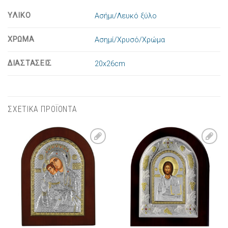
ΥΛΙΚΟ
Ασήμι/Λευκό ξύλο
ΧΡΩΜΑ
Ασημί/Χρυσό/Χρώμα
ΔΙΑΣΤΑΣΕΙΣ
20x26cm
ΣΧΕΤΙΚΑ ΠΡΟΪΟΝΤΑ
Πρόσθήκη
Πρόσθήκη
στην λίστα
στην λίστα
επιθυμιών
επιθυμιών