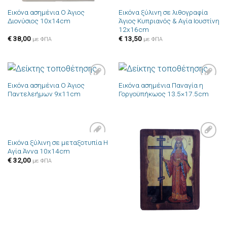
Εικόνα ασημένια Ο Άγιος
Εικόνα ξύλινη σε λιθογραφία
Διονύσιος 10x14cm
Άγιος Κυπριανός & Αγία Ιουστίνη
12x16cm
€
38,00
€
13,50
με ΦΠΑ
με ΦΠΑ
Εικόνα ασημένια Ο Άγιος
Εικόνα ασημένια Παναγία η
Πρόσθήκη
Πρόσθήκη
Παντελεήμων 9x11cm
Γοργοϋπήκωος 13.5×17.5cm
στην λίστα
στην λίστα
επιθυμιών
επιθυμιών
Εικόνα ξύλινη σε μεταξοτυπία Η
Πρόσθήκη
Πρόσθήκη
Αγία Άννα 10x14cm
στην λίστα
στην λίστα
επιθυμιών
επιθυμιών
€
32,00
με ΦΠΑ