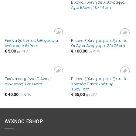
Εικόνα ξύλινη σε λιθογραφία
Αγία Ελένη 10x14cm
Εικόνα ξύλινη σε λιθογραφία
Εικόνα ξύλινη σε μεταξοτυπία
Πρόσθήκη
Πρόσθήκη
Ανάστασις 6x9cm
Οι Άγιοι Ανάργυροι 20x26cm
στην λίστα
στην λίστα
επιθυμιών
επιθυμιών
€
5,00
€
100,00
με ΦΠΑ
με ΦΠΑ
Εικόνα ασημένια Ο Άγιος
Εικόνα ξύλινη σε μεταξοτυπία
Πρόσθήκη
Πρόσθήκη
Διονύσιος 12x14cm
Χριστός Παντοκράτωρ
στην λίστα
στην λίστα
15x21cm
επιθυμιών
επιθυμιών
€
40,00
€
55,00
με ΦΠΑ
με ΦΠΑ
ΛΥΧΝΟC ESHOP