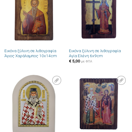
Πρόσθήκη
Πρόσθήκη
στην λίστα
στην λίστα
επιθυμιών
επιθυμιών
Εικόνα ξύλινη σε λιθογραφία
Εικόνα ξύλινη σε λιθογραφία
Άγιος Χαράλαμπος 10x14cm
Αγία Ελένη 6x9cm
€
5,00
με ΦΠΑ
Πρόσθήκη
Πρόσθήκη
στην λίστα
στην λίστα
επιθυμιών
επιθυμιών