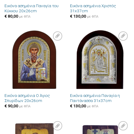
Εικόνα ασημένια Παναγία του
Εικόνα ασημένια Χριστός
Κύκκου 20x26cm
31x37cm
€
80,00
€
130,00
με ΦΠΑ
με ΦΠΑ
Πρόσθήκη
Πρόσθήκη
στην λίστα
στην λίστα
επιθυμιών
επιθυμιών
Εικόνα ασημένια Ο Άγιος
Εικόνα ασημένια Παναγία η
Σπυρίδων 20x26cm
Παντάνασσα 31x37cm
€
90,00
€
130,00
με ΦΠΑ
με ΦΠΑ