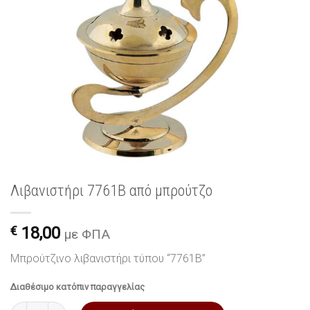
Λιβανιστήρι 7761B από μπρούτζο
€
18,00
με ΦΠΑ
Μπρούτζινο λιβανιστήρι τύπου “7761B”
Διαθέσιμο κατόπιν παραγγελίας
Λιβανιστήρι 7761B από μπρούτζο ποσότητα