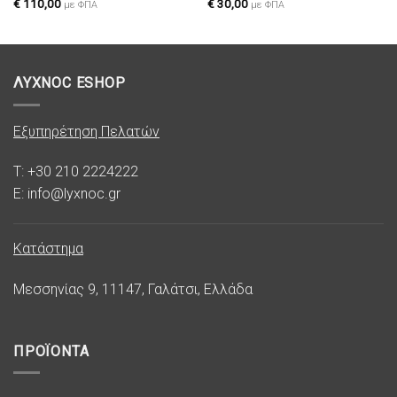
επιθυμιών
επιθυμιών
€
110,00
€
30,00
με ΦΠΑ
με ΦΠΑ
ΛΥΧΝΟC ESHOP
Εξυπηρέτηση Πελατών
T: +30 210 2224222
E: info@lyxnoc.gr
Κατάστημα
Μεσσηνίας 9, 11147, Γαλάτσι, Ελλάδα
ΠΡΟΪΟΝΤΑ