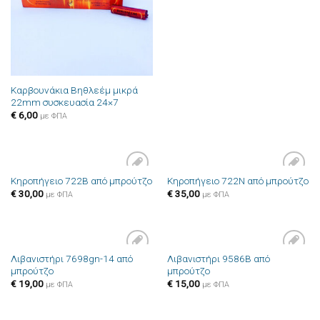
Καρβουνάκια Βηθλεέμ μικρά
22mm συσκευασία 24×7
€
6,00
με ΦΠΑ
Κηροπήγειο 722B από μπρούτζο
Κηροπήγειο 722N από μπρούτζο
Πρόσθήκη
Πρόσθήκη
€
30,00
€
35,00
στην λίστα
στην λίστα
με ΦΠΑ
με ΦΠΑ
επιθυμιών
επιθυμιών
Λιβανιστήρι 7698gn-14 από
Λιβανιστήρι 9586B από
Πρόσθήκη
Πρόσθήκη
μπρούτζο
μπρούτζο
στην λίστα
στην λίστα
επιθυμιών
επιθυμιών
€
19,00
€
15,00
με ΦΠΑ
με ΦΠΑ