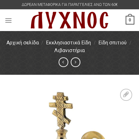
Skip
ΔΩΡΕΑΝ ΜΕΤΑΦΟΡΙΚΑ ΓΙΑ ΠΑΡΑΓΓΕΛΙΕΣ ΑΝΩ ΤΩΝ 60€
to
content
0
Αρχική σελίδα
/
Εκκλησιαστικά Είδη
/
Είδη σπιτιού
/
Λιβανιστήρια
Πρόσθήκη
στην
λίστα
επιθυμιών