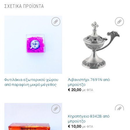
ΣΧΕΤΙΚΑ ΠΡΟΪΟΝΤΑ
Πρόσθήκη
Πρόσθήκη
στην λίστα
στην λίστα
επιθυμιών
επιθυμιών
Φυτιλάκια εξωτερικού χώρου
Λιβανιστήρι 7691N από
από παραφίνη μικρό μέγεθος
μπρούτζο
€
20,00
με ΦΠΑ
Κηροπήγειο 8342B από
Πρόσθήκη
Πρόσθήκη
μπρούτζο
στην λίστα
στην λίστα
επιθυμιών
επιθυμιών
€
10,00
με ΦΠΑ