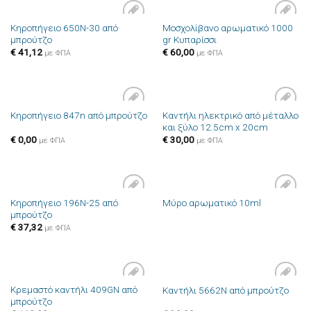
Κηροπήγειο 650N-30 από
Μοσχολίβανο αρωματικό 1000
Πρόσθήκη
Πρόσθήκη
μπρούτζο
gr Κυπαρίσσι
στην λίστα
στην λίστα
επιθυμιών
επιθυμιών
€
41,12
€
60,00
με ΦΠΑ
με ΦΠΑ
Καντήλι ηλεκτρικό από μέταλλο
Κηροπήγειο 847n από μπρούτζο
Πρόσθήκη
Πρόσθήκη
και ξύλο 12.5cm x 20cm
στην λίστα
στην λίστα
επιθυμιών
επιθυμιών
€
0,00
€
30,00
με ΦΠΑ
με ΦΠΑ
Κηροπήγειο 196N-25 από
Μύρο αρωματικό 10ml
Πρόσθήκη
Πρόσθήκη
μπρούτζο
στην λίστα
στην λίστα
επιθυμιών
επιθυμιών
€
37,32
με ΦΠΑ
Κρεμαστό καντήλι 409GN από
Καντήλι 5662N από μπρούτζο
Πρόσθήκη
Πρόσθήκη
μπρούτζο
στην λίστα
στην λίστα