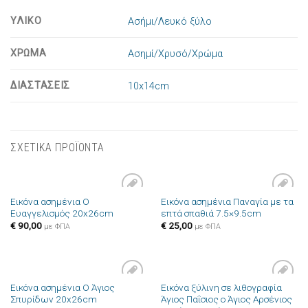
ΥΛΙΚΟ
Ασήμι/Λευκό ξύλο
ΧΡΩΜΑ
Ασημί/Χρυσό/Χρώμα
ΔΙΑΣΤΑΣΕΙΣ
10x14cm
ΣΧΕΤΙΚΑ ΠΡΟΪΟΝΤΑ
Εικόνα ασημένια Ο
Εικόνα ασημένια Παναγία με τα
Πρόσθήκη
Πρόσθήκη
Ευαγγελισμός 20x26cm
επτά σπαθιά 7.5×9.5cm
στην λίστα
στην λίστα
επιθυμιών
επιθυμιών
€
90,00
€
25,00
με ΦΠΑ
με ΦΠΑ
Εικόνα ασημένια Ο Άγιος
Εικόνα ξύλινη σε λιθογραφία
Πρόσθήκη
Πρόσθήκη
Σπυρίδων 20x26cm
Άγιος Παΐσιος ο Άγιος Αρσένιος
στην λίστα
στην λίστα