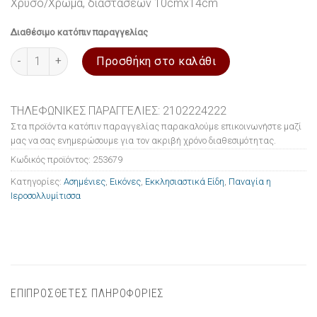
Χρυσό/Χρώμα, διαστάσεων 10cmx14cm
Διαθέσιμο κατόπιν παραγγελίας
Εικόνα ασημένια Παναγία η Ιεροσολλυμίτισσα 10x14cm ποσότητ
Προσθήκη στο καλάθι
ΤΗΛΕΦΩΝΙΚΕΣ ΠΑΡΑΓΓΕΛΙΕΣ: 2102224222
Στα προϊόντα κατόπιν παραγγελίας παρακαλούμε επικοινωνήστε μαζί
μας να σας ενημερώσουμε για τον ακριβή χρόνο διαθεσιμότητας.
Κωδικός προϊόντος:
253679
Κατηγορίες:
Ασημένιες
,
Εικόνες
,
Εκκλησιαστικά Είδη
,
Παναγία η
Ιεροσολλυμίτισσα
ΕΠΙΠΡΟΣΘΕΤΕΣ ΠΛΗΡΟΦΟΡΙΕΣ