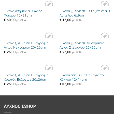
Εικόνα ασημένια Ο Άγιος
Εικόνα ξύλινη σε μεταξοτυπία Η
Πρόσθήκη
Πρόσθήκη
Παΐσιος 15x21cm
Άμπελος 6x9cm
στην λίστα
στην λίστα
επιθυμιών
επιθυμιών
€
60,00
€
15,00
με ΦΠΑ
με ΦΠΑ
Εικόνα ξύλινη σε λιθογραφία
Εικόνα ξύλινη σε λιθογραφία
Πρόσθήκη
Πρόσθήκη
Άγιος Νεκτάριος 20x26cm
Άγιος Στέφανος 20x26cm
στην λίστα
στην λίστα
επιθυμιών
επιθυμιών
€
25,00
€
25,00
με ΦΠΑ
με ΦΠΑ
Εικόνα ξύλινη σε λιθογραφία
Εικόνα ασημένια Παναγία του
Πρόσθήκη
Πρόσθήκη
Χριστός Ευλογών 20x26cm
Κύκκου 12x14cm
στην λίστα
στην λίστα
επιθυμιών
επιθυμιών
€
25,00
€
35,00
με ΦΠΑ
με ΦΠΑ
ΛΥΧΝΟC ESHOP