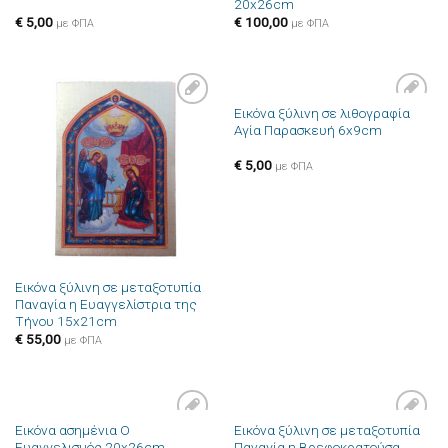
20x26cm
€
5,00
€
100,00
με ΦΠΑ
με ΦΠΑ
Εικόνα ξύλινη σε λιθογραφία
Πρόσθήκη
Πρόσθήκη
Αγία Παρασκευή 6x9cm
στην λίστα
στην λίστα
επιθυμιών
επιθυμιών
€
5,00
με ΦΠΑ
Εικόνα ξύλινη σε μεταξοτυπία
Παναγία η Ευαγγελίστρια της
Τήνου 15x21cm
€
55,00
με ΦΠΑ
Εικόνα ασημένια Ο
Εικόνα ξύλινη σε μεταξοτυπία
Πρόσθήκη
Πρόσθήκη
Ευαγγελισμός 20x26cm
Παναγία η Βρεφοκρατούσα