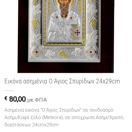
Εικόνα ασημένια Ο Άγιος Σπυρίδων 24x29cm
€
80,00
με ΦΠΑ
Ασημένια εικόνα “Ο Άγιος Σπυρίδων” σε συνδυασμό
Ασήμι/Καφέ ξύλο (Meteora), σε απόχρωση Ασημί/Χρυσό,
διαστάσεων 24cmx29cm