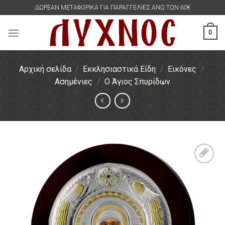
Skip
ΔΩΡΕΑΝ ΜΕΤΑΦΟΡΙΚΑ ΓΙΑ ΠΑΡΑΓΓΕΛΙΕΣ ΑΝΩ ΤΩΝ 60€
to
content
0
Αρχική σελίδα
/
Εκκλησιαστικά Είδη
/
Εικόνες
/
Ασημένιες
/
Ο Άγιος Σπυρίδων
Πρόσθήκη
στην
λίστα
επιθυμιών