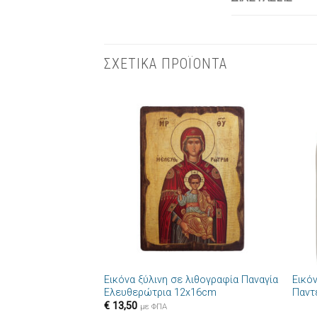
ΣΧΕΤΙΚΑ ΠΡΟΪΟΝΤΑ
Πρόσθήκη
στην λίστα
επιθυμιών
+
+
Εικόνα ξύλινη σε λιθογραφία Παναγία
Εικό
Ελευθερώτρια 12x16cm
Παντ
€
13,50
με ΦΠΑ