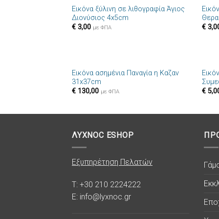
Εικόνα ξύλινη σε λιθογραφία Άγιος
Εικό
Πρόσθήκη
Διονύσιος 4x5cm
Θερα
στην λίστα
€
3,00
€
3,0
επιθυμιών
με ΦΠΑ
+
+
Εικόνα ασημένια Παναγία η Καζαν
Εικό
Πρόσθήκη
31x37cm
Συμε
στην λίστα
€
130,00
€
5,0
επιθυμιών
με ΦΠΑ
ΛΥΧΝΟC ESHOP
ΠΡ
Εξυπηρέτηση Πελατών
Γάμ
Εκκλ
T: +30 210 2224222
E: info@lyxnoc.gr
Επο