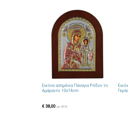
Πρόσθήκη
στην λίστα
επιθυμιών
+
+
Εικόνα ασημένια Παναγια Ρόδον το
Εικό
Αμάραντο 10x14cm
Γερά
€
38,00
με ΦΠΑ
+
+