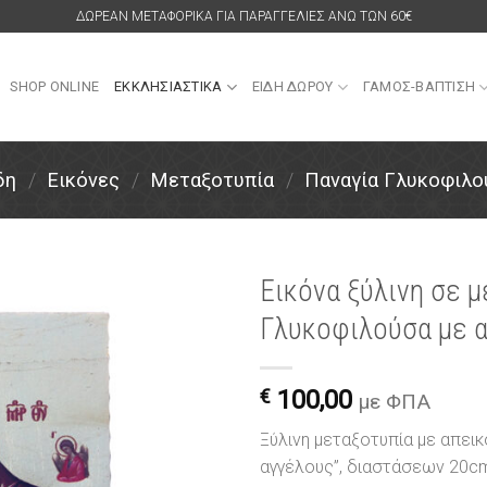
ΔΩΡΕΑΝ ΜΕΤΑΦΟΡΙΚΑ ΓΙΑ ΠΑΡΑΓΓΕΛΙΕΣ ΑΝΩ ΤΩΝ 60€
SHOP ONLINE
ΕΚΚΛΗΣΙΑΣΤΙΚΑ
ΕΙΔΗ ΔΩΡΟΥ
ΓΑΜΟΣ-ΒΑΠΤΙΣΗ
δη
/
Εικόνες
/
Μεταξοτυπία
/
Παναγία Γλυκοφιλο
Εικόνα ξύλινη σε 
Γλυκοφιλούσα με 
Πρόσθήκη
στην
λίστα
€
100,00
επιθυμιών
με ΦΠΑ
Ξύλινη μεταξοτυπία με απεικ
αγγέλους”, διαστάσεων 20