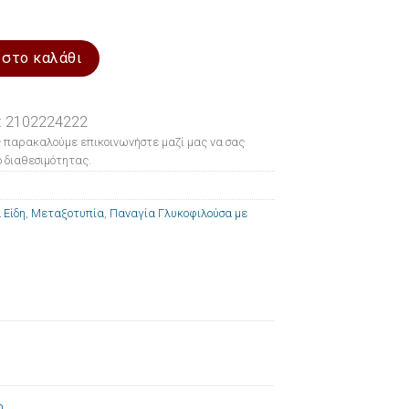
 Παναγία Γλυκοφιλούσα με αγγέλους 20x26cm ποσότητα
 στο καλάθι
: 2102224222
 παρακαλούμε επικοινωνήστε μαζί μας να σας
 διαθεσιμότητας.
 Είδη
,
Μεταξοτυπία
,
Παναγία Γλυκοφιλούσα με
m