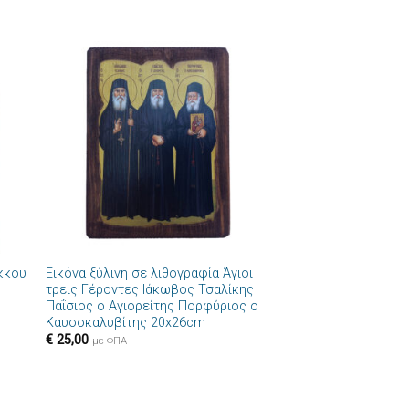
ήκη
Πρόσθήκη
στα
στην λίστα
ιών
επιθυμιών
+
ύκκου
Εικόνα ξύλινη σε λιθογραφία Άγιοι
τρεις Γέροντες Ιάκωβος Τσαλίκης
Παΐσιος ο Αγιορείτης Πορφύριος ο
Καυσοκαλυβίτης 20x26cm
€
25,00
με ΦΠΑ
+