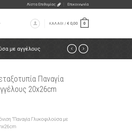
Λίστα Επιθυμίας
Επικοινωνία
0
ΚΑΛΑΘΙ /
€
0,00
ύσα με αγγέλους
μεταξοτυπία Παναγία
αγγέλους 20x26cm
όνιση “Παναγία Γλυκοφιλούσα με
cmx26cm