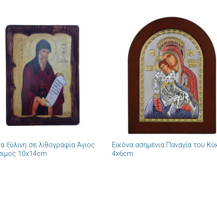
Πρόσθήκη
Πρόσθ
στην λίστα
στην λί
επιθυμιών
επιθυμ
+
να ξύλινη σε λιθογραφία Άγιος
Εικόνα ασημένια Παναγία του Κ
σιμος 10x14cm
4x6cm
+