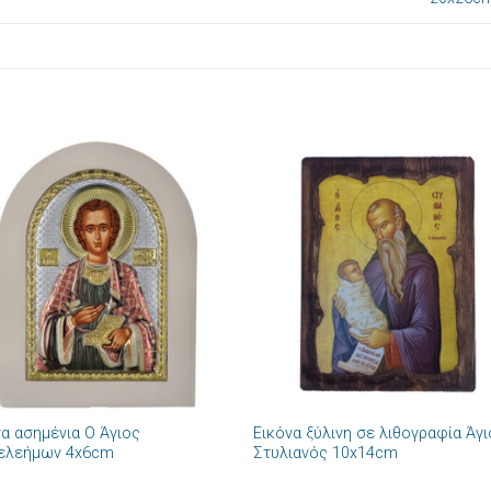
Πρόσθήκη
Πρόσθ
στην λίστα
στην λί
επιθυμιών
επιθυμ
+
να ασημένια Ο Άγιος
Εικόνα ξύλινη σε λιθογραφία Άγ
ελεήμων 4x6cm
Στυλιανός 10x14cm