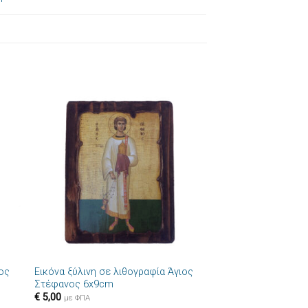
ήκη
Πρόσθήκη
στα
στην λίστα
ιών
επιθυμιών
+
ιος
Εικόνα ξύλινη σε λιθογραφία Άγιος
Στέφανος 6x9cm
€
5,00
με ΦΠΑ