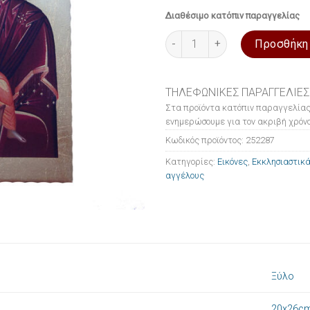
Διαθέσιμο κατόπιν παραγγελίας
Εικόνα ξύλινη σε μεταξοτυπία
Προσθήκη
ΤΗΛΕΦΩΝΙΚΕΣ ΠΑΡΑΓΓΕΛΙΕΣ
Στα προϊόντα κατόπιν παραγγελίας
ενημερώσουμε για τον ακριβή χρόνο
Κωδικός προϊόντος:
252287
Κατηγορίες:
Εικόνες
,
Εκκλησιαστικά
αγγέλους
Ξύλο
20x26c