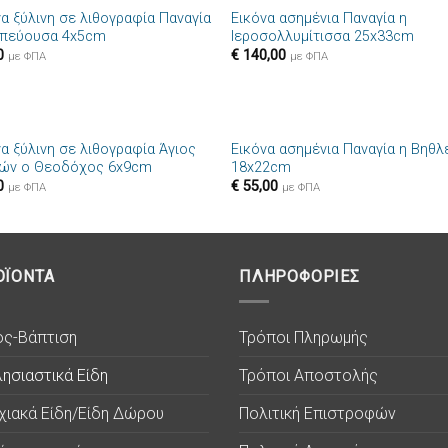
να ξύλινη σε λιθογραφία Παναγία
Εικόνα ασημένια Παναγία η
Πρόσθήκη
Πρόσθ
πεύουσα 4x5cm
Ιεροσολλυμίτισσα 25x33cm
στην λίστα
στην λί
0
€
140,00
επιθυμιών
επιθυμ
με ΦΠΑ
με ΦΠΑ
+
να ξύλινη σε λιθογραφία Άγιος
Εικόνα ασημένια Παναγία η Βηθλ
Πρόσθήκη
Πρόσθ
ών ο Θεοδόχος 6x9cm
18x22cm
στην λίστα
στην λί
0
€
55,00
επιθυμιών
επιθυμ
με ΦΠΑ
με ΦΠΑ
ΟΪΟΝΤΑ
ΠΛΗΡΟΦΟΡΙΕΣ
ος-Βάπτιση
Τρόποι Πληρωμής
ησιαστικά Είδη
Τρόποι Αποστολής
χιακά Είδη/Είδη Δώρου
Πολιτική Επιστροφών