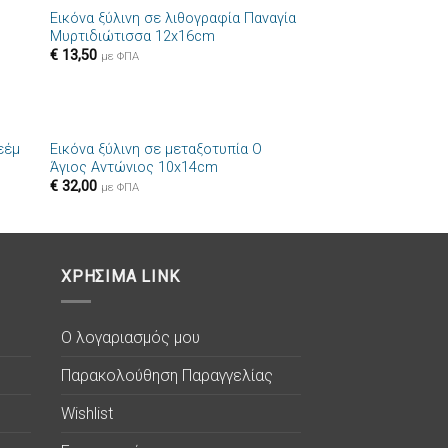
Εικόνα ξύλινη σε λιθογραφία Παναγία
ήκη
Πρόσθήκη
Μυρτιδιώτισσα 12x16cm
στα
στην λίστα
€
13,50
ιών
επιθυμιών
με ΦΠΑ
+
εέμ
Εικόνα ξύλινη σε μεταξοτυπία Ο
ήκη
Πρόσθήκη
Άγιος Αντώνιος 10x14cm
στα
στην λίστα
€
32,00
ιών
επιθυμιών
με ΦΠΑ
ΧΡΗΣΙΜΑ LINK
Ο λογαριασμός μου
Παρακολούθηση Παραγγελίας
Wishlist