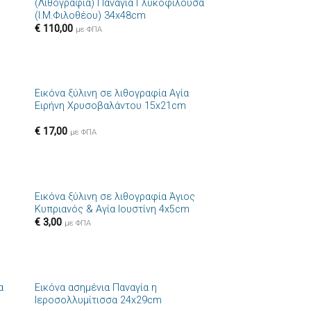
(Λιθογραφία) Παναγία Γλυκοφιλούσα
(Ι.Μ.Φιλοθέου) 34x48cm
€
110,00
με ΦΠΑ
+
ς
Εικόνα ξύλινη σε λιθογραφία Αγία
ήκη
Πρόσθήκη
Ειρήνη Χρυσοβαλάντου 15x21cm
στα
στην λίστα
ιών
επιθυμιών
€
17,00
με ΦΠΑ
+
Εικόνα ξύλινη σε λιθογραφία Άγιος
ήκη
Πρόσθήκη
Κυπριανός & Αγία Ιουστίνη 4x5cm
στα
στην λίστα
€
3,00
ιών
επιθυμιών
με ΦΠΑ
+
α
Εικόνα ασημένια Παναγία η
ήκη
Πρόσθήκη
Ιεροσολλυμίτισσα 24x29cm
στα
στην λίστα