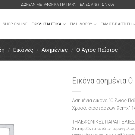
ΔΩΡΕΑΝ ΜΕΤΑΦΟΡΙΚΑ ΓΙΑ ΠΑΡΑΓΓΕΛΙΕΣ ΑΝΩ ΤΩΝ 60€
SHOP ONLINE
ΕΚΚΛΗΣΙΑΣΤΙΚΑ
ΕΙΔΗ ΔΩΡΟΥ
ΓΑΜΟΣ-ΒΑΠΤΙΣΗ
δη
/
Εικόνες
/
Ασημένιες
/
Ο Άγιος Παΐσιος
Εικόνα ασημένια Ο
Πρόσθήκη
στην
Ασημένια εικόνα “Ο Άγιος Πα
λίστα
Χρυσό, διαστάσεων 9cmx1
επιθυμιών
ΤΗΛΕΦΩΝΙΚΕΣ ΠΑΡΑΓΓΕΛΙΕΣ
Στα προϊόντα κατόπιν παραγγελίας
ενημερώσουμε για τον ακριβή χρόνο