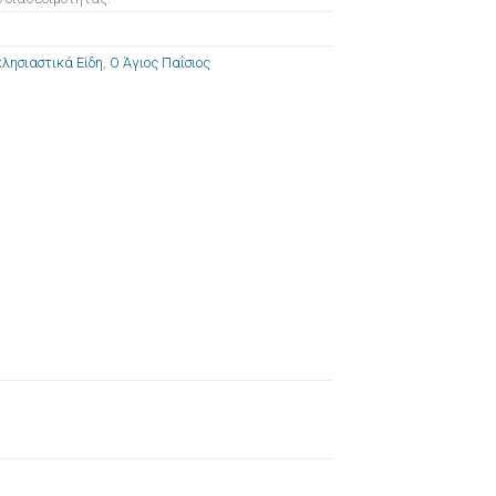
λησιαστικά Είδη
,
Ο Άγιος Παΐσιος