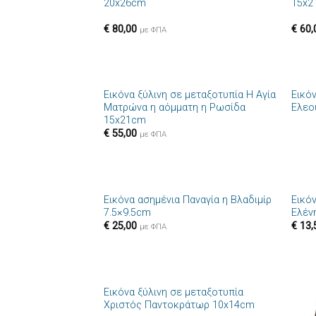
20x26cm
15x2
€
80,00
€
60,
με ΦΠΑ
+
+
Εικόνα ξύλινη σε μεταξοτυπία Η Αγία
Εικό
Πρόσθήκη
Ματρώνα η αόμματη η Ρωσίδα
Ελεο
στην λίστα
15x21cm
επιθυμιών
€
55,00
με ΦΠΑ
+
+
Εικόνα ασημένια Παναγία η Βλαδιμίρ
Εικόν
Πρόσθήκη
7.5×9.5cm
Ελέν
στην λίστα
€
25,00
€
13,
επιθυμιών
με ΦΠΑ
+
Εικόνα ξύλινη σε μεταξοτυπία
Πρόσθήκη
Χριστός Παντοκράτωρ 10x14cm
στην λίστα