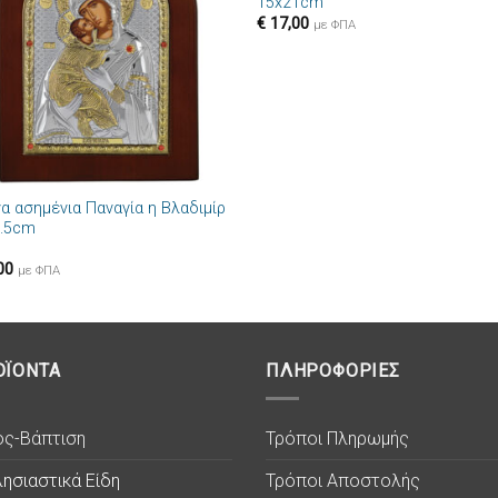
15x21cm
επιθυμιών
επιθυμ
€
17,00
με ΦΠΑ
να ασημένια Παναγία η Βλαδιμίρ
9.5cm
00
με ΦΠΑ
ΟΪΟΝΤΑ
ΠΛΗΡΟΦΟΡΙΕΣ
ος-Βάπτιση
Τρόποι Πληρωμής
ησιαστικά Είδη
Τρόποι Αποστολής