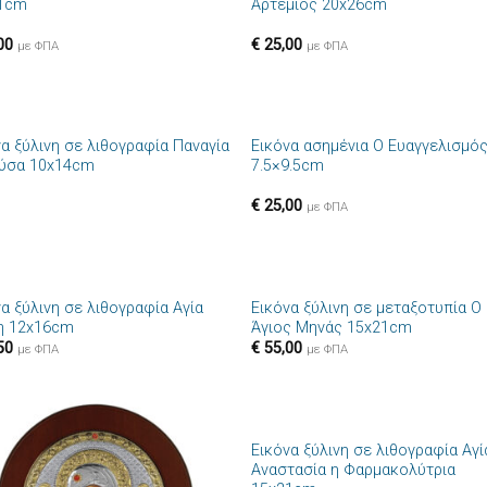
1cm
Αρτέμιος 20x26cm
00
€
25,00
με ΦΠΑ
με ΦΠΑ
+
να ξύλινη σε λιθογραφία Παναγία
Εικόνα ασημένια Ο Ευαγγελισμό
Πρόσθήκη
Πρόσθ
ύσα 10x14cm
7.5×9.5cm
στην λίστα
στην λί
επιθυμιών
επιθυμ
€
25,00
με ΦΠΑ
+
α ξύλινη σε λιθογραφία Αγία
Εικόνα ξύλινη σε μεταξοτυπία Ο
Πρόσθήκη
Πρόσθ
η 12x16cm
Άγιος Μηνάς 15x21cm
στην λίστα
στην λί
50
€
55,00
επιθυμιών
επιθυμ
με ΦΠΑ
με ΦΠΑ
+
Εικόνα ξύλινη σε λιθογραφία Αγί
Πρόσθήκη
Πρόσθ
Αναστασία η Φαρμακολύτρια
στην λίστα
στην λί