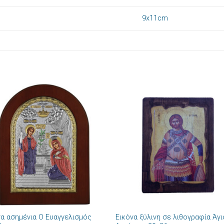
9x11cm
Πρόσθήκη
Πρόσθ
στην λίστα
στην λί
επιθυμιών
επιθυμ
+
να ασημένια Ο Ευαγγελισμός
Εικόνα ξύλινη σε λιθογραφία Άγ