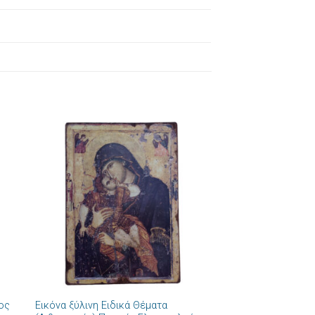
ήκη
Πρόσθήκη
στα
στην λίστα
ιών
επιθυμιών
+
ιος
Εικόνα ξύλινη Ειδικά Θέματα