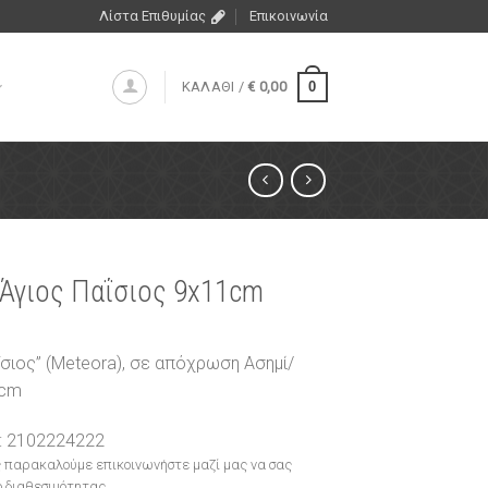
Λίστα Επιθυμίας
Επικοινωνία
0
ΚΑΛΑΘΙ /
€
0,00
 Άγιος Παΐσιος 9x11cm
ΐσιος” (Meteora), σε απόχρωση Ασημί/
1cm
: 2102224222
 παρακαλούμε επικοινωνήστε μαζί μας να σας
 διαθεσιμότητας.