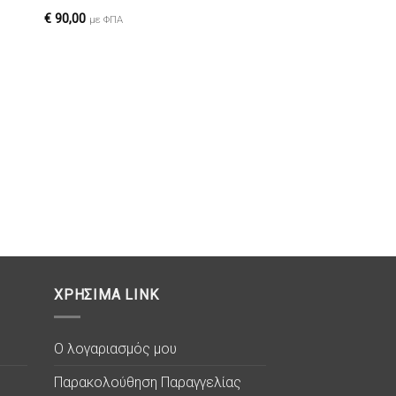
ιών
επιθυμιών
€
90,00
με ΦΠΑ
ΧΡΗΣΙΜΑ LINK
Ο λογαριασμός μου
Παρακολούθηση Παραγγελίας