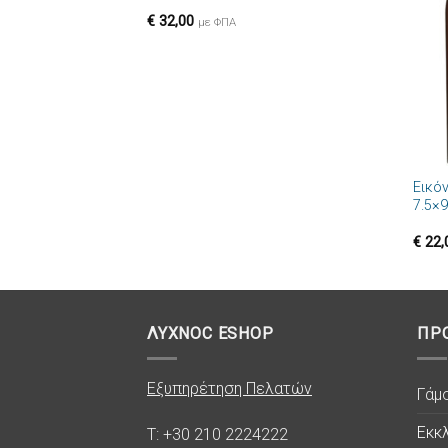
επιθυμιών
€
32,00
με ΦΠΑ
+
Εικό
7.5×
€
22,
ΛΥΧΝΟC ESHOP
ΠΡ
Εξυπηρέτηση Πελατών
Γάμ
Εκκλ
T: +30 210 2224222