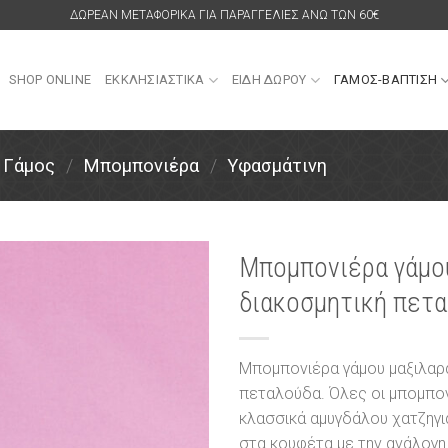
ΔΩΡΕΑΝ ΜΕΤΑΦΟΡΙΚΑ ΓΙΑ ΠΑΡΑΓΓΕΛΙΕΣ ΑΝΩ ΤΩΝ 60€
SHOP ONLINE
ΕΚΚΛΗΣΙΑΣΤΙΚΑ
ΕΙΔΗ ΔΩΡΟΥ
ΓΑΜΟΣ-ΒΑΠΤΙΣΗ
Γάμος
/
Μπομπονιέρα
/
Υφασμάτινη
Μπομπονιέρα γάμου
διακοσμητική πετ
Πρόσθήκη
στην
λίστα
επιθυμιών
Μπομπονιέρα γάμου μαξιλαρά
πεταλούδα. Όλες οι μπομπο
κλασσικά αμυγδάλου χατζηγι
στα κουφέτα με την ανάλογη