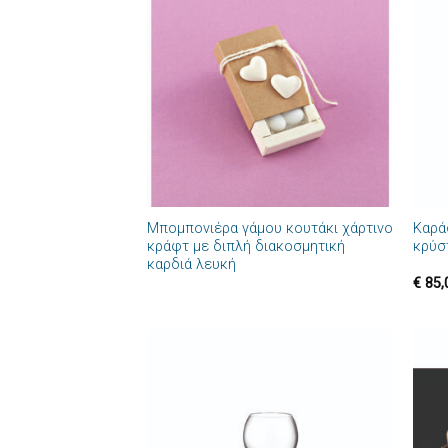
Πρόσθήκη
στην λίστα
επιθυμιών
+
+
Μπομπονιέρα γάμου κουτάκι χάρτινο
Καρά
κράφτ με διπλή διακοσμητική
κρύσ
καρδιά λευκή
€
85,
Πρόσθήκη
στην λίστα
επιθυμιών