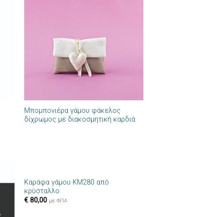
ήκη
Πρόσθήκη
στα
στην λίστα
ιών
επιθυμιών
+
Μπομπονιέρα γάμου φάκελος
δίχρωμος με διακοσμητική καρδιά
+
Καράφα γάμου ΚΜ280 από
ήκη
Πρόσθήκη
κρύσταλλο
στα
στην λίστα
€
80,00
ιών
επιθυμιών
με ΦΠΑ