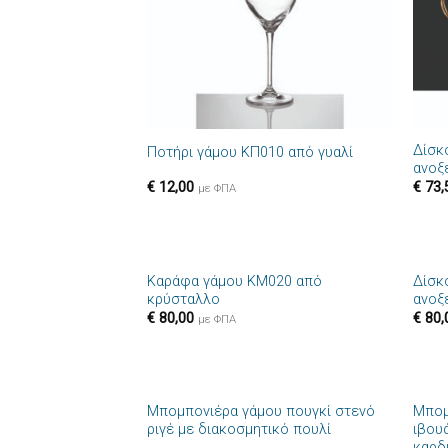
+
+
Δίσκ
Ποτήρι γάμου ΚΠ010 από γυαλί
ανοξ
€
12,00
€
73,
με ΦΠΑ
+
+
Καράφα γάμου ΚΜ020 από
Δίσκ
Πρόσθήκη
κρύσταλλο
ανοξ
στην λίστα
€
80,00
€
80,
επιθυμιών
με ΦΠΑ
+
+
Μπομπονιέρα γάμου πουγκί στενό
Μπομ
Πρόσθήκη
ριγέ με διακοσμητικό πουλί
ιβου
στην λίστα
καρδ