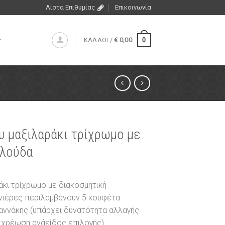
Λίστα Επιθυμίας
Επικοινωνία
0
ΚΑΛΑΘΙ /
€
0,00
 μαξιλαράκι τρίχρωμο με
αλούδα
κι τρίχρωμο με διακοσμητική
νιέρες περιλαμβάνουν 5 κουφέτα
αννάκης (υπάρχει δυνατότητα αλλαγής
 χρέωση ανάείδος επιλογής).