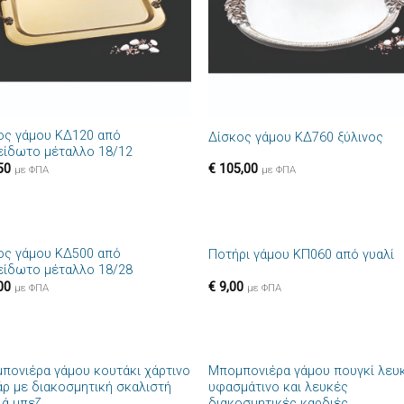
+
ος γάμου ΚΔ120 από
Δίσκος γάμου ΚΔ760 ξύλινος
είδωτο μέταλλο 18/12
50
€
105,00
με ΦΠΑ
με ΦΠΑ
+
ος γάμου ΚΔ500 από
Ποτήρι γάμου ΚΠ060 από γυαλί
Πρόσθήκη
Πρόσθ
είδωτο μέταλλο 18/28
στην λίστα
στην λί
00
€
9,00
επιθυμιών
επιθυμ
με ΦΠΑ
με ΦΠΑ
+
πονιέρα γάμου κουτάκι χάρτινο
Μπομπονιέρα γάμου πουγκί λευ
Πρόσθήκη
Πρόσθ
άρ με διακοσμητική σκαλιστή
υφασμάτινο και λευκές
στην λίστα
στην λί
ιά μπεζ
διακοσμητικές καρδιές