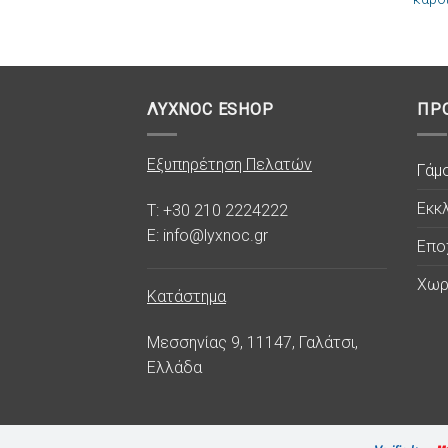
επιθυμιών
ΛΥΧΝΟC ESHOP
ΠΡ
Εξυπηρέτηση Πελατών
Γάμ
Εκκλ
T: +30 210 2224222
E: info@lyxnoc.gr
Επο
Χωρ
Κατάστημα
Μεσσηνίας 9, 11147, Γαλάτσι,
Ελλάδα