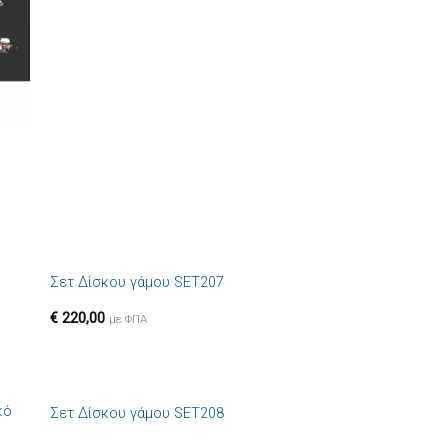
+
Σετ Δίσκου γάμου SET207
ήκη
Πρόσθήκη
στα
στην λίστα
€
220,00
ιών
επιθυμιών
με ΦΠΑ
+
κό
Σετ Δίσκου γάμου SET208
ήκη
Πρόσθήκη
στα
στην λίστα