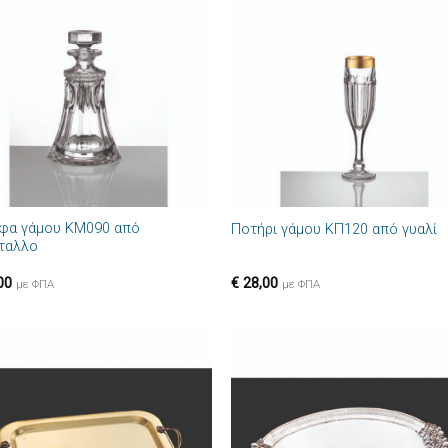
Πρόσθήκη
Πρόσθ
στην λίστα
στην λί
επιθυμιών
επιθυμ
+
φα γάμου ΚΜ090 από
Ποτήρι γάμου ΚΠ120 από γυαλί
ταλλο
00
€
28,00
με ΦΠΑ
με ΦΠΑ
Πρόσθήκη
Πρόσθ
στην λίστα
στην λί
επιθυμιών
επιθυμ