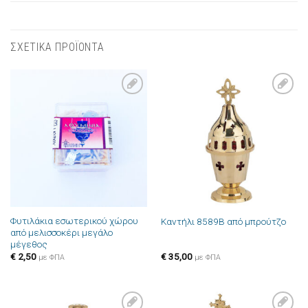
ΣΧΕΤΙΚΑ ΠΡΟΪΟΝΤΑ
Πρόσθήκη
Πρόσθήκη
στην λίστα
στην λίστα
επιθυμιών
επιθυμιών
Φυτιλάκια εσωτερικού χώρου
Καντήλι 8589B από μπρούτζο
από μελισσοκέρι μεγάλο
μέγεθος
€
2,50
€
35,00
με ΦΠΑ
με ΦΠΑ