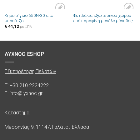
Κηροπήγειο 650N-30 από
Φυτιλάκια εξωτερικού χώρου
Πρόσθήκη
Πρόσθήκη
μπρούτζο
από παραφίνη μεγάλο μέγεθος
στην λίστα
στην λίστα
επιθυμιών
επιθυμιών
€
41,12
με ΦΠΑ
ΛΥΧΝΟC ESHOP
Εξυπηρέτηση Πελατών
T: +30 210 2224222
E: info@lyxnoc.gr
Κατάστημα
Μεσσηνίας 9, 11147, Γαλάτσι, Ελλάδα