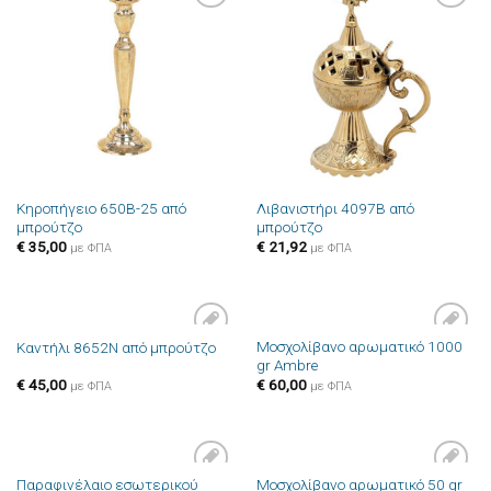
Πρόσθήκη
Πρόσθήκη
στην λίστα
στην λίστα
επιθυμιών
επιθυμιών
Κηροπήγειο 650B-25 από
Λιβανιστήρι 4097B από
μπρούτζο
μπρούτζο
€
35,00
€
21,92
με ΦΠΑ
με ΦΠΑ
Μοσχολίβανο αρωματικό 1000
Καντήλι 8652N από μπρούτζο
Πρόσθήκη
Πρόσθήκη
gr Ambre
στην λίστα
στην λίστα
επιθυμιών
επιθυμιών
€
45,00
€
60,00
με ΦΠΑ
με ΦΠΑ
Παραφινέλαιο εσωτερικού
Μοσχολίβανο αρωματικό 50 gr
Πρόσθήκη
Πρόσθήκη