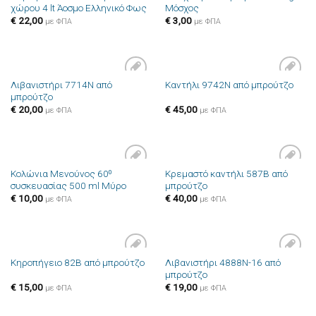
χώρου 4 lt Άοσμο Ελληνικό Φως
Μόσχος
στην λίστα
στην λίστα
επιθυμιών
επιθυμιών
€
22,00
€
3,00
με ΦΠΑ
με ΦΠΑ
Λιβανιστήρι 7714N από
Καντήλι 9742N από μπρούτζο
Πρόσθήκη
Πρόσθήκη
μπρούτζο
στην λίστα
στην λίστα
επιθυμιών
επιθυμιών
€
20,00
€
45,00
με ΦΠΑ
με ΦΠΑ
Κολώνια Μενούνος 60⁰
Κρεμαστό καντήλι 587B από
Πρόσθήκη
Πρόσθήκη
συσκευασίας 500 ml Μύρο
μπρούτζο
στην λίστα
στην λίστα
επιθυμιών
επιθυμιών
€
10,00
€
40,00
με ΦΠΑ
με ΦΠΑ
Λιβανιστήρι 4888N-16 από
Κηροπήγειο 82B από μπρούτζο
Πρόσθήκη
Πρόσθήκη
μπρούτζο
στην λίστα
στην λίστα
επιθυμιών
επιθυμιών
€
15,00
€
19,00
με ΦΠΑ
με ΦΠΑ