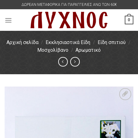
Skip
ΔΩΡΕΑΝ ΜΕΤΑΦΟΡΙΚΑ ΓΙΑ ΠΑΡΑΓΓΕΛΙΕΣ ΑΝΩ ΤΩΝ 60€
to
content
0
Αρχική σελίδα
/
Εκκλησιαστικά Είδη
/
Είδη σπιτιού
/
Μοσχολίβανο
/
Αρωματικό
Πρόσθήκη
στην
λίστα
επιθυμιών