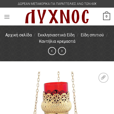
Skip
ΔΩΡΕΑΝ ΜΕΤΑΦΟΡΙΚΑ ΓΙΑ ΠΑΡΑΓΓΕΛΙΕΣ ΑΝΩ ΤΩΝ 60€
to
content
0
Αρχική σελίδα
/
Εκκλησιαστικά Είδη
/
Είδη σπιτιού
/
Καντήλια κρεμαστά
Πρόσθήκη
στην
λίστα
επιθυμιών