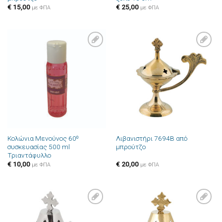
€
15,00
€
25,00
με ΦΠΑ
με ΦΠΑ
Πρόσθήκη
Πρόσθήκη
στην λίστα
στην λίστα
επιθυμιών
επιθυμιών
Κολώνια Μενούνος 60⁰
Λιβανιστήρι 7694B από
συσκευασίας 500 ml
μπρούτζο
Τριαντάφυλλο
€
10,00
€
20,00
με ΦΠΑ
με ΦΠΑ
Πρόσθήκη
Πρόσθήκη
στην λίστα
στην λίστα