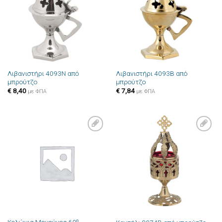
επιθυμιών
επιθυμιών
Λιβανιστήρι 4093N από
Λιβανιστήρι 4093B από
μπρούτζο
μπρούτζο
€
8,40
€
7,84
με ΦΠΑ
με ΦΠΑ
Πρόσθήκη
Πρόσθήκη
στην λίστα
στην λίστα
επιθυμιών
επιθυμιών