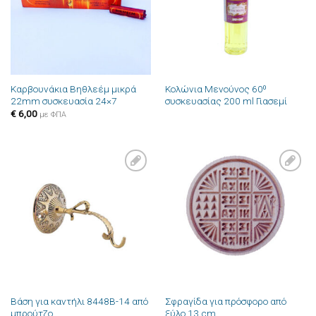
Καρβουνάκια Βηθλεέμ μικρά
Κολώνια Μενούνος 60⁰
22mm συσκευασία 24×7
συσκευασίας 200 ml Γιασεμί
€
6,00
με ΦΠΑ
Πρόσθήκη
Πρόσθήκη
στην λίστα
στην λίστα
επιθυμιών
επιθυμιών
Βάση για καντήλι 8448B-14 από
Σφραγίδα για πρόσφορο από
μπρούτζο
ξύλο 13 cm