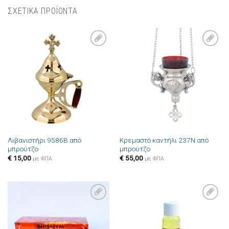
ΣΧΕΤΙΚΑ ΠΡΟΪΟΝΤΑ
Πρόσθήκη
Πρόσθήκη
στην λίστα
στην λίστα
επιθυμιών
επιθυμιών
Λιβανιστήρι 9586B από
Κρεμαστό καντήλι 237N από
μπρούτζο
μπρούτζο
€
15,00
€
55,00
με ΦΠΑ
με ΦΠΑ
Πρόσθήκη
Πρόσθήκη
στην λίστα
στην λίστα
επιθυμιών
επιθυμιών