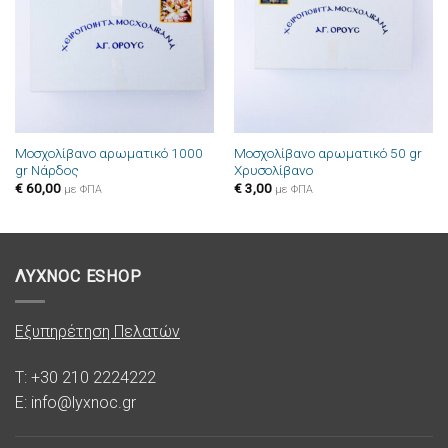
επιθυμιών
επιθυμιών
Μοσχολίβανο αρωματικό 1000
Μοσχολίβανο αρωματικό 50 gr
gr Νάρδος
Χρυσολίβανο
€
60,00
€
3,00
με ΦΠΑ
με ΦΠΑ
ΛΥΧΝΟC ESHOP
Εξυπηρέτηση Πελατών
T: +30 210 2224222
E: info@lyxnoc.gr