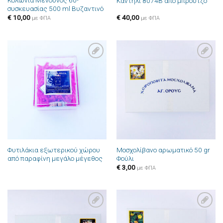
Κολώνια Μενούνος 60⁰
Καντήλι 8074B από μπρούτζο
συσκευασίας 500 ml Βυζαντινό
€
10,00
€
40,00
με ΦΠΑ
με ΦΠΑ
Πρόσθήκη
Πρόσθήκη
στην λίστα
στην λίστα
επιθυμιών
επιθυμιών
Φυτιλάκια εξωτερικού χώρου
Μοσχολίβανο αρωματικό 50 gr
από παραφίνη μεγάλο μέγεθος
Φούλι
€
3,00
με ΦΠΑ
Πρόσθήκη
Πρόσθήκη
στην λίστα
στην λίστα