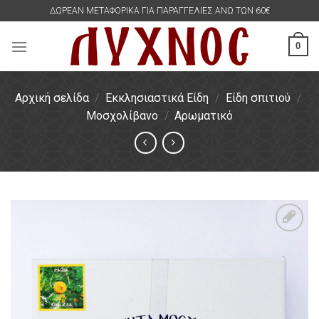
Skip
ΔΩΡΕΑΝ ΜΕΤΑΦΟΡΙΚΑ ΓΙΑ ΠΑΡΑΓΓΕΛΙΕΣ ΑΝΩ ΤΩΝ 60€
to
content
0
Αρχική σελίδα
/
Εκκλησιαστικά Είδη
/
Είδη σπιτιού
/
Μοσχολίβανο
/
Αρωματικό
Πρόσθήκη
στην
λίστα
επιθυμιών