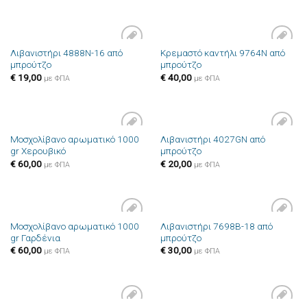
Λιβανιστήρι 4888N-16 από
Κρεμαστό καντήλι 9764N από
Πρόσθήκη
Πρόσθήκη
μπρούτζο
μπρούτζο
στην λίστα
στην λίστα
επιθυμιών
επιθυμιών
€
19,00
€
40,00
με ΦΠΑ
με ΦΠΑ
Μοσχολίβανο αρωματικό 1000
Λιβανιστήρι 4027GN από
Πρόσθήκη
Πρόσθήκη
gr Χερουβικό
μπρούτζο
στην λίστα
στην λίστα
επιθυμιών
επιθυμιών
€
60,00
€
20,00
με ΦΠΑ
με ΦΠΑ
Μοσχολίβανο αρωματικό 1000
Λιβανιστήρι 7698B-18 από
Πρόσθήκη
Πρόσθήκη
gr Γαρδένια
μπρούτζο
στην λίστα
στην λίστα
επιθυμιών
επιθυμιών
€
60,00
€
30,00
με ΦΠΑ
με ΦΠΑ