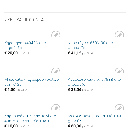
ΣΧΕΤΙΚΑ ΠΡΟΪΟΝΤΑ
Κηροπήγειο 4040N από
Κηροπήγειο 650N-30 από
Πρόσθήκη
Πρόσθήκη
μπρούτζο
μπρούτζο
στην λίστα
στην λίστα
επιθυμιών
επιθυμιών
€
20,00
€
41,12
με ΦΠΑ
με ΦΠΑ
Μπουκαλάκι αγιασμού γυάλινο
Κρεμαστό καντήλι 9768B από
Πρόσθήκη
Πρόσθήκη
5cmx12cm
μπρούτζο
στην λίστα
στην λίστα
επιθυμιών
επιθυμιών
€
1,50
€
38,56
με ΦΠΑ
με ΦΠΑ
Καρβουνάκια Βυζάντιο γίγας
Μοσχολίβανο αρωματικό 1000
Πρόσθήκη
Πρόσθήκη
40mm συσκευασία 10×10
gr Φούλι
στην λίστα
στην λίστα
επιθυμιών
επιθυμιών
€
10,00
€
60,00
με ΦΠΑ
με ΦΠΑ