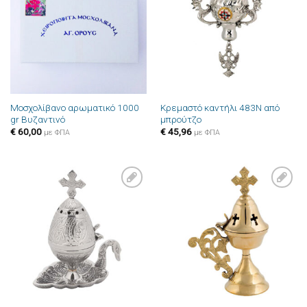
στην λίστα
στην λίστα
επιθυμιών
επιθυμιών
Μοσχολίβανο αρωματικό 1000
Κρεμαστό καντήλι 483N από
gr Βυζαντινό
μπρούτζο
€
60,00
€
45,96
με ΦΠΑ
με ΦΠΑ
Πρόσθήκη
Πρόσθήκη
στην λίστα
στην λίστα
επιθυμιών
επιθυμιών