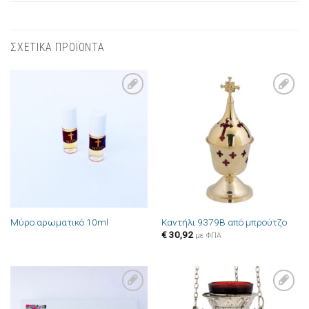
ΣΧΕΤΙΚΑ ΠΡΟΪΟΝΤΑ
Πρόσθήκη
Πρόσθήκη
στην λίστα
στην λίστα
επιθυμιών
επιθυμιών
Μύρο αρωματικό 10ml
Καντήλι 9379B από μπρούτζο
€
30,92
με ΦΠΑ
Πρόσθήκη
Πρόσθήκη