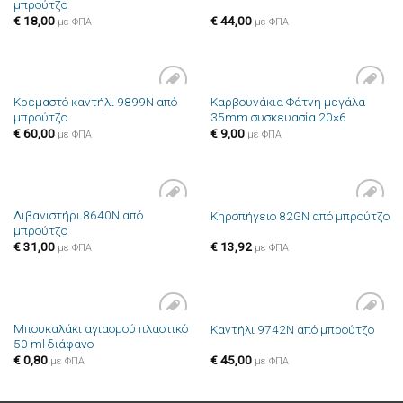
μπρούτζο
στην λίστα
στην λίστα
επιθυμιών
επιθυμιών
€
18,00
€
44,00
με ΦΠΑ
με ΦΠΑ
Κρεμαστό καντήλι 9899N από
Καρβουνάκια Φάτνη μεγάλα
Πρόσθήκη
Πρόσθήκη
μπρούτζο
35mm συσκευασία 20×6
στην λίστα
στην λίστα
επιθυμιών
επιθυμιών
€
60,00
€
9,00
με ΦΠΑ
με ΦΠΑ
Λιβανιστήρι 8640N από
Κηροπήγειο 82GN από μπρούτζο
Πρόσθήκη
Πρόσθήκη
μπρούτζο
στην λίστα
στην λίστα
επιθυμιών
επιθυμιών
€
31,00
€
13,92
με ΦΠΑ
με ΦΠΑ
Μπουκαλάκι αγιασμού πλαστικό
Καντήλι 9742N από μπρούτζο
Πρόσθήκη
Πρόσθήκη
50 ml διάφανο
στην λίστα
στην λίστα
επιθυμιών
επιθυμιών
€
0,80
€
45,00
με ΦΠΑ
με ΦΠΑ