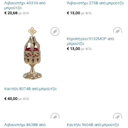
Λιβανιστήρι 4031N από
Λιβανιστήρι 275B από μπρούτζο
μπρούτζο
€
20,68
€
13,00
με ΦΠΑ
με ΦΠΑ
Κηροπήγειο 9132MOP από
Πρόσθήκη
Πρόσθήκη
μπρούτζο
στην λίστα
στην λίστα
επιθυμιών
επιθυμιών
€
13,00
με ΦΠΑ
Καντήλι 8074B από μπρούτζο
€
40,00
με ΦΠΑ
Λιβανιστήρι 8638B από
Καντήλι 9604B από μπρούτζο
Πρόσθήκη
Πρόσθήκη