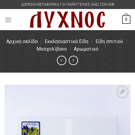
Skip
ΔΩΡΕΑΝ ΜΕΤΑΦΟΡΙΚΑ ΓΙΑ ΠΑΡΑΓΓΕΛΙΕΣ ΑΝΩ ΤΩΝ 60€
to
content
0
Αρχική σελίδα
/
Εκκλησιαστικά Είδη
/
Είδη σπιτιού
/
Μοσχολίβανο
/
Αρωματικό
Πρόσθήκη
στην
λίστα
επιθυμιών