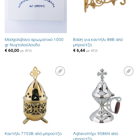
Μοσχολίβανο αρωματικό 1000
Βάση για καντήλι 88B από
gr Νυχτολούλουδο
μπρούτζο
€
60,00
€
6,44
με ΦΠΑ
με ΦΠΑ
Πρόσθήκη
Πρόσθήκη
στην λίστα
στην λίστα
επιθυμιών
επιθυμιών
Λιβανιστήρι 9586N από
Καντήλι 7753B από μπρούτζο
μπρούτζο