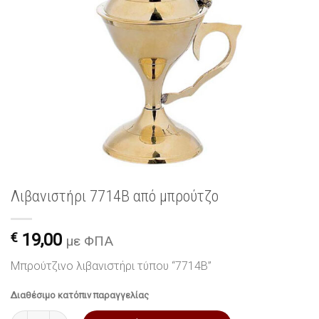
Λιβανιστήρι 7714B από μπρούτζο
€
19,00
με ΦΠΑ
Μπρούτζινο λιβανιστήρι τύπου “7714B”
Διαθέσιμο κατόπιν παραγγελίας
Λιβανιστήρι 7714B από μπρούτζο ποσότητα