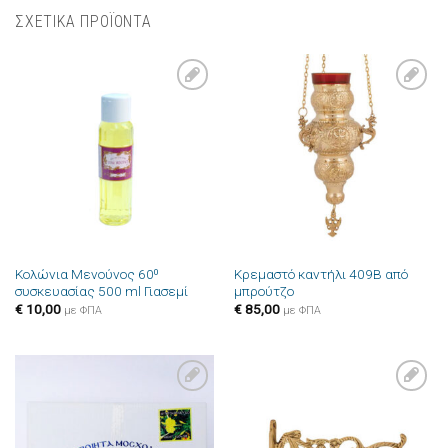
ΣΧΕΤΙΚΑ ΠΡΟΪΟΝΤΑ
Πρόσθήκη
Πρόσθήκη
στην λίστα
στην λίστα
επιθυμιών
επιθυμιών
Κολώνια Μενούνος 60⁰
Κρεμαστό καντήλι 409B από
συσκευασίας 500 ml Γιασεμί
μπρούτζο
€
10,00
€
85,00
με ΦΠΑ
με ΦΠΑ
Πρόσθήκη
Πρόσθήκη
στην λίστα
στην λίστα
επιθυμιών
επιθυμιών