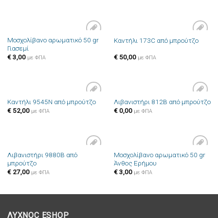
Μοσχολίβανο αρωματικό 50 gr
Καντήλι 173C από μπρούτζο
Πρόσθήκη
Πρόσθήκη
Γιασεμί
στην λίστα
στην λίστα
επιθυμιών
επιθυμιών
€
3,00
€
50,00
με ΦΠΑ
με ΦΠΑ
Καντήλι 9545N από μπρούτζο
Λιβανιστήρι 812B από μπρούτζο
Πρόσθήκη
Πρόσθήκη
€
52,00
€
0,00
στην λίστα
στην λίστα
με ΦΠΑ
με ΦΠΑ
επιθυμιών
επιθυμιών
Λιβανιστήρι 9880B από
Μοσχολίβανο αρωματικό 50 gr
Πρόσθήκη
Πρόσθήκη
μπρούτζο
Άνθος Ερήμου
στην λίστα
στην λίστα
επιθυμιών
επιθυμιών
€
27,00
€
3,00
με ΦΠΑ
με ΦΠΑ
ΛΥΧΝΟC ESHOP