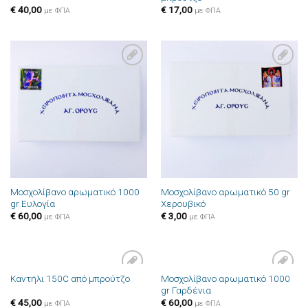
€
40,00
€
17,00
με ΦΠΑ
με ΦΠΑ
Πρόσθήκη
Πρόσθήκη
στην λίστα
στην λίστα
επιθυμιών
επιθυμιών
Μοσχολίβανο αρωματικό 1000
Μοσχολίβανο αρωματικό 50 gr
gr Ευλογία
Χερουβικό
€
60,00
€
3,00
με ΦΠΑ
με ΦΠΑ
Μοσχολίβανο αρωματικό 1000
Καντήλι 150C από μπρούτζο
Πρόσθήκη
Πρόσθήκη
gr Γαρδένια
στην λίστα
στην λίστα
επιθυμιών
επιθυμιών
€
45,00
€
60,00
με ΦΠΑ
με ΦΠΑ