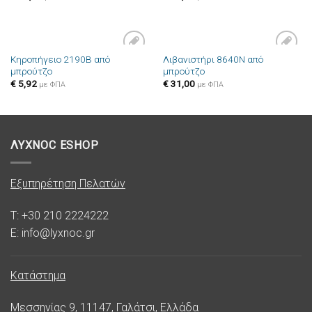
Κηροπήγειο 2190B από
Λιβανιστήρι 8640N από
Πρόσθήκη
Πρόσθήκη
μπρούτζο
μπρούτζο
στην λίστα
στην λίστα
επιθυμιών
επιθυμιών
€
5,92
€
31,00
με ΦΠΑ
με ΦΠΑ
ΛΥΧΝΟC ESHOP
Εξυπηρέτηση Πελατών
T: +30 210 2224222
E: info@lyxnoc.gr
Κατάστημα
Μεσσηνίας 9, 11147, Γαλάτσι, Ελλάδα