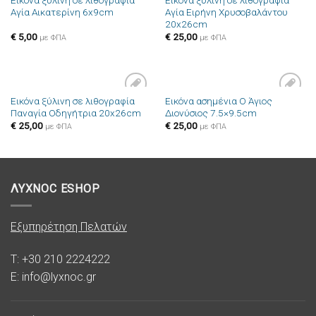
Εικόνα ξύλινη σε λιθογραφία
Εικόνα ξύλινη σε λιθογραφία
Πρόσθήκη
Πρόσθήκη
Αγία Αικατερίνη 6x9cm
Αγία Ειρήνη Χρυσοβαλάντου
στην λίστα
στην λίστα
20x26cm
επιθυμιών
επιθυμιών
€
5,00
€
25,00
με ΦΠΑ
με ΦΠΑ
Εικόνα ξύλινη σε λιθογραφία
Εικόνα ασημένια Ο Άγιος
Πρόσθήκη
Πρόσθήκη
Παναγία Οδηγήτρια 20x26cm
Διονύσιος 7.5×9.5cm
στην λίστα
στην λίστα
επιθυμιών
επιθυμιών
€
25,00
€
25,00
με ΦΠΑ
με ΦΠΑ
ΛΥΧΝΟC ESHOP
Εξυπηρέτηση Πελατών
T: +30 210 2224222
E: info@lyxnoc.gr