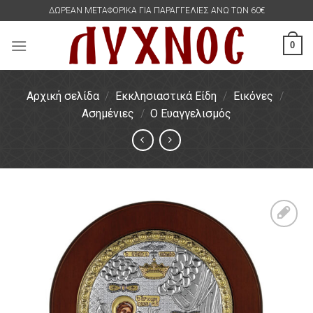
Skip
ΔΩΡΕΑΝ ΜΕΤΑΦΟΡΙΚΑ ΓΙΑ ΠΑΡΑΓΓΕΛΙΕΣ ΑΝΩ ΤΩΝ 60€
to
content
0
Αρχική σελίδα
/
Εκκλησιαστικά Είδη
/
Εικόνες
/
Ασημένιες
/
Ο Ευαγγελισμός
Πρόσθήκη
στην
λίστα
επιθυμιών