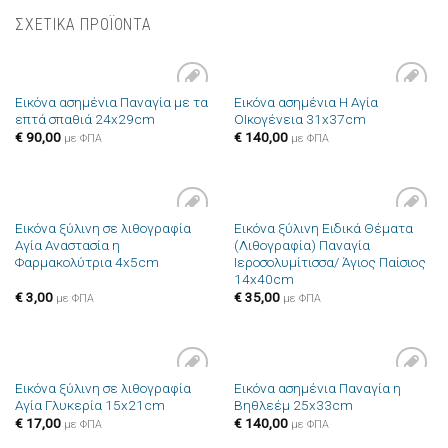
ΣΧΕΤΙΚΑ ΠΡΟΪΟΝΤΑ
Εικόνα ασημένια Παναγία με τα
Εικόνα ασημένια Η Αγία
Πρόσθήκη
Πρόσθήκη
επτά σπαθιά 24x29cm
ΟΙκογένεια 31x37cm
στην λίστα
στην λίστα
επιθυμιών
επιθυμιών
€
90,00
€
140,00
με ΦΠΑ
με ΦΠΑ
Εικόνα ξύλινη σε λιθογραφία
Εικόνα ξύλινη Ειδικά Θέματα
Πρόσθήκη
Πρόσθήκη
Αγία Αναστασία η
(Λιθογραφία) Παναγία
στην λίστα
στην λίστα
Φαρμακολύτρια 4x5cm
Ιεροσολυμίτισσα/ Άγιος Παίσιος
επιθυμιών
επιθυμιών
14x40cm
€
3,00
€
35,00
με ΦΠΑ
με ΦΠΑ
Εικόνα ξύλινη σε λιθογραφία
Εικόνα ασημένια Παναγία η
Πρόσθήκη
Πρόσθήκη
Αγία Γλυκερία 15x21cm
Βηθλεέμ 25x33cm
στην λίστα
στην λίστα
επιθυμιών
επιθυμιών
€
17,00
€
140,00
με ΦΠΑ
με ΦΠΑ