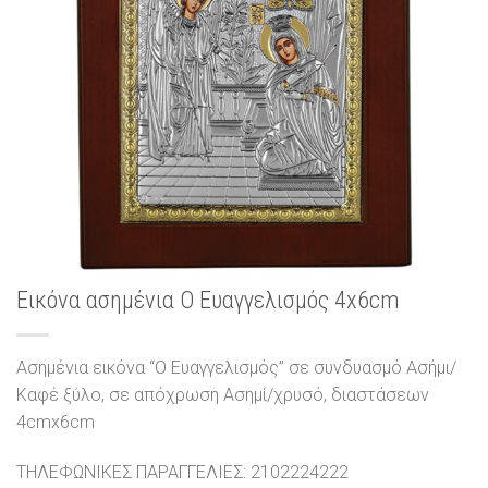
Εικόνα ασημένια Ο Ευαγγελισμός 4x6cm
Ασημένια εικόνα “Ο Ευαγγελισμός” σε συνδυασμό Ασήμι/
Καφέ ξύλο, σε απόχρωση Ασημί/χρυσό, διαστάσεων
4cmx6cm
ΤΗΛΕΦΩΝΙΚΕΣ ΠΑΡΑΓΓΕΛΙΕΣ: 2102224222