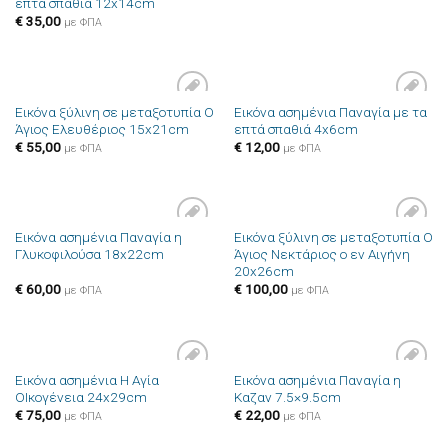
επτά σπαθιά 12x14cm
€
35,00
με ΦΠΑ
Εικόνα ξύλινη σε μεταξοτυπία Ο
Εικόνα ασημένια Παναγία με τα
Πρόσθήκη
Πρόσθήκη
Άγιος Ελευθέριος 15x21cm
επτά σπαθιά 4x6cm
στην λίστα
στην λίστα
επιθυμιών
επιθυμιών
€
55,00
€
12,00
με ΦΠΑ
με ΦΠΑ
Εικόνα ασημένια Παναγία η
Εικόνα ξύλινη σε μεταξοτυπία Ο
Πρόσθήκη
Πρόσθήκη
Γλυκοφιλούσα 18x22cm
Άγιος Νεκτάριος ο εν Αιγήνη
στην λίστα
στην λίστα
20x26cm
επιθυμιών
επιθυμιών
€
60,00
€
100,00
με ΦΠΑ
με ΦΠΑ
Εικόνα ασημένια Η Αγία
Εικόνα ασημένια Παναγία η
Πρόσθήκη
Πρόσθήκη
ΟΙκογένεια 24x29cm
Καζαν 7.5×9.5cm
στην λίστα
στην λίστα
επιθυμιών
επιθυμιών
€
75,00
€
22,00
με ΦΠΑ
με ΦΠΑ