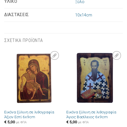
ΥΛΙΚΟ
Ξύλο
ΔΙΑΣΤΑΣΕΙΣ
10x14cm
ΣΧΕΤΙΚΑ ΠΡΟΪΟΝΤΑ
Πρόσθήκη
Πρόσθήκη
στην λίστα
στην λίστα
επιθυμιών
επιθυμιών
Εικόνα ξύλινη σε λιθογραφία
Εικόνα ξύλινη σε λιθογραφία
Άξιον Εστί 6x9cm
Άγιος Βασίλειος 6x9cm
€
5,00
€
5,00
με ΦΠΑ
με ΦΠΑ