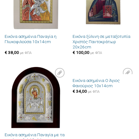
Εικόνα ασημένια Παναγία η
Εικόνα ξύλινη σε μεταξοτυπία
Γλυκοφιλούσα 10x14cm
Χριστός Παντοκράτωρ
20x26cm
€
38,00
€
100,00
με ΦΠΑ
με ΦΠΑ
Εικόνα ασημένια Ο Άγιος
Πρόσθήκη
Πρόσθήκη
Φανούριος 10x14cm
στην λίστα
στην λίστα
επιθυμιών
επιθυμιών
€
34,00
με ΦΠΑ
Εικόνα ασημένια Παναγία με τα