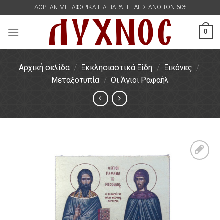
Skip
ΔΩΡΕΑΝ ΜΕΤΑΦΟΡΙΚΑ ΓΙΑ ΠΑΡΑΓΓΕΛΙΕΣ ΑΝΩ ΤΩΝ 60€
to
content
0
Αρχική σελίδα
/
Εκκλησιαστικά Είδη
/
Εικόνες
/
Μεταξοτυπία
/
Οι Άγιοι Ραφαήλ
Πρόσθήκη
στην
λίστα
επιθυμιών