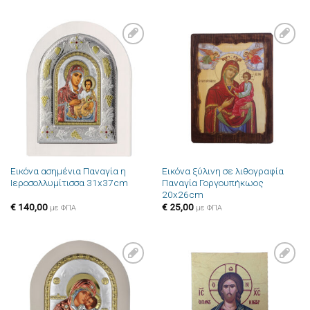
Πρόσθήκη
Πρόσθήκη
στην λίστα
στην λίστα
επιθυμιών
επιθυμιών
Εικόνα ασημένια Παναγία η
Εικόνα ξύλινη σε λιθογραφία
Ιεροσολλυμίτισσα 31x37cm
Παναγία Γοργουπήκωος
20x26cm
€
140,00
€
25,00
με ΦΠΑ
με ΦΠΑ
Πρόσθήκη
Πρόσθήκη
στην λίστα
στην λίστα
επιθυμιών
επιθυμιών