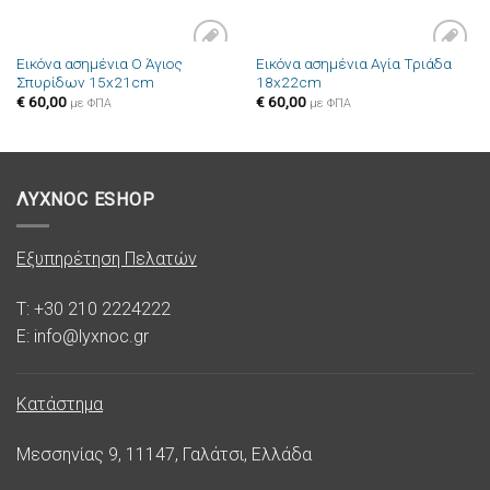
Εικόνα ασημένια Ο Άγιος
Εικόνα ασημένια Αγία Τριάδα
Πρόσθήκη
Πρόσθήκη
Σπυρίδων 15x21cm
18x22cm
στην λίστα
στην λίστα
επιθυμιών
επιθυμιών
€
60,00
€
60,00
με ΦΠΑ
με ΦΠΑ
ΛΥΧΝΟC ESHOP
Εξυπηρέτηση Πελατών
T: +30 210 2224222
E: info@lyxnoc.gr
Κατάστημα
Μεσσηνίας 9, 11147, Γαλάτσι, Ελλάδα