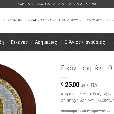
ΔΩΡΕΑΝ ΜΕΤΑΦΟΡΙΚΑ ΓΙΑ ΠΑΡΑΓΓΕΛΙΕΣ ΑΝΩ ΤΩΝ 60€
SHOP ONLINE
ΕΚΚΛΗΣΙΑΣΤΙΚΑ
ΕΙΔΗ ΔΩΡΟΥ
ΓΑΜΟΣ-ΒΑΠΤΙΣΗ
δη
/
Εικόνες
/
Ασημένιες
/
Ο Άγιος Φανούριος
Εικόνα ασημένια Ο
Πρόσθήκη
στην
€
25,00
με ΦΠΑ
λίστα
επιθυμιών
Ασημένια εικόνα “Ο Άγιος Φ
σε απόχρωση Ασημί/Χρυσό/
Διαθέσιμο κατόπιν παραγγελίας