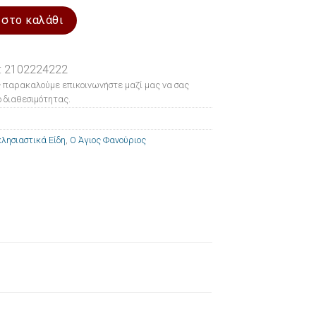
ύριος 7.5x9.5cm ποσότητα
 στο καλάθι
: 2102224222
 παρακαλούμε επικοινωνήστε μαζί μας να σας
 διαθεσιμότητας.
λησιαστικά Είδη
,
Ο Άγιος Φανούριος