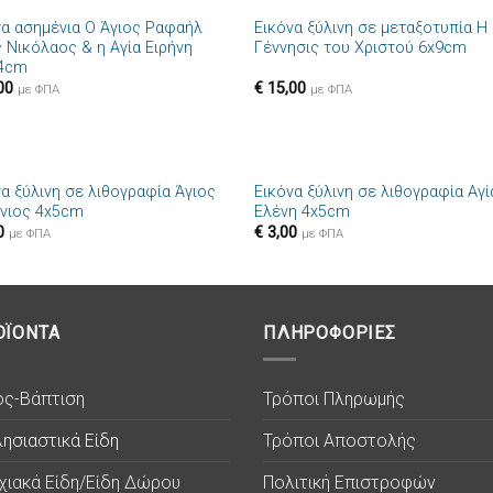
να ασημένια Ο Άγιος Ραφαήλ
Εικόνα ξύλινη σε μεταξοτυπία Η
Πρόσθήκη
Πρόσθ
ς Νικόλαος & η Αγία Ειρήνη
Γέννησις του Χριστού 6x9cm
στην λίστα
στην λί
4cm
επιθυμιών
επιθυμ
00
€
15,00
με ΦΠΑ
με ΦΠΑ
+
να ξύλινη σε λιθογραφία Άγιος
Εικόνα ξύλινη σε λιθογραφία Αγί
Πρόσθήκη
Πρόσθ
νιος 4x5cm
Ελένη 4x5cm
στην λίστα
στην λί
0
€
3,00
επιθυμιών
επιθυμ
με ΦΠΑ
με ΦΠΑ
ΟΪΟΝΤΑ
ΠΛΗΡΟΦΟΡΙΕΣ
ος-Βάπτιση
Τρόποι Πληρωμής
ησιαστικά Είδη
Τρόποι Αποστολής
χιακά Είδη/Είδη Δώρου
Πολιτική Επιστροφών