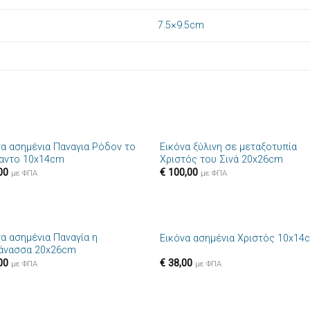
7.5×9.5cm
+
να ασημένια Παναγια Ρόδον το
Εικόνα ξύλινη σε μεταξοτυπία
Πρόσθήκη
Πρόσθ
αντο 10x14cm
Χριστός του Σινά 20x26cm
στην λίστα
στην λί
00
€
100,00
επιθυμιών
επιθυμ
με ΦΠΑ
με ΦΠΑ
+
να ασημένια Παναγία η
Εικόνα ασημένια Χριστός 10x14
Πρόσθήκη
Πρόσθ
άνασσα 20x26cm
στην λίστα
στην λί
00
€
38,00
επιθυμιών
επιθυμ
με ΦΠΑ
με ΦΠΑ
+