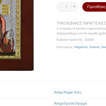
Εικόνα ασημένια Ο Άγιος Φανο
Προσθήκη
ΤΗΛΕΦΩΝΙΚΕΣ ΠΑΡΑΓΓΕΛΙΕΣ
Στα προϊόντα κατόπιν παραγγελίας
ενημερώσουμε για τον ακριβή χρόνο
Κωδικός προϊόντος:
252603
Κατηγορίες:
Ασημένιες
,
Εικόνες
,
Εκκ
Ασήμι/Καφέ ξύλο
Ασημί/Χρυσό/Χρώμα