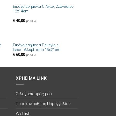
Εικόνα ασημένια Ο Άγιος Διονύσιος
ήκη
Πρόσθήκη
12x14cm
στα
στην λίστα
ιών
επιθυμιών
€
40,00
με ΦΠΑ
+
α
Εικόνα ασημένια Παναγία η
ήκη
Πρόσθήκη
Ιεροσολλυμίτισσα 15x21cm
στα
στην λίστα
€
60,00
ιών
επιθυμιών
με ΦΠΑ
ΧΡΗΣΙΜΑ LINK
Ο λογαριασμός μου
Παρακολούθηση Παραγγελίας
Wishlist