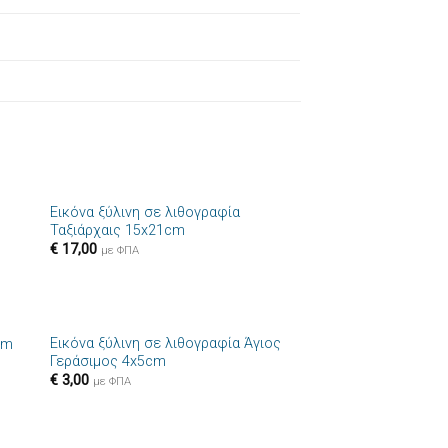
+
Εικόνα ξύλινη σε λιθογραφία
ήκη
Πρόσθήκη
Ταξιάρχαις 15x21cm
στα
στην λίστα
€
17,00
ιών
επιθυμιών
με ΦΠΑ
+
Εικόνα ξύλινη σε λιθογραφία Άγιος
cm
ήκη
Πρόσθήκη
Γεράσιμος 4x5cm
στα
στην λίστα
€
3,00
ιών
επιθυμιών
με ΦΠΑ
+