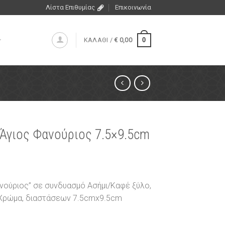
Λίστα Επιθυμίας
Επικοινωνία
0
ΚΑΛΑΘΙ /
€
0,00
 Άγιος Φανούριος 7.5×9.5cm
ανούριος” σε συνδυασμό Ασήμι/Καφέ ξύλο,
Χρώμα, διαστάσεων 7.5cmx9.5cm