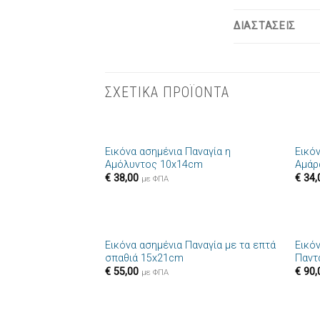
ΔΙΑΣΤΑΣΕΙΣ
ΣΧΕΤΙΚΑ ΠΡΟΪΟΝΤΑ
+
+
Εικόνα ασημένια Παναγία η
Εικό
Πρόσθήκη
Αμόλυντος 10x14cm
Αμάρ
στην λίστα
€
38,00
€
34,
επιθυμιών
με ΦΠΑ
+
+
Εικόνα ασημένια Παναγία με τα επτά
Εικό
Πρόσθήκη
σπαθιά 15x21cm
Παντ
στην λίστα
€
55,00
€
90,
επιθυμιών
με ΦΠΑ
+
+