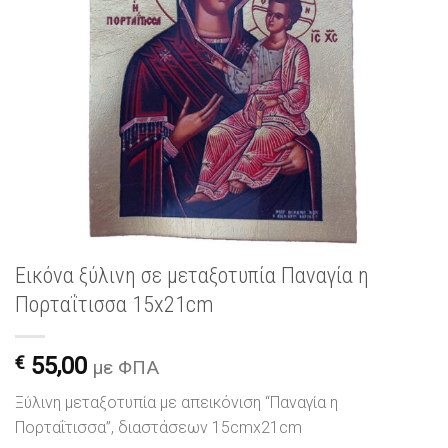
Εικόνα ξύλινη σε μεταξοτυπία Παναγία η
Πορταΐτισσα 15x21cm
€
55,00
με ΦΠΑ
Ξύλινη μεταξοτυπία με απεικόνιση “Παναγία η
Πορταΐτισσα”, διαστάσεων 15cmx21cm