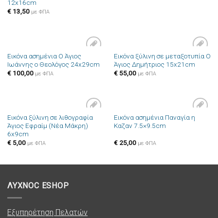
12x16cm
επιθυμιών
επιθυμιών
€
13,50
με ΦΠΑ
Εικόνα ασημένια Ο Άγιος
Εικόνα ξύλινη σε μεταξοτυπία Ο
Πρόσθήκη
Πρόσθήκη
Ιωάννης ο Θεολόγος 24x29cm
Άγιος Δημήτριος 15x21cm
στην λίστα
στην λίστα
επιθυμιών
επιθυμιών
€
100,00
€
55,00
με ΦΠΑ
με ΦΠΑ
Εικόνα ξύλινη σε λιθογραφία
Εικόνα ασημένια Παναγία η
Πρόσθήκη
Πρόσθήκη
Άγιος Εφραίμ (Νέα Μάκρη)
Καζαν 7.5×9.5cm
στην λίστα
στην λίστα
6x9cm
επιθυμιών
επιθυμιών
€
5,00
€
25,00
με ΦΠΑ
με ΦΠΑ
ΛΥΧΝΟC ESHOP
Εξυπηρέτηση Πελατών