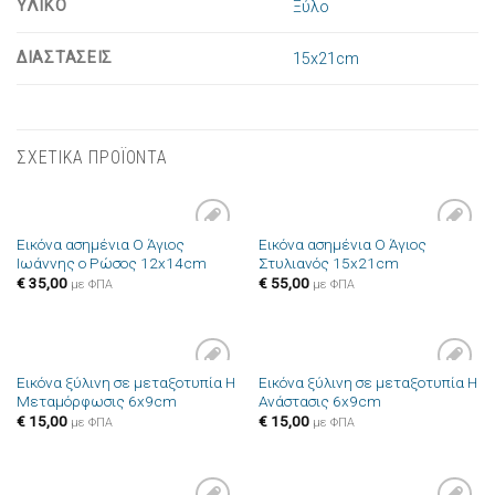
ΥΛΙΚΟ
Ξύλο
ΔΙΑΣΤΑΣΕΙΣ
15x21cm
ΣΧΕΤΙΚΑ ΠΡΟΪΟΝΤΑ
Εικόνα ασημένια Ο Άγιος
Εικόνα ασημένια Ο Άγιος
Πρόσθήκη
Πρόσθήκη
Ιωάννης ο Ρώσος 12x14cm
Στυλιανός 15x21cm
στην λίστα
στην λίστα
επιθυμιών
επιθυμιών
€
35,00
€
55,00
με ΦΠΑ
με ΦΠΑ
Εικόνα ξύλινη σε μεταξοτυπία Η
Εικόνα ξύλινη σε μεταξοτυπία Η
Πρόσθήκη
Πρόσθήκη
Μεταμόρφωσις 6x9cm
Ανάστασις 6x9cm
στην λίστα
στην λίστα
επιθυμιών
επιθυμιών
€
15,00
€
15,00
με ΦΠΑ
με ΦΠΑ