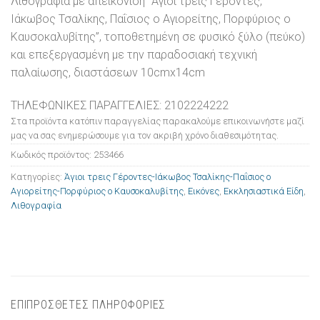
Λιθογραφία με απεικόνιση “Άγιοι τρεις Γέροντες,
Ιάκωβος Τσαλίκης, Παΐσιος ο Αγιορείτης, Πορφύριος ο
Καυσοκαλυβίτης”, τοποθετημένη σε φυσικό ξύλο (πεύκο)
και επεξεργασμένη με την παραδοσιακή τεχνική
παλαίωσης, διαστάσεων 10cmx14cm
ΤΗΛΕΦΩΝΙΚΕΣ ΠΑΡΑΓΓΕΛΙΕΣ: 2102224222
Στα προϊόντα κατόπιν παραγγελίας παρακαλούμε επικοινωνήστε μαζί
μας να σας ενημερώσουμε για τον ακριβή χρόνο διαθεσιμότητας.
Κωδικός προϊόντος:
253466
Κατηγορίες:
Άγιοι τρεις Γέροντες-Ιάκωβος Τσαλίκης-Παΐσιος ο
Αγιορείτης-Πορφύριος ο Καυσοκαλυβίτης
,
Εικόνες
,
Εκκλησιαστικά Είδη
,
Λιθογραφία
ΕΠΙΠΡΟΣΘΕΤΕΣ ΠΛΗΡΟΦΟΡΙΕΣ