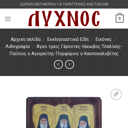
Skip
ΔΩΡΕΑΝ ΜΕΤΑΦΟΡΙΚΑ ΓΙΑ ΠΑΡΑΓΓΕΛΙΕΣ ΑΝΩ ΤΩΝ 60€
to
content
0
Αρχική σελίδα
/
Εκκλησιαστικά Είδη
/
Εικόνες
/
Λιθογραφία
/
Άγιοι τρεις Γέροντες-Ιάκωβος Τσαλίκης-
Παΐσιος ο Αγιορείτης-Πορφύριος ο Καυσοκαλυβίτης
Πρόσθήκη
στην
λίστα
επιθυμιών