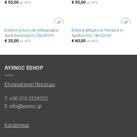
€
55,00
€
55,00
με ΦΠΑ
με ΦΠΑ
Εικόνα ξύλινη σε λιθογραφία
Εικόνα ασημένια Παναγία η
Πρόσθήκη
Πρόσθήκη
Αγία Αικατερίνη 20x26cm
Αμόλυντος 18x22cm
στην λίστα
στην λίστα
επιθυμιών
επιθυμιών
€
25,00
€
60,00
με ΦΠΑ
με ΦΠΑ
ΛΥΧΝΟC ESHOP
Εξυπηρέτηση Πελατών
T: +30 210 2224222
E: info@lyxnoc.gr
Κατάστημα