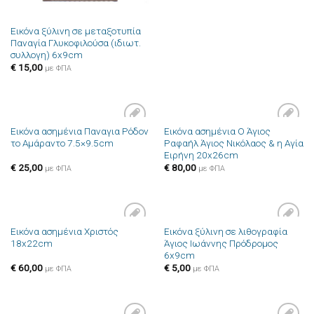
Εικόνα ξύλινη σε μεταξοτυπία
Παναγία Γλυκοφιλούσα (ιδιωτ.
συλλογη) 6x9cm
€
15,00
με ΦΠΑ
Εικόνα ασημένια Παναγια Ρόδον
Εικόνα ασημένια Ο Άγιος
Πρόσθήκη
Πρόσθήκη
το Αμάραντο 7.5×9.5cm
Ραφαήλ Άγιος Νικόλαος & η Αγία
στην λίστα
στην λίστα
Ειρήνη 20x26cm
επιθυμιών
επιθυμιών
€
25,00
€
80,00
με ΦΠΑ
με ΦΠΑ
Εικόνα ασημένια Χριστός
Εικόνα ξύλινη σε λιθογραφία
Πρόσθήκη
Πρόσθήκη
18x22cm
Άγιος Ιωάννης Πρόδρομος
στην λίστα
στην λίστα
6x9cm
επιθυμιών
επιθυμιών
€
60,00
€
5,00
με ΦΠΑ
με ΦΠΑ