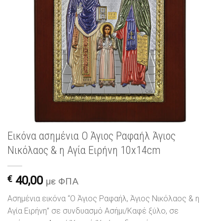
Εικόνα ασημένια Ο Άγιος Ραφαήλ Άγιος
Νικόλαος & η Αγία Ειρήνη 10x14cm
€
40,00
με ΦΠΑ
Ασημένια εικόνα “Ο Άγιος Ραφαήλ, Άγιος Νικόλαος & η
Αγία Ειρήνη” σε συνδυασμό Ασήμι/Καφέ ξύλο, σε