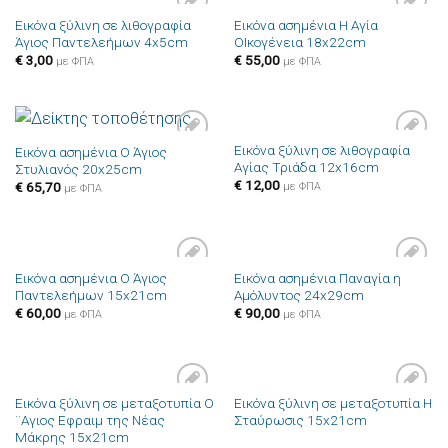
Εικόνα ξύλινη σε λιθογραφία
Εικόνα ασημένια Η Αγία
Πρόσθήκη
Πρόσθήκη
Άγιος Παντελεήμων 4x5cm
ΟΙκογένεια 18x22cm
στην λίστα
στην λίστα
επιθυμιών
επιθυμιών
€
3,00
€
55,00
με ΦΠΑ
με ΦΠΑ
Εικόνα ξύλινη σε λιθογραφία
Εικόνα ασημένια Ο Άγιος
Πρόσθήκη
Πρόσθήκη
Αγίας Τριάδα 12x16cm
Στυλιανός 20x25cm
στην λίστα
στην λίστα
επιθυμιών
επιθυμιών
€
12,00
€
65,70
με ΦΠΑ
με ΦΠΑ
Εικόνα ασημένια Ο Άγιος
Εικόνα ασημένια Παναγία η
Πρόσθήκη
Πρόσθήκη
Παντελεήμων 15x21cm
Αμόλυντος 24x29cm
στην λίστα
στην λίστα
επιθυμιών
επιθυμιών
€
60,00
€
90,00
με ΦΠΑ
με ΦΠΑ
Εικόνα ξύλινη σε μεταξοτυπία Ο
Εικόνα ξύλινη σε μεταξοτυπία Η
Πρόσθήκη
Πρόσθήκη
¨Αγιος Εφραιμ της Νέας
Σταύρωσις 15x21cm
στην λίστα
στην λίστα
Μάκρης 15x21cm
επιθυμιών
επιθυμιών