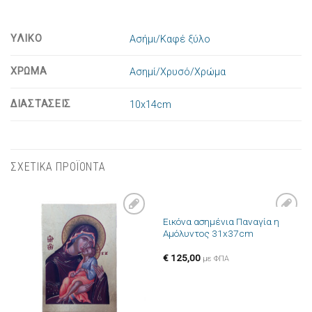
ΥΛΙΚΟ
Ασήμι/Καφέ ξύλο
ΧΡΩΜΑ
Ασημί/Χρυσό/Χρώμα
ΔΙΑΣΤΑΣΕΙΣ
10x14cm
ΣΧΕΤΙΚΑ ΠΡΟΪΟΝΤΑ
Εικόνα ασημένια Παναγία η
Πρόσθήκη
Πρόσθήκη
Αμόλυντος 31x37cm
στην λίστα
στην λίστα
επιθυμιών
επιθυμιών
€
125,00
με ΦΠΑ