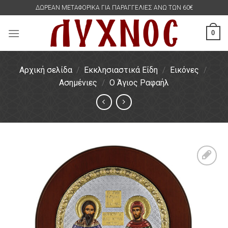
Skip
ΔΩΡΕΑΝ ΜΕΤΑΦΟΡΙΚΑ ΓΙΑ ΠΑΡΑΓΓΕΛΙΕΣ ΑΝΩ ΤΩΝ 60€
to
content
0
Αρχική σελίδα
/
Εκκλησιαστικά Είδη
/
Εικόνες
/
Ασημένιες
/
Ο Άγιος Ραφαήλ
Πρόσθήκη
στην
λίστα
επιθυμιών