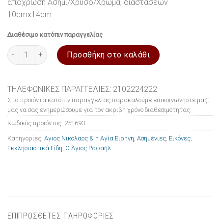
απόχρωση Ασημί/Χρυσό/Χρώμα, διαστάσεων
10cmx14cm
Διαθέσιμο κατόπιν παραγγελίας
Εικόνα ασημένια Ο Άγιος Ραφαήλ Άγιος Νικόλαος & η Αγία Ειρ
Προσθήκη στο καλάθι
ΤΗΛΕΦΩΝΙΚΕΣ ΠΑΡΑΓΓΕΛΙΕΣ: 2102224222
Στα προϊόντα κατόπιν παραγγελίας παρακαλούμε επικοινωνήστε μαζί
μας να σας ενημερώσουμε για τον ακριβή χρόνο διαθεσιμότητας.
Κωδικός προϊόντος:
251693
Κατηγορίες:
Άγιος Νικόλαος & η Αγία Ειρήνη
,
Ασημένιες
,
Εικόνες
,
Εκκλησιαστικά Είδη
,
Ο Άγιος Ραφαήλ
ΕΠΙΠΡΟΣΘΕΤΕΣ ΠΛΗΡΟΦΟΡΙΕΣ