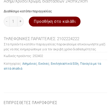
Ασημί/Χρυσό/Χρώμα, διαστάσεων 24cmx29cm
Διαθέσιμο κατόπιν παραγγελίας
Εικόνα ασημένια Παναγία με τα επτά σπαθιά 24x29cm ποσότητα
Προσθήκη στο καλάθι
ΤΗΛΕΦΩΝΙΚΕΣ ΠΑΡΑΓΓΕΛΙΕΣ: 2102224222
Στα προϊόντα κατόπιν παραγγελίας παρακαλούμε επικοινωνήστε μαζί
μας να σας ενημερώσουμε για τον ακριβή χρόνο διαθεσιμότητας.
Κωδικός προϊόντος:
252402
Κατηγορίες:
Ασημένιες
,
Εικόνες
,
Εκκλησιαστικά Είδη
,
Παναγία με τα
επτά σπαθιά
ΕΠΙΠΡΟΣΘΕΤΕΣ ΠΛΗΡΟΦΟΡΙΕΣ