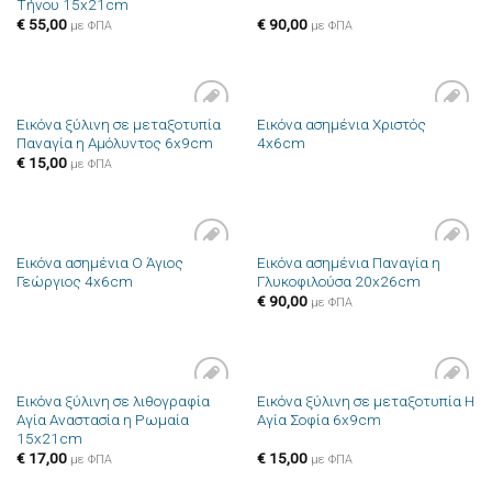
Τήνου 15x21cm
επιθυμιών
επιθυμιών
€
55,00
€
90,00
με ΦΠΑ
με ΦΠΑ
Εικόνα ξύλινη σε μεταξοτυπία
Εικόνα ασημένια Χριστός
Πρόσθήκη
Πρόσθήκη
Παναγία η Αμόλυντος 6x9cm
4x6cm
στην λίστα
στην λίστα
επιθυμιών
επιθυμιών
€
15,00
με ΦΠΑ
Εικόνα ασημένια Ο Άγιος
Εικόνα ασημένια Παναγία η
Πρόσθήκη
Πρόσθήκη
Γεώργιος 4x6cm
Γλυκοφιλούσα 20x26cm
στην λίστα
στην λίστα
επιθυμιών
επιθυμιών
€
90,00
με ΦΠΑ
Εικόνα ξύλινη σε λιθογραφία
Εικόνα ξύλινη σε μεταξοτυπία Η
Πρόσθήκη
Πρόσθήκη
Αγία Αναστασία η Ρωμαία
Αγία Σοφία 6x9cm
στην λίστα
στην λίστα
15x21cm
επιθυμιών
επιθυμιών
€
17,00
€
15,00
με ΦΠΑ
με ΦΠΑ