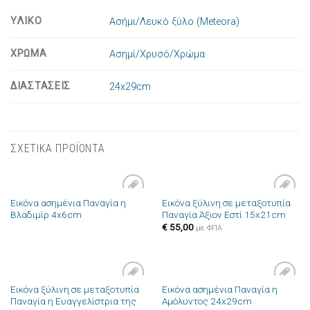
ΥΛΙΚΟ
Ασήμι/Λευκό ξύλο (Meteora)
ΧΡΩΜΑ
Ασημί/Χρυσό/Χρώμα
ΔΙΑΣΤΑΣΕΙΣ
24x29cm
ΣΧΕΤΙΚΑ ΠΡΟΪΟΝΤΑ
Εικόνα ασημένια Παναγία η
Εικόνα ξύλινη σε μεταξοτυπία
Πρόσθήκη
Πρόσθήκη
Βλαδιμίρ 4x6cm
Παναγία Άξιον Εστί 15x21cm
στην λίστα
στην λίστα
επιθυμιών
επιθυμιών
€
55,00
με ΦΠΑ
Εικόνα ξύλινη σε μεταξοτυπία
Εικόνα ασημένια Παναγία η
Πρόσθήκη
Πρόσθήκη
Παναγία η Ευαγγελίστρια της
Αμόλυντος 24x29cm
στην λίστα
στην λίστα