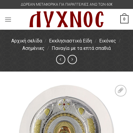
Skip
ΔΩΡΕΑΝ ΜΕΤΑΦΟΡΙΚΑ ΓΙΑ ΠΑΡΑΓΓΕΛΙΕΣ ΑΝΩ ΤΩΝ 60€
to
content
0
Αρχική σελίδα
/
Εκκλησιαστικά Είδη
/
Εικόνες
/
Ασημένιες
/
Παναγία με τα επτά σπαθιά
Πρόσθήκη
στην
λίστα
επιθυμιών