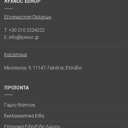
ΛΥΧΝΟC ESHOP
Εξυπηρέτηση Πελατών
T: +30 210 2224222
E: info@lyxnoc.gr
Κατάστημα
Μεσσηνίας 9, 11147, Γαλάτσι, Ελλάδα
ΠΡΟΪΟΝΤΑ
Γάμος-Βάπτιση
Εκκλησιαστικά Είδη
Εποχιακά Είδη/Είδη Δώρου