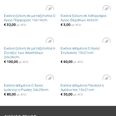
Εικόνα ξύλινη σε μεταξοτυπία Ο
Εικόνα ξύλινη σε λιθογραφία
Πρόσθήκη
Πρόσθήκη
Άγιος Πορφύριος 10x14cm
Άγιος Θεράπων 4x5cm
στην λίστα
στην λίστα
επιθυμιών
επιθυμιών
€
32,00
€
3,00
με ΦΠΑ
με ΦΠΑ
Εικόνα ξύλινη σε μεταξοτυπία Η
Εικόνα ασημένια Ο Άγιος
Πρόσθήκη
Πρόσθήκη
Σύναξις των Αποστόλων
Στυλιανός 15x21cm
στην λίστα
στην λίστα
20x26cm
επιθυμιών
επιθυμιών
€
100,00
€
60,00
με ΦΠΑ
με ΦΠΑ
Εικόνα ασημένια Ο Άγιος
Εικόνα ασημένια Παναγία η
Πρόσθήκη
Πρόσθήκη
Ιωάννης ο Ρώσος 24x29cm
Αμόλυντος 15x21cm
στην λίστα
στην λίστα
επιθυμιών
επιθυμιών
€
80,00
€
55,00
με ΦΠΑ
με ΦΠΑ