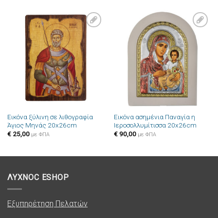
Πρόσθήκη
Πρόσθήκη
στην λίστα
στην λίστα
επιθυμιών
επιθυμιών
Εικόνα ξύλινη σε λιθογραφία
Εικόνα ασημένια Παναγία η
Άγιος Μηνάς 20x26cm
Ιεροσολλυμίτισσα 20x26cm
€
25,00
€
90,00
με ΦΠΑ
με ΦΠΑ
ΛΥΧΝΟC ESHOP
Εξυπηρέτηση Πελατών