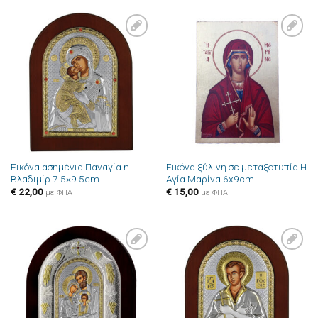
Πρόσθήκη
Πρόσθήκη
στην λίστα
στην λίστα
επιθυμιών
επιθυμιών
Εικόνα ασημένια Παναγία η
Εικόνα ξύλινη σε μεταξοτυπία Η
Βλαδιμίρ 7.5×9.5cm
Αγία Μαρίνα 6x9cm
€
22,00
€
15,00
με ΦΠΑ
με ΦΠΑ
Πρόσθήκη
Πρόσθήκη
στην λίστα
στην λίστα
επιθυμιών
επιθυμιών