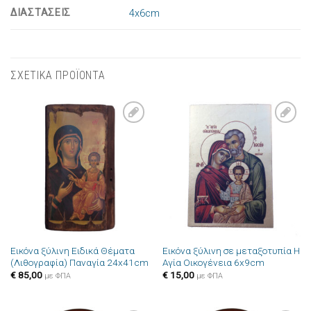
ΔΙΑΣΤΑΣΕΙΣ
4x6cm
ΣΧΕΤΙΚΑ ΠΡΟΪΟΝΤΑ
Πρόσθήκη
Πρόσθήκη
στην λίστα
στην λίστα
επιθυμιών
επιθυμιών
Εικόνα ξύλινη Ειδικά Θέματα
Εικόνα ξύλινη σε μεταξοτυπία Η
(Λιθογραφία) Παναγία 24x41cm
Αγία Οικογένεια 6x9cm
€
85,00
€
15,00
με ΦΠΑ
με ΦΠΑ