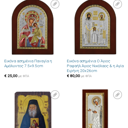
Πρόσθήκη
Πρόσθήκη
στην λίστα
στην λίστα
επιθυμιών
επιθυμιών
Εικόνα ασημένια Παναγία η
Εικόνα ασημένια Ο Άγιος
Αμόλυντος 7.5×9.5cm
Ραφαήλ Άγιος Νικόλαος & η Αγία
Ειρήνη 20x26cm
€
25,00
€
80,00
με ΦΠΑ
με ΦΠΑ
Πρόσθήκη
Πρόσθήκη
στην λίστα
στην λίστα
επιθυμιών
επιθυμιών