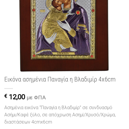
Εικόνα ασημένια Παναγία η Βλαδιμίρ 4x6cm
€
12,00
με ΦΠΑ
Ασημένια εικόνα “Παναγία η Βλαδιμίρ” σε συνδυασμό
Ασήμι/Καφέ ξύλο, σε απόχρωση Ασημί/Χρυσό/Χρώμα,
διαστάσεων 4cmx6cm