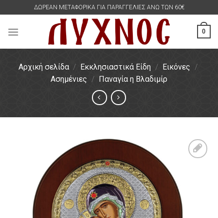
Skip
ΔΩΡΕΑΝ ΜΕΤΑΦΟΡΙΚΑ ΓΙΑ ΠΑΡΑΓΓΕΛΙΕΣ ΑΝΩ ΤΩΝ 60€
to
content
0
Αρχική σελίδα
/
Εκκλησιαστικά Είδη
/
Εικόνες
/
Ασημένιες
/
Παναγία η Βλαδιμίρ
Πρόσθήκη
στην
λίστα
επιθυμιών