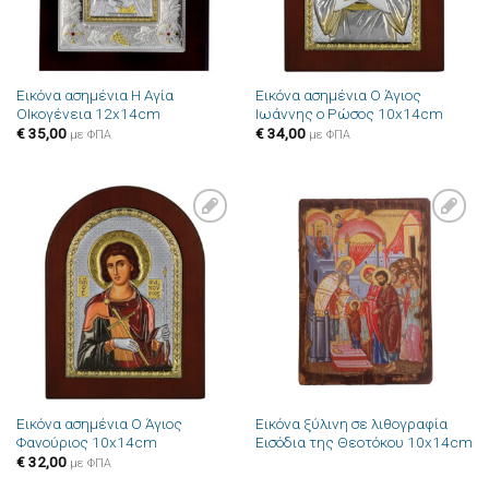
Εικόνα ασημένια Η Αγία
Εικόνα ασημένια Ο Άγιος
ΟΙκογένεια 12x14cm
Ιωάννης ο Ρώσος 10x14cm
€
35,00
€
34,00
με ΦΠΑ
με ΦΠΑ
Πρόσθήκη
Πρόσθήκη
στην λίστα
στην λίστα
επιθυμιών
επιθυμιών
Εικόνα ασημένια Ο Άγιος
Εικόνα ξύλινη σε λιθογραφία
Φανούριος 10x14cm
Εισόδια της Θεοτόκου 10x14cm
€
32,00
με ΦΠΑ