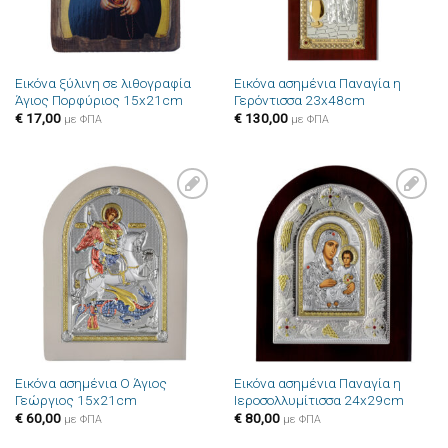
Εικόνα ξύλινη σε λιθογραφία
Εικόνα ασημένια Παναγία η
Άγιος Πορφύριος 15x21cm
Γερόντισσα 23x48cm
€
17,00
€
130,00
με ΦΠΑ
με ΦΠΑ
Πρόσθήκη
Πρόσθήκη
στην λίστα
στην λίστα
επιθυμιών
επιθυμιών
Εικόνα ασημένια Ο Άγιος
Εικόνα ασημένια Παναγία η
Γεώργιος 15x21cm
Ιεροσολλυμίτισσα 24x29cm
€
60,00
€
80,00
με ΦΠΑ
με ΦΠΑ