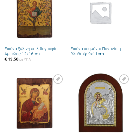
στην λίστα
στην λίστα
επιθυμιών
επιθυμιών
Εικόνα ξύλινη σε λιθογραφία
Εικόνα ασημένια Παναγία η
Άμπελος 12x16cm
Βλαδιμίρ 9x11cm
€
13,50
με ΦΠΑ
Πρόσθήκη
Πρόσθήκη
στην λίστα
στην λίστα
επιθυμιών
επιθυμιών