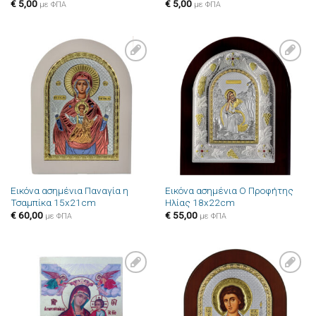
€
5,00
€
5,00
με ΦΠΑ
με ΦΠΑ
Πρόσθήκη
Πρόσθήκη
στην λίστα
στην λίστα
επιθυμιών
επιθυμιών
Εικόνα ασημένια Παναγία η
Εικόνα ασημένια Ο Προφήτης
Τσαμπίκα 15x21cm
Ηλίας 18x22cm
€
60,00
€
55,00
με ΦΠΑ
με ΦΠΑ
Πρόσθήκη
Πρόσθήκη
στην λίστα
στην λίστα
επιθυμιών
επιθυμιών