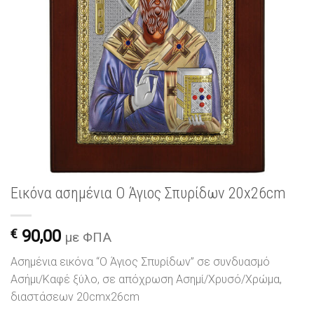
Εικόνα ασημένια Ο Άγιος Σπυρίδων 20x26cm
€
90,00
με ΦΠΑ
Ασημένια εικόνα “Ο Άγιος Σπυρίδων” σε συνδυασμό
Ασήμι/Καφέ ξύλο, σε απόχρωση Ασημί/Χρυσό/Χρώμα,
διαστάσεων 20cmx26cm