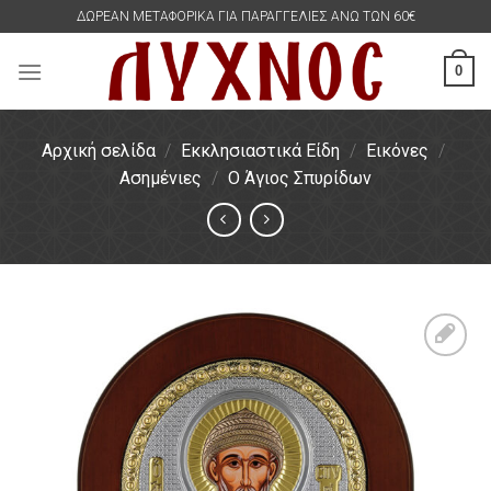
Skip
ΔΩΡΕΑΝ ΜΕΤΑΦΟΡΙΚΑ ΓΙΑ ΠΑΡΑΓΓΕΛΙΕΣ ΑΝΩ ΤΩΝ 60€
to
content
0
Αρχική σελίδα
/
Εκκλησιαστικά Είδη
/
Εικόνες
/
Ασημένιες
/
Ο Άγιος Σπυρίδων
Πρόσθήκη
στην
λίστα
επιθυμιών