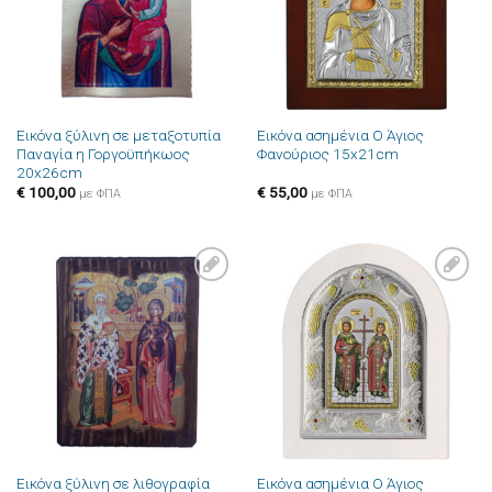
Εικόνα ξύλινη σε μεταξοτυπία
Εικόνα ασημένια Ο Άγιος
Παναγία η Γοργοϋπήκωος
Φανούριος 15x21cm
20x26cm
€
100,00
€
55,00
με ΦΠΑ
με ΦΠΑ
Πρόσθήκη
Πρόσθήκη
στην λίστα
στην λίστα
επιθυμιών
επιθυμιών
Εικόνα ξύλινη σε λιθογραφία
Εικόνα ασημένια Ο Άγιος