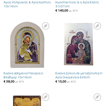
Άγιος Κυπριανός & Αγία Ιουστίνη
Κωνσταντίνος & η Αγία Ελένη
10x14cm
31x37cm
€
140,00
με ΦΠΑ
Πρόσθήκη
Πρόσθήκη
στην λίστα
στην λίστα
επιθυμιών
επιθυμιών
Εικόνα ασημένια Παναγία η
Εικόνα ξύλινη σε μεταξοτυπία Η
Βλαδιμίρ 10x14cm
Αγία Οικογένεια 6x9cm
€
38,00
€
15,00
με ΦΠΑ
με ΦΠΑ
Πρόσθήκη
Πρόσθήκη