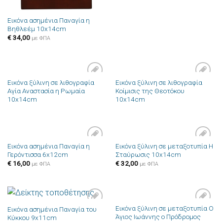
Εικόνα ασημένια Παναγία η
Βηθλεέμ 10x14cm
€
34,00
με ΦΠΑ
Εικόνα ξύλινη σε λιθογραφία
Εικόνα ξύλινη σε λιθογραφία
Πρόσθήκη
Πρόσθήκη
Αγία Αναστασία η Ρωμαία
Κοίμισις της Θεοτόκου
στην λίστα
στην λίστα
10x14cm
10x14cm
επιθυμιών
επιθυμιών
Εικόνα ασημένια Παναγία η
Εικόνα ξύλινη σε μεταξοτυπία Η
Πρόσθήκη
Πρόσθήκη
Γερόντισσα 6x12cm
Σταύρωσις 10x14cm
στην λίστα
στην λίστα
επιθυμιών
επιθυμιών
€
16,00
€
32,00
με ΦΠΑ
με ΦΠΑ
Εικόνα ξύλινη σε μεταξοτυπία Ο
Εικόνα ασημένια Παναγία του
Πρόσθήκη
Πρόσθήκη
Άγιος Ιωάννης ο Πρόδρομος
Κύκκου 9x11cm
στην λίστα
στην λίστα