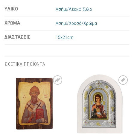
ΥΛΙΚΟ
Ασήμι/Λευκό ξύλο
ΧΡΩΜΑ
Ασημί/Χρυσό/Χρώμα
ΔΙΑΣΤΑΣΕΙΣ
15x21cm
ΣΧΕΤΙΚΑ ΠΡΟΪΟΝΤΑ
Πρόσθήκη
Πρόσθήκη
στην λίστα
στην λίστα
επιθυμιών
επιθυμιών