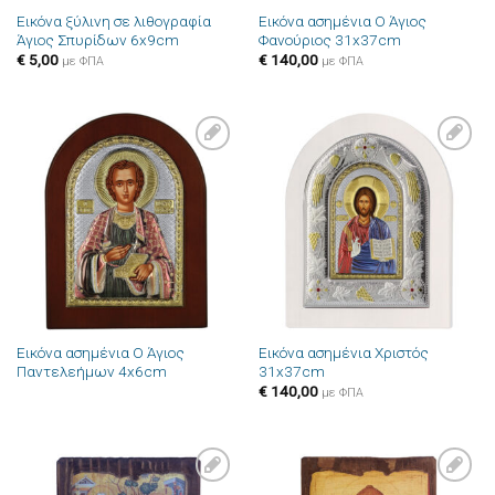
Εικόνα ξύλινη σε λιθογραφία
Εικόνα ασημένια Ο Άγιος
Άγιος Σπυρίδων 6x9cm
Φανούριος 31x37cm
€
5,00
€
140,00
με ΦΠΑ
με ΦΠΑ
Πρόσθήκη
Πρόσθήκη
στην λίστα
στην λίστα
επιθυμιών
επιθυμιών
Εικόνα ασημένια Ο Άγιος
Εικόνα ασημένια Χριστός
Παντελεήμων 4x6cm
31x37cm
€
140,00
με ΦΠΑ