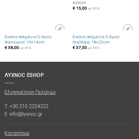
6x9cm
επιθυμιών
επιθυμιών
€
15,00
με ΦΠΑ
Εικόνα ασημένια Ο Άγιος
Εικόνα ασημένια Ο Άγιος
Πρόσθήκη
Πρόσθήκη
Φανούριος 10x14cm
Νικόλαος 18x22cm
στην λίστα
στην λίστα
επιθυμιών
επιθυμιών
€
38,00
€
37,50
με ΦΠΑ
με ΦΠΑ
ΛΥΧΝΟC ESHOP
Εξυπηρέτηση Πελατών
T: +30 210 2224222
E: info@lyxnoc.gr
Κατάστημα