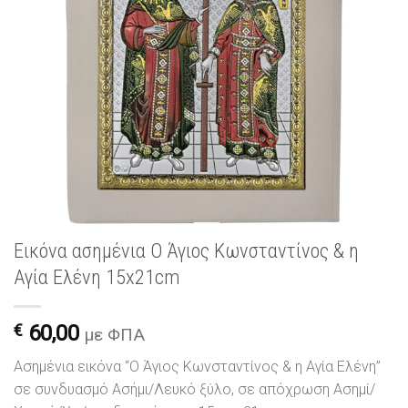
Εικόνα ασημένια Ο Άγιος Κωνσταντίνος & η
Αγία Ελένη 15x21cm
€
60,00
με ΦΠΑ
Ασημένια εικόνα “Ο Άγιος Κωνσταντίνος & η Αγία Ελένη”
σε συνδυασμό Ασήμι/Λευκό ξύλο, σε απόχρωση Ασημί/