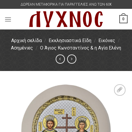
Skip
ΔΩΡΕΑΝ ΜΕΤΑΦΟΡΙΚΑ ΓΙΑ ΠΑΡΑΓΓΕΛΙΕΣ ΑΝΩ ΤΩΝ 60€
to
content
0
Αρχική σελίδα
/
Εκκλησιαστικά Είδη
/
Εικόνες
/
Ασημένιες
/
Ο Άγιος Κωνσταντίνος & η Αγία Ελένη
Πρόσθήκη
στην
λίστα
επιθυμιών