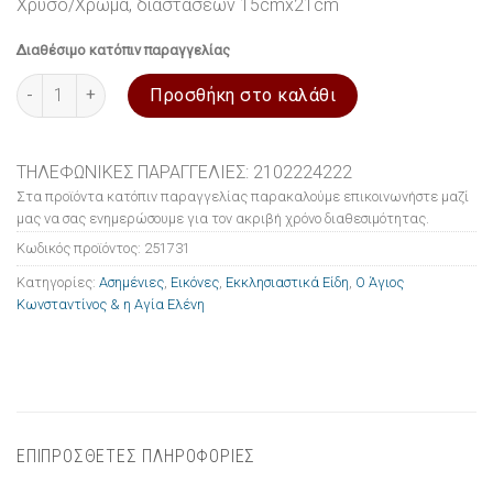
Χρυσό/Χρώμα, διαστάσεων 15cmx21cm
Διαθέσιμο κατόπιν παραγγελίας
Εικόνα ασημένια Ο Άγιος Κωνσταντίνος & η Αγία Ελένη 15x21c
Προσθήκη στο καλάθι
ΤΗΛΕΦΩΝΙΚΕΣ ΠΑΡΑΓΓΕΛΙΕΣ: 2102224222
Στα προϊόντα κατόπιν παραγγελίας παρακαλούμε επικοινωνήστε μαζί
μας να σας ενημερώσουμε για τον ακριβή χρόνο διαθεσιμότητας.
Κωδικός προϊόντος:
251731
Κατηγορίες:
Ασημένιες
,
Εικόνες
,
Εκκλησιαστικά Είδη
,
Ο Άγιος
Κωνσταντίνος & η Αγία Ελένη
ΕΠΙΠΡΟΣΘΕΤΕΣ ΠΛΗΡΟΦΟΡΙΕΣ