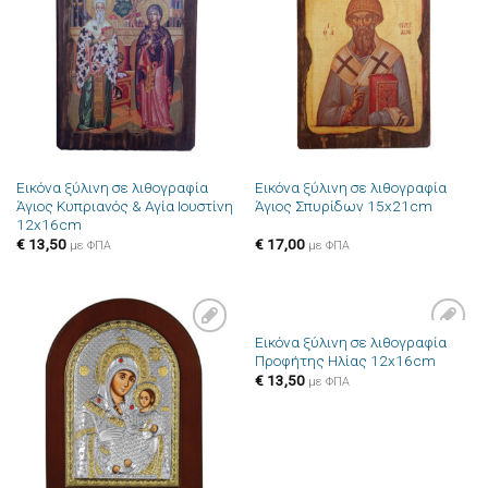
Πρόσθήκη
Πρόσθήκη
στην λίστα
στην λίστα
επιθυμιών
επιθυμιών
Εικόνα ξύλινη σε λιθογραφία
Εικόνα ξύλινη σε λιθογραφία
Άγιος Κυπριανός & Αγία Ιουστίνη
Άγιος Σπυρίδων 15x21cm
12x16cm
€
13,50
€
17,00
με ΦΠΑ
με ΦΠΑ
Εικόνα ξύλινη σε λιθογραφία
Πρόσθήκη
Πρόσθήκη
Προφήτης Ηλίας 12x16cm
στην λίστα
στην λίστα
επιθυμιών
επιθυμιών
€
13,50
με ΦΠΑ