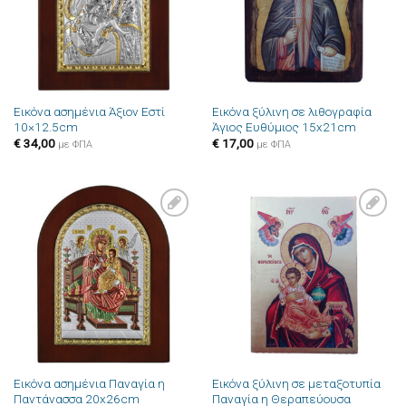
Εικόνα ασημένια Άξιον Εστί
Εικόνα ξύλινη σε λιθογραφία
10×12.5cm
Άγιος Ευθύμιος 15x21cm
€
34,00
€
17,00
με ΦΠΑ
με ΦΠΑ
Πρόσθήκη
Πρόσθήκη
στην λίστα
στην λίστα
επιθυμιών
επιθυμιών
Εικόνα ασημένια Παναγία η
Εικόνα ξύλινη σε μεταξοτυπία
Παντάνασσα 20x26cm
Παναγία η Θεραπεύουσα