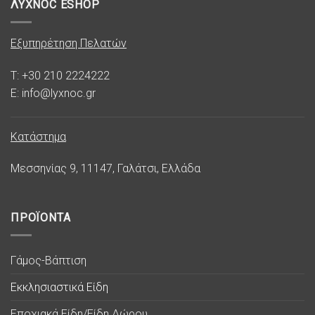
ΛΥΧΝΟC ESHOP
Εξυπηρέτηση Πελατών
T: +30 210 2224222
E: info@lyxnoc.gr
Κατάστημα
Μεσσηνίας 9, 11147, Γαλάτσι, Ελλάδα
ΠΡΟΪΟΝΤΑ
Γάμος-Βάπτιση
Εκκλησιαστικά Είδη
Εποχιακά Είδη/Είδη Δώρου