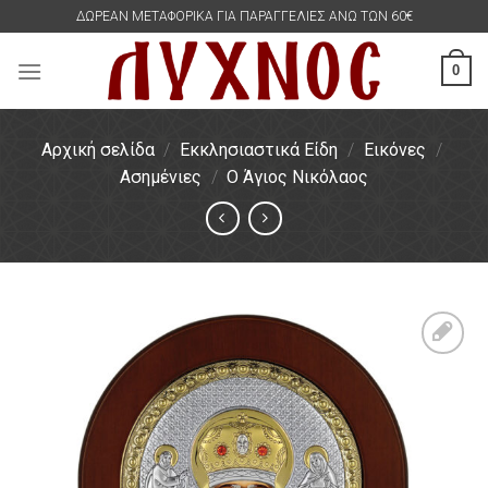
Skip
ΔΩΡΕΑΝ ΜΕΤΑΦΟΡΙΚΑ ΓΙΑ ΠΑΡΑΓΓΕΛΙΕΣ ΑΝΩ ΤΩΝ 60€
to
content
0
Αρχική σελίδα
/
Εκκλησιαστικά Είδη
/
Εικόνες
/
Ασημένιες
/
Ο Άγιος Νικόλαος
Πρόσθήκη
στην
λίστα
επιθυμιών