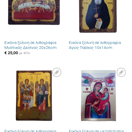
επιθυμιών
επιθυμιών
Εικόνα ξύλινη σε λιθογραφία
Εικόνα ξύλινη σε λιθογραφία
Μυστικός Δείπνος 20x26cm
Άγιος Παΐσιος 10x14cm
€
25,00
με ΦΠΑ
Πρόσθήκη
Πρόσθήκη
στην λίστα
στην λίστα
επιθυμιών
επιθυμιών
Εικόνα ξύλινη σε λιθογραφία
Εικόνα ξύλινη σε μεταξοτυπία