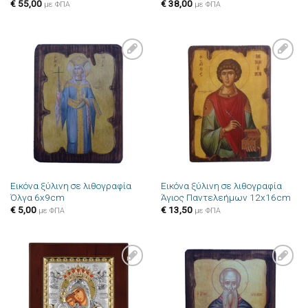
€
55,00
€
38,00
με ΦΠΑ
με ΦΠΑ
Πρόσθήκη
Πρόσθήκη
στην λίστα
στην λίστα
επιθυμιών
επιθυμιών
Εικόνα ξύλινη σε λιθογραφία
Εικόνα ξύλινη σε λιθογραφία
Όλγα 6x9cm
Άγιος Παντελεήμων 12x16cm
€
5,00
€
13,50
με ΦΠΑ
με ΦΠΑ
Πρόσθήκη
Πρόσθήκη
στην λίστα
στην λίστα
επιθυμιών
επιθυμιών