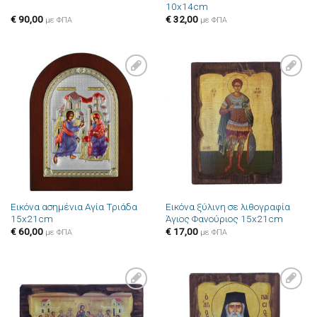
10x14cm
€
90,00
€
32,00
με ΦΠΑ
με ΦΠΑ
Πρόσθήκη
Πρόσθήκη
στην λίστα
στην λίστα
επιθυμιών
επιθυμιών
Εικόνα ασημένια Αγία Τριάδα
Εικόνα ξύλινη σε λιθογραφία
15x21cm
Άγιος Φανούριος 15x21cm
€
60,00
€
17,00
με ΦΠΑ
με ΦΠΑ
Πρόσθήκη
Πρόσθήκη
στην λίστα
στην λίστα