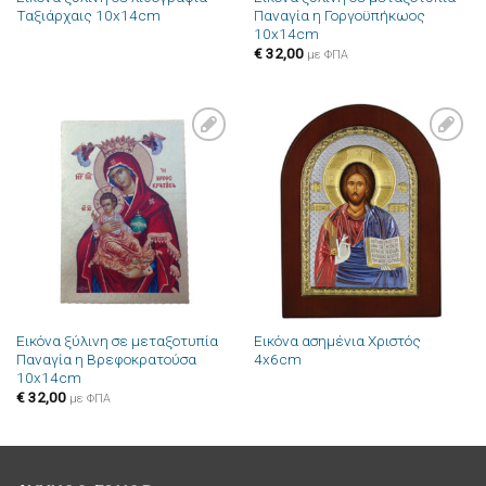
Ταξιάρχαις 10x14cm
Παναγία η Γοργοϋπήκωος
10x14cm
€
32,00
με ΦΠΑ
Πρόσθήκη
Πρόσθήκη
στην λίστα
στην λίστα
επιθυμιών
επιθυμιών
Εικόνα ξύλινη σε μεταξοτυπία
Εικόνα ασημένια Χριστός
Παναγία η Βρεφοκρατούσα
4x6cm
10x14cm
€
32,00
με ΦΠΑ