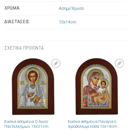
ΧΡΩΜΑ
Ασημί/Χρυσό
ΔΙΑΣΤΑΣΕΙΣ
10x14cm
ΣΧΕΤΙΚΑ ΠΡΟΪΟΝΤΑ
Πρόσθήκη
Πρόσθήκη
στην λίστα
στην λίστα
επιθυμιών
επιθυμιών
Εικόνα ασημένια Ο Άγιος
Εικόνα ασημένια Παναγία η
Παντελεήμων 15x21cm
Ιεροσολλυμίτισσα 10x14cm