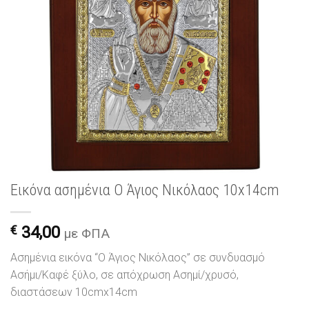
Εικόνα ασημένια Ο Άγιος Νικόλαος 10x14cm
€
34,00
με ΦΠΑ
Ασημένια εικόνα “Ο Άγιος Νικόλαος” σε συνδυασμό
Ασήμι/Καφέ ξύλο, σε απόχρωση Ασημί/χρυσό,
διαστάσεων 10cmx14cm