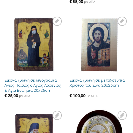
€
38,00
με ΦΠΑ
Πρόσθήκη
Πρόσθήκη
στην λίστα
στην λίστα
επιθυμιών
επιθυμιών
Εικόνα ξύλινη σε λιθογραφία
Εικόνα ξύλινη σε μεταξοτυπία
Άγιος Παΐσιος ο Άγιος Αρσένιος
Χριστός του Σινά 20x26cm
& Αγία Ευφημία 20x26cm
€
25,00
€
100,00
με ΦΠΑ
με ΦΠΑ
Πρόσθήκη
Πρόσθήκη
στην λίστα
στην λίστα
επιθυμιών
επιθυμιών