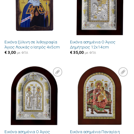
Εικόνα ξύλινη σε λιθογραφία
Εικόνα ασημένια Ο Άγιος
Άγιος Λουκάς ο Ιατρός 4x5cm
Δημήτριος 12x14cm
€
3,00
€
35,00
με ΦΠΑ
με ΦΠΑ
Πρόσθήκη
Πρόσθήκη
στην λίστα
στην λίστα
επιθυμιών
επιθυμιών
Εικόνα ασημένια Ο Άγιος
Εικόνα ασημένια Παναγία η