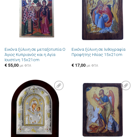
στην λίστα
στην λίστα
επιθυμιών
επιθυμιών
Εικόνα ξύλινη σε μεταξοτυπία Ο
Εικόνα ξύλινη σε λιθογραφία
Άγιος Κυπριανός και η Αγία
Προφήτης Ηλίας 15x21cm
Ιουστίνη 15x21cm
€
55,00
€
17,00
με ΦΠΑ
με ΦΠΑ
Πρόσθήκη
Πρόσθήκη
στην λίστα
στην λίστα
επιθυμιών
επιθυμιών