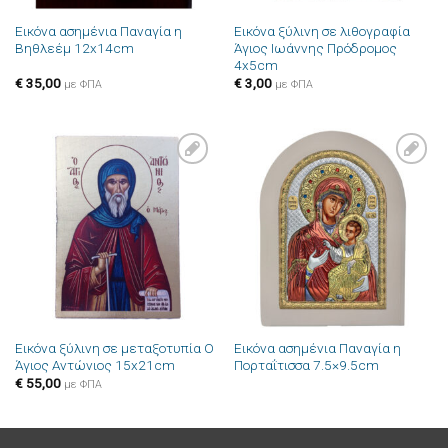
Εικόνα ασημένια Παναγία η
Εικόνα ξύλινη σε λιθογραφία
Βηθλεέμ 12x14cm
Άγιος Ιωάννης Πρόδρομος
4x5cm
€
35,00
€
3,00
με ΦΠΑ
με ΦΠΑ
Πρόσθήκη
Πρόσθήκη
στην λίστα
στην λίστα
επιθυμιών
επιθυμιών
Εικόνα ξύλινη σε μεταξοτυπία Ο
Εικόνα ασημένια Παναγία η
Άγιος Αντώνιος 15x21cm
Πορταΐτισσα 7.5×9.5cm
€
55,00
με ΦΠΑ