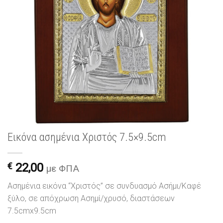
Εικόνα ασημένια Χριστός 7.5×9.5cm
€
22,00
με ΦΠΑ
Ασημένια εικόνα “Χριστός” σε συνδυασμό Ασήμι/Καφέ
ξύλο, σε απόχρωση Ασημί/χρυσό, διαστάσεων
7.5cmx9.5cm