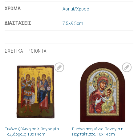
ΧΡΩΜΑ
Ασημί/Χρυσό
ΔΙΑΣΤΑΣΕΙΣ
7.5×9.5cm
ΣΧΕΤΙΚΑ ΠΡΟΪΟΝΤΑ
Πρόσθήκη
Πρόσθήκη
στην λίστα
στην λίστα
επιθυμιών
επιθυμιών
Εικόνα ξύλινη σε λιθογραφία
Εικόνα ασημένια Παναγία η
Ταξιάρχαις 10x14cm
Πορταΐτισσα 10x14cm