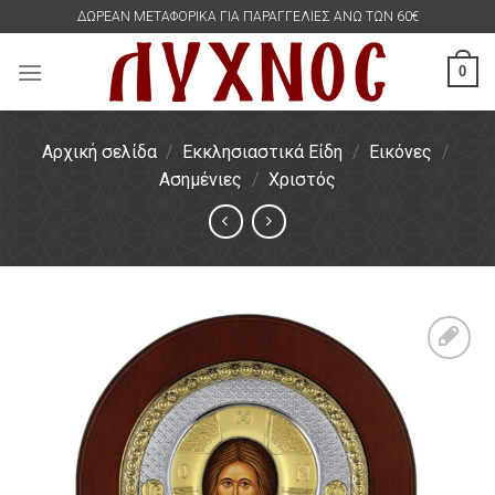
Skip
ΔΩΡΕΑΝ ΜΕΤΑΦΟΡΙΚΑ ΓΙΑ ΠΑΡΑΓΓΕΛΙΕΣ ΑΝΩ ΤΩΝ 60€
to
content
0
Αρχική σελίδα
/
Εκκλησιαστικά Είδη
/
Εικόνες
/
Ασημένιες
/
Χριστός
Πρόσθήκη
στην
λίστα
επιθυμιών