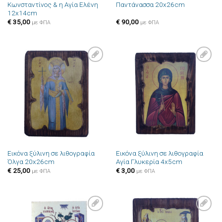
Κωνσταντίνος & η Αγία Ελένη
Παντάνασσα 20x26cm
12x14cm
€
35,00
€
90,00
με ΦΠΑ
με ΦΠΑ
Πρόσθήκη
Πρόσθήκη
στην λίστα
στην λίστα
επιθυμιών
επιθυμιών
Εικόνα ξύλινη σε λιθογραφία
Εικόνα ξύλινη σε λιθογραφία
Όλγα 20x26cm
Αγία Γλυκερία 4x5cm
€
25,00
€
3,00
με ΦΠΑ
με ΦΠΑ
Πρόσθήκη
Πρόσθήκη