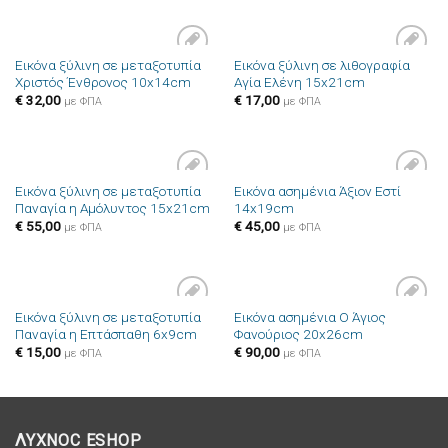
Εικόνα ξύλινη σε μεταξοτυπία
Εικόνα ξύλινη σε λιθογραφία
Πρόσθήκη
Πρόσθήκη
Χριστός Ένθρονος 10x14cm
Αγία Ελένη 15x21cm
στην λίστα
στην λίστα
επιθυμιών
επιθυμιών
€
32,00
€
17,00
με ΦΠΑ
με ΦΠΑ
Εικόνα ξύλινη σε μεταξοτυπία
Εικόνα ασημένια Άξιον Εστί
Πρόσθήκη
Πρόσθήκη
Παναγία η Αμόλυντος 15x21cm
14x19cm
στην λίστα
στην λίστα
επιθυμιών
επιθυμιών
€
55,00
€
45,00
με ΦΠΑ
με ΦΠΑ
Εικόνα ξύλινη σε μεταξοτυπία
Εικόνα ασημένια Ο Άγιος
Πρόσθήκη
Πρόσθήκη
Παναγία η Επτάσπαθη 6x9cm
Φανούριος 20x26cm
στην λίστα
στην λίστα
επιθυμιών
επιθυμιών
€
15,00
€
90,00
με ΦΠΑ
με ΦΠΑ
ΛΥΧΝΟC ESHOP