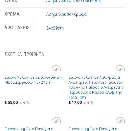
ΥΛΙΚΟ
Ασήμι/Λευκό ξύλο (Meteora)
ΧΡΩΜΑ
Ασημί/Χρυσό/Χρώμα
ΔΙΑΣΤΑΣΕΙΣ
24x29cm
ΣΧΕΤΙΚΑ ΠΡΟΪΟΝΤΑ
Εικόνα ξύλινη σε μεταξοτυπία Η
Εικόνα ξύλινη σε λιθογραφία
Πρόσθήκη
Πρόσθήκη
Μεταμόρφωσις 15x21cm
Άγιοι τρεις Γέροντες Ιάκωβος
στην λίστα
στην λίστα
Τσαλίκης Παΐσιος ο Αγιορείτης
επιθυμιών
επιθυμιών
Πορφύριος ο Καυσοκαλυβίτης
15x21cm
€
55,00
€
17,00
με ΦΠΑ
με ΦΠΑ
Εικόνα ασημένια Παναγία η
Εικόνα ασημένια Παναγία η
Πρόσθήκη
Πρόσθήκη