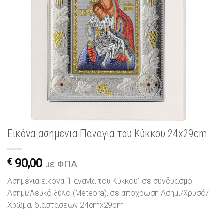
Εικόνα ασημένια Παναγία του Κύκκου 24x29cm
€
90,00
με ΦΠΑ
Ασημένια εικόνα “Παναγία του Κύκκου” σε συνδυασμό
Ασήμι/Λευκό ξύλο (Meteora), σε απόχρωση Ασημί/Χρυσό/
Χρώμα, διαστάσεων 24cmx29cm