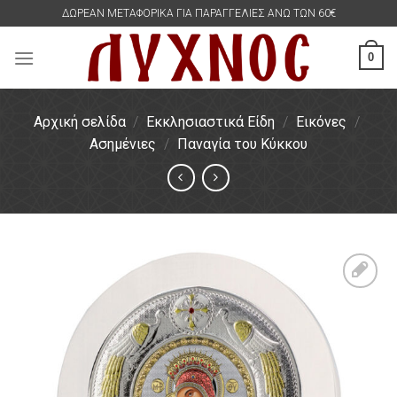
Skip
ΔΩΡΕΑΝ ΜΕΤΑΦΟΡΙΚΑ ΓΙΑ ΠΑΡΑΓΓΕΛΙΕΣ ΑΝΩ ΤΩΝ 60€
to
content
0
Αρχική σελίδα
/
Εκκλησιαστικά Είδη
/
Εικόνες
/
Ασημένιες
/
Παναγία του Κύκκου
Πρόσθήκη
στην
λίστα
επιθυμιών