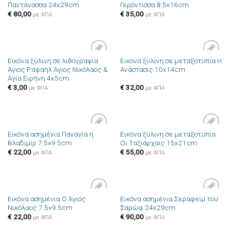
Παντάνασσα 24x29cm
Γερόντισσα 8.5x16cm
στην λίστα
στην λίστα
επιθυμιών
επιθυμιών
€
80,00
€
35,00
με ΦΠΑ
με ΦΠΑ
Εικόνα ξύλινη σε λιθογραφία
Εικόνα ξύλινη σε μεταξοτυπία Η
Πρόσθήκη
Πρόσθήκη
Άγιος Ραφαήλ Άγιος Νικόλαος &
Ανάστασις 10x14cm
στην λίστα
στην λίστα
Αγία Ειρήνη 4x5cm
επιθυμιών
επιθυμιών
€
3,00
€
32,00
με ΦΠΑ
με ΦΠΑ
Εικόνα ασημένια Παναγία η
Εικόνα ξύλινη σε μεταξοτυπία
Πρόσθήκη
Πρόσθήκη
Βλαδιμίρ 7.5×9.5cm
Οι Ταξιάρχαις 15x21cm
στην λίστα
στην λίστα
επιθυμιών
επιθυμιών
€
22,00
€
55,00
με ΦΠΑ
με ΦΠΑ
Εικόνα ασημένια Ο Άγιος
Εικόνα ασημένια Σεραφείμ του
Πρόσθήκη
Πρόσθήκη
Νικόλαος 7.5×9.5cm
Σαρώφ 24x29cm
στην λίστα
στην λίστα
επιθυμιών
επιθυμιών
€
22,00
€
90,00
με ΦΠΑ
με ΦΠΑ