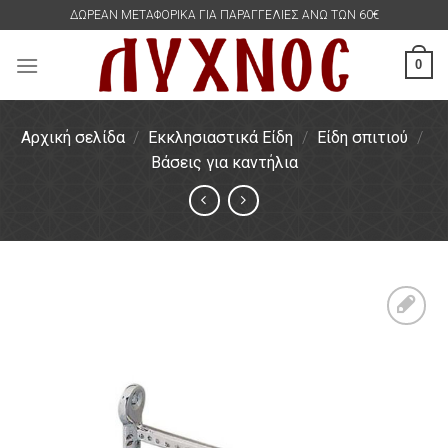
Skip
ΔΩΡΕΑΝ ΜΕΤΑΦΟΡΙΚΑ ΓΙΑ ΠΑΡΑΓΓΕΛΙΕΣ ΑΝΩ ΤΩΝ 60€
to
content
0
Αρχική σελίδα
/
Εκκλησιαστικά Είδη
/
Είδη σπιτιού
/
Βάσεις για καντήλια
Πρόσθήκη
στην
λίστα
επιθυμιών