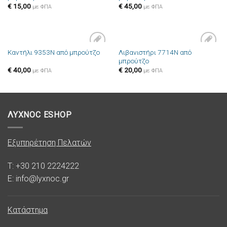
επιθυμιών
επιθυμιών
€
15,00
€
45,00
με ΦΠΑ
με ΦΠΑ
Λιβανιστήρι 7714N από
Καντήλι 9353N από μπρούτζο
Πρόσθήκη
Πρόσθήκη
μπρούτζο
στην λίστα
στην λίστα
επιθυμιών
επιθυμιών
€
40,00
€
20,00
με ΦΠΑ
με ΦΠΑ
ΛΥΧΝΟC ESHOP
Εξυπηρέτηση Πελατών
T: +30 210 2224222
E: info@lyxnoc.gr
Κατάστημα