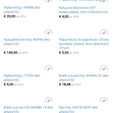
Λιβανιστήρι 9584B από
Κολώνια Μενούνος 60⁰
Πρόσθήκη
Πρόσθήκη
μπρούτζο
συσκευασίας 200 ml Βυζαντινό
στην λίστα
στην λίστα
επιθυμιών
επιθυμιών
€
20,00
€
4,00
με ΦΠΑ
με ΦΠΑ
Κρεμαστό καντήλι 9699N από
Νάμα Θείας Ευχαριστίας (Οίνος
Πρόσθήκη
Πρόσθήκη
μπρούτζο
ερυθρός γλυκός άνευ βανίλιας)
στην λίστα
στην λίστα
375ml
επιθυμιών
επιθυμιών
€
140,00
€
5,50
με ΦΠΑ
με ΦΠΑ
Λιβανιστήρι 7702N από
Βάση για καντήλι 8446N-25 από
Πρόσθήκη
Πρόσθήκη
μπρούτζο
μπρούτζο
στην λίστα
στην λίστα
επιθυμιών
επιθυμιών
€
9,00
€
18,48
με ΦΠΑ
με ΦΠΑ
Βάση για καντήλι 8448B-14 από
Καντήλι 4301B MOP από
Πρόσθήκη
Πρόσθήκη
μπρούτζο
μπρούτζο
στην λίστα
στην λίστα