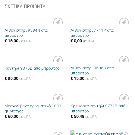
ΣΧΕΤΙΚΑ ΠΡΟΪΟΝΤΑ
Λιβανιστήρι 9584N από
Λιβανιστήρι 7741P από
Πρόσθήκη
Πρόσθήκη
μπρούτζο
μπρούτζο
στην λίστα
στην λίστα
επιθυμιών
επιθυμιών
€
18,00
€
0,00
με ΦΠΑ
με ΦΠΑ
Λιβανιστήρι 9586B από
Καντήλι 9375B από μπρούτζο
Πρόσθήκη
Πρόσθήκη
μπρούτζο
στην λίστα
στην λίστα
επιθυμιών
επιθυμιών
€
35,00
€
15,00
με ΦΠΑ
με ΦΠΑ
Μοσχολίβανο αρωματικό 1000
Κρεμαστό καντήλι 9771B από
Πρόσθήκη
Πρόσθήκη
gr Μόσχος
μπρούτζο
στην λίστα
στην λίστα
επιθυμιών
επιθυμιών
€
60,00
€
50,48
με ΦΠΑ
με ΦΠΑ