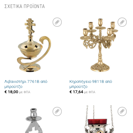
ΣΧΕΤΙΚΑ ΠΡΟΪΟΝΤΑ
Πρόσθήκη
Πρόσθήκη
στην λίστα
στην λίστα
επιθυμιών
επιθυμιών
Λιβανιστήρι 7761B από
Κηροπήγειο 9811B από
μπρούτζο
μπρούτζο
€
18,00
€
17,64
με ΦΠΑ
με ΦΠΑ
Πρόσθήκη
Πρόσθήκη
στην λίστα
στην λίστα
επιθυμιών
επιθυμιών