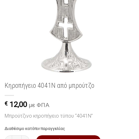
Κηροπήγειο 4041N από μπρούτζο
€
12,00
με ΦΠΑ
Μπρούτζινο κηροπήγειο τύπου “4041N”
Διαθέσιμο κατόπιν παραγγελίας
Κηροπήγειο 4041N από μπρούτζο ποσότητα