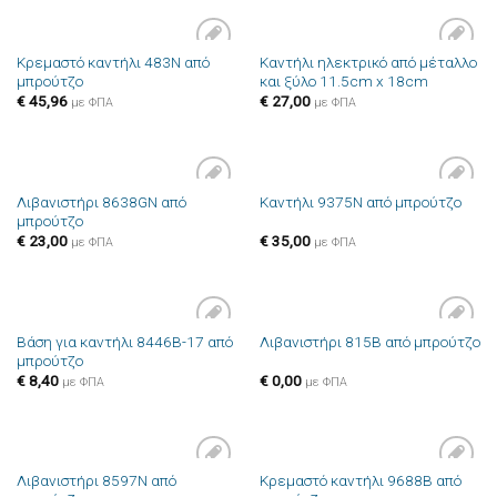
Κρεμαστό καντήλι 483N από
Καντήλι ηλεκτρικό από μέταλλο
Πρόσθήκη
Πρόσθήκη
μπρούτζο
και ξύλο 11.5cm x 18cm
στην λίστα
στην λίστα
επιθυμιών
επιθυμιών
€
45,96
€
27,00
με ΦΠΑ
με ΦΠΑ
Λιβανιστήρι 8638GN από
Καντήλι 9375N από μπρούτζο
Πρόσθήκη
Πρόσθήκη
μπρούτζο
στην λίστα
στην λίστα
επιθυμιών
επιθυμιών
€
23,00
€
35,00
με ΦΠΑ
με ΦΠΑ
Βάση για καντήλι 8446B-17 από
Λιβανιστήρι 815B από μπρούτζο
Πρόσθήκη
Πρόσθήκη
μπρούτζο
στην λίστα
στην λίστα
επιθυμιών
επιθυμιών
€
8,40
€
0,00
με ΦΠΑ
με ΦΠΑ
Λιβανιστήρι 8597N από
Κρεμαστό καντήλι 9688B από
Πρόσθήκη
Πρόσθήκη