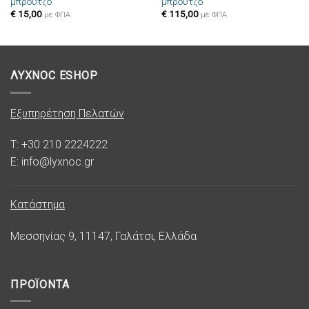
μπρούτζο
μπρούτζο
στην λίστα
στην λίστα
επιθυμιών
επιθυμιών
€
15,00
€
115,00
με ΦΠΑ
με ΦΠΑ
ΛΥΧΝΟC ESHOP
Εξυπηρέτηση Πελατών
T: +30 210 2224222
E: info@lyxnoc.gr
Κατάστημα
Μεσσηνίας 9, 11147, Γαλάτσι, Ελλάδα
ΠΡΟΪΟΝΤΑ