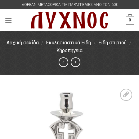
Skip
ΔΩΡΕΑΝ ΜΕΤΑΦΟΡΙΚΑ ΓΙΑ ΠΑΡΑΓΓΕΛΙΕΣ ΑΝΩ ΤΩΝ 60€
to
content
0
Αρχική σελίδα
/
Εκκλησιαστικά Είδη
/
Είδη σπιτιού
/
Κηροπήγεια
Πρόσθήκη
στην
λίστα
επιθυμιών