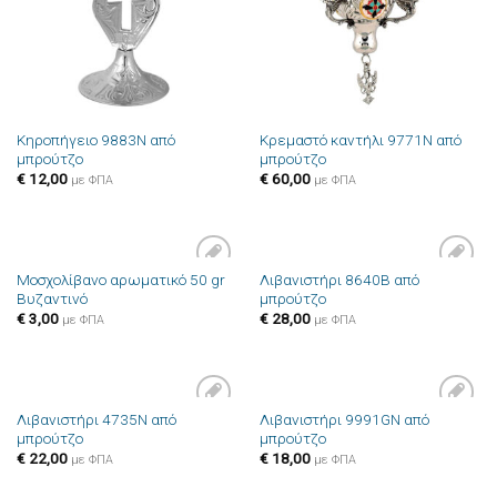
Κηροπήγειο 9883N από
Κρεμαστό καντήλι 9771N από
μπρούτζο
μπρούτζο
€
12,00
€
60,00
με ΦΠΑ
με ΦΠΑ
Μοσχολίβανο αρωματικό 50 gr
Λιβανιστήρι 8640B από
Πρόσθήκη
Πρόσθήκη
Βυζαντινό
μπρούτζο
στην λίστα
στην λίστα
επιθυμιών
επιθυμιών
€
3,00
€
28,00
με ΦΠΑ
με ΦΠΑ
Λιβανιστήρι 4735N από
Λιβανιστήρι 9991GN από
Πρόσθήκη
Πρόσθήκη
μπρούτζο
μπρούτζο
στην λίστα
στην λίστα
επιθυμιών
επιθυμιών
€
22,00
€
18,00
με ΦΠΑ
με ΦΠΑ