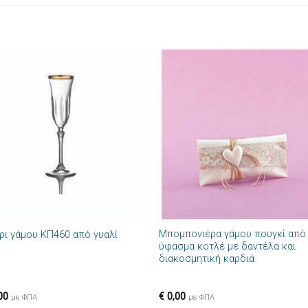
Πρόσθήκη
Πρόσθ
στην λίστα
στην λί
επιθυμιών
επιθυμ
+
Μπομπονιέρα γάμου πουγκί από
ρι γάμου ΚΠ460 από γυαλί
ύφασμα κοτλέ με δαντέλα και
διακοσμητική καρδιά
00
€
0,00
με ΦΠΑ
με ΦΠΑ