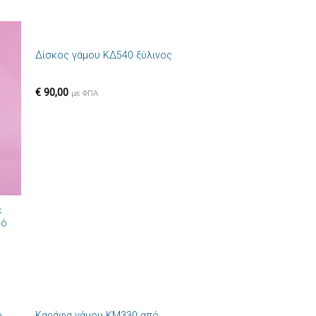
+
Δίσκος γάμου ΚΔ540 ξύλινος
ήκη
Πρόσθήκη
στα
στην λίστα
ιών
επιθυμιών
€
90,00
με ΦΠΑ
ε
κό
+
ο
Καράφα γάμου ΚΜ330 από