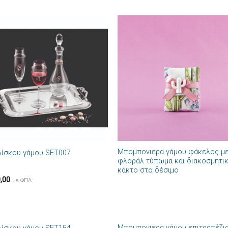
Πρόσθήκη
Πρόσθ
στην λίστα
στην λί
επιθυμιών
επιθυμ
+
Μπομπονιέρα γάμου φάκελος μ
Δίσκου γάμου SET007
φλοράλ τύπωμα και διακοσμητι
κάκτο στο δέσιμο
,00
με ΦΠΑ
+
Μπομπονιέρα γάμου επιτραπέζι