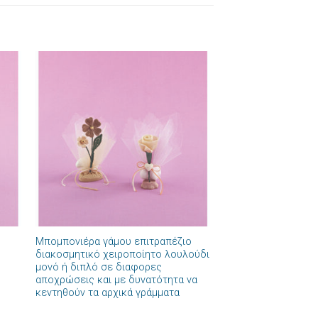
ήκη
Πρόσθήκη
στα
στην λίστα
ιών
επιθυμιών
+
Μπομπονιέρα γάμου επιτραπέζιο
διακοσμητικό χειροποίητο λουλούδι
μονό ή διπλό σε διαφορες
αποχρώσεις και με δυνατότητα να
κεντηθούν τα αρχικά γράμματα