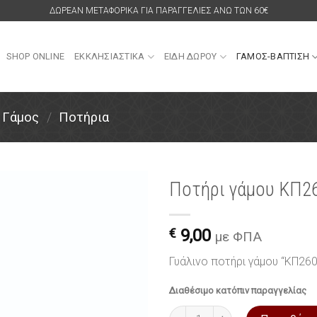
ΔΩΡΕΑΝ ΜΕΤΑΦΟΡΙΚΑ ΓΙΑ ΠΑΡΑΓΓΕΛΙΕΣ ΑΝΩ ΤΩΝ 60€
SHOP ONLINE
ΕΚΚΛΗΣΙΑΣΤΙΚΑ
ΕΙΔΗ ΔΩΡΟΥ
ΓΑΜΟΣ-ΒΑΠΤΙΣΗ
Γάμος
/
Ποτήρια
Ποτήρι γάμου ΚΠ26
Πρόσθήκη
στην
€
9,00
με ΦΠΑ
λίστα
επιθυμιών
Γυάλινο ποτήρι γάμου “ΚΠ260
Διαθέσιμο κατόπιν παραγγελίας
Ποτήρι γάμου ΚΠ260 από γυαλί