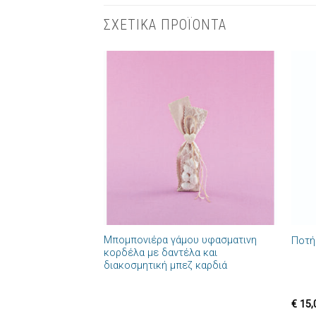
ΣΧΕΤΙΚΑ ΠΡΟΪΟΝΤΑ
Πρόσθήκη
στην λίστα
επιθυμιών
+
+
Μπομπονιέρα γάμου υφασματινη
Ποτή
κορδέλα με δαντέλα και
διακοσμητική μπεζ καρδιά
€
15,