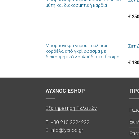
Σετ 
Πρόσθήκη
μύτη και διακοσμητική καρδιά
στην λίστα
επιθυμιών
€
250
+
+
Μπομπονιέρα γάμου τούλι και
Σετ 
Πρόσθήκη
κορδέλα από γκρί ύφασμα με
στην λίστα
διακοσμητικό λουλούδι στο δέσιμο
επιθυμιών
€
180
ΛΥΧΝΟC ESHOP
ΠΡ
Εξυπηρέτηση Πελατών
Γάμ
Εκκλ
T: +30 210 2224222
E: info@lyxnoc.gr
Επο