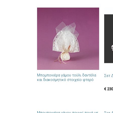
Πρόσθήκη
στην λίστα
επιθυμιών
+
+
Μπομπονιέρα γάμου τούλι δαντέλα
Σετ 
και διακοσμητικό στοιχείο φτερό
€
230
+
+
Μπομπονιέρα γάμου πουγκί πουά με