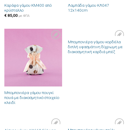
Καράφα γάμου ΚΜ400 από
Λαμπάδα γάμου ΚΛ047
κρύσταλλο
12x140cm
€
85,00
με ΦΠΑ
Μπομπονιέρα γάμου κορδέλα
Πρόσθήκη
Πρόσθήκη
διπλή υφασμάτινη δίχρωμη με
στην λίστα
στην λίστα
διακοσμητική καρδιά μπέζ
επιθυμιών
επιθυμιών
Μπομπονιέρα γάμου πουγκί
πουά με διακοσμητικό στοιχείο
κλειδί