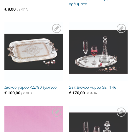
γράμματα
€
8,00
με ΦΠΑ
Πρόσθήκη
Πρόσθήκη
στην λίστα
στην λίστα
επιθυμιών
επιθυμιών
Δίσκος γάμου ΚΔ780 ξύλινος
Σετ Δίσκου γάμου SET146
€
100,00
€
170,00
με ΦΠΑ
με ΦΠΑ
Πρόσθήκη
Πρόσθήκη
στην λίστα
στην λίστα
επιθυμιών
επιθυμιών