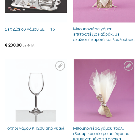
Μπομπονιέρα γάμου
Σετ Δίσκου γάμου SET116
επιτραπέζιο καδράκι με
σκαλιστή καρδιά και λουλουδάκι
€
230,00
με ΦΠΑ
Πρόσθήκη
Πρόσθήκη
στην λίστα
στην λίστα
επιθυμιών
επιθυμιών
Μπομπονιέρα γάμου τούλι
Ποτήρι γάμου ΚΠ200 από γυαλί
ιβουάρ και δέσιμο με ύφασμα
και κεντημένα τα αρχικά