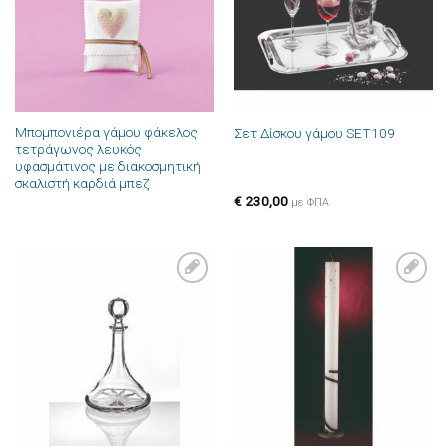
Μπομπονιέρα γάμου φάκελος
Σετ Δίσκου γάμου SET109
τετράγωνος λευκός
υφασμάτινος με διακοσμητική
σκαλιστή καρδιά μπεζ
€
230,00
με ΦΠΑ
Πρόσθήκη
Πρόσθήκη
στην λίστα
στην λίστα
επιθυμιών
επιθυμιών