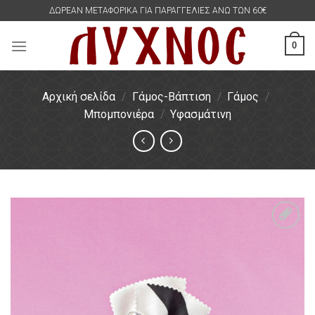
Skip
ΔΩΡΕΑΝ ΜΕΤΑΦΟΡΙΚΑ ΓΙΑ ΠΑΡΑΓΓΕΛΙΕΣ ΑΝΩ ΤΩΝ 60€
to
content
0
Αρχική σελίδα
/
Γάμος-Βάπτιση
/
Γάμος
/
Μπομπονιέρα
/
Υφασμάτινη
Πρόσθήκη
στην
λίστα
επιθυμιών