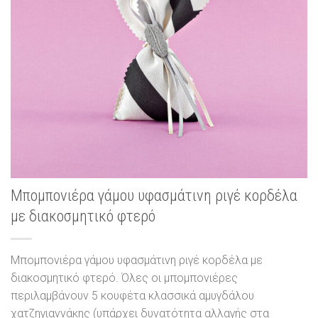
Μπομπονιέρα γάμου υφασμάτινη ριγέ κορδέλα
με διακοσμητικό φτερό
Μπομπονιέρα γάμου υφασμάτινη ριγέ κορδέλα με
διακοσμητικό φτερό. Όλες οι μπομπονιέρες
περιλαμβάνουν 5 κουφέτα κλασσικά αμυγδάλου
χατζηγιαννάκης (υπάρχει δυνατότητα αλλαγής στα