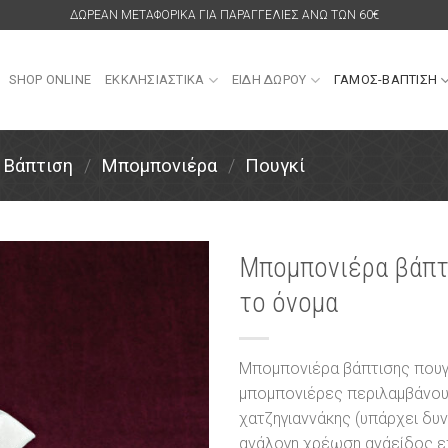
ΔΩΡΕΑΝ ΜΕΤΑΦΟΡΙΚΑ ΓΙΑ ΠΑΡΑΓΓΕΛΙΕΣ ΑΝΩ ΤΩΝ 60€
SHOP ONLINE
ΕΚΚΛΗΣΙΑΣΤΙΚΑ
ΕΙΔΗ ΔΩΡΟΥ
ΓΑΜΟΣ-ΒΑΠΤΙΣΗ
Βάπτιση
/
Μπομπονιέρα
/
Πουγκί
Μπομπονιέρα βάπτ
το όνομα
Πρόσθήκη
στην
λίστα
επιθυμιών
Μπομπονιέρα βάπτισης πουγκ
μπομπονιέρες περιλαμβάνου
χατζηγιαννάκης (υπάρχει δυ
ανάλογη χρέωση ανάείδος επ