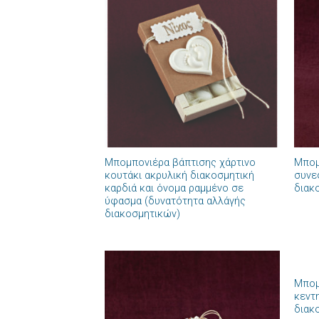
Πρόσθήκη
στην λίστα
επιθυμιών
+
+
Μπομπονιέρα βάπτισης χάρτινο
Μπομ
κουτάκι ακρυλική διακοσμητική
συνε
καρδιά και όνομα ραμμένο σε
διακ
ύφασμα (δυνατότητα αλλάγής
διακοσμητικών)
+
Μπομ
Πρόσθήκη
κεντ
στην λίστα
διακ
επιθυμιών