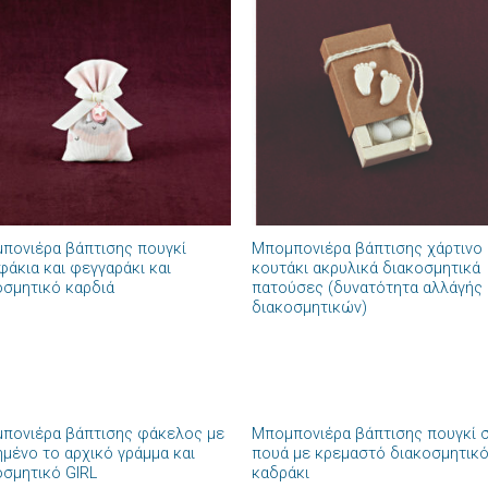
Πρόσθήκη
Πρόσθ
στην λίστα
στην λί
επιθυμιών
επιθυμ
+
πονιέρα βάπτισης πουγκί
Μπομπονιέρα βάπτισης χάρτινο
φάκια και φεγγαράκι και
κουτάκι ακρυλικά διακοσμητικά
οσμητικό καρδιά
πατούσες (δυνατότητα αλλάγής
διακοσμητικών)
+
πονιέρα βάπτισης φάκελος με
Μπομπονιέρα βάπτισης πουγκί σ
Πρόσθήκη
Πρόσθ
ημένο το αρχικό γράμμα και
πουά με κρεμαστό διακοσμητικ
στην λίστα
στην λί
οσμητικό GIRL
καδράκι
επιθυμιών
επιθυμ