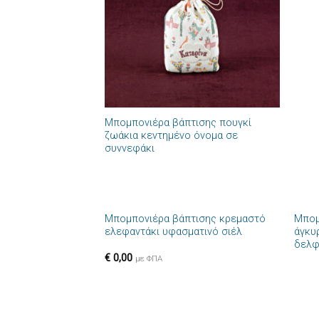
+
Μπομπονιέρα βάπτισης πουγκί
ζωάκια κεντημένο όνομα σε
συννεφάκι
+
+
Μπομπονιέρα βάπτισης κρεμαστό
Μπομ
Πρόσθήκη
ελεφαντάκι υφασματινό σιέλ
άγκυ
στην λίστα
δελφ
επιθυμιών
€
0,00
με ΦΠΑ
+
+