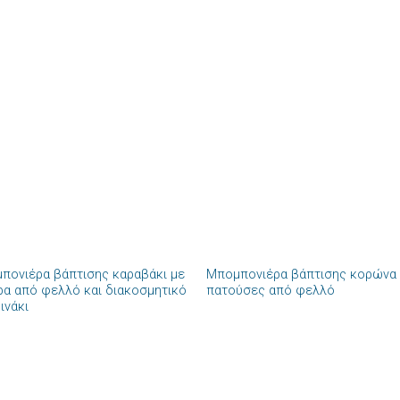
+
πονιέρα βάπτισης καραβάκι με
Μπομπονιέρα βάπτισης κορώνα
Πρόσθήκη
Πρόσθ
ρα από φελλό και διακοσμητικό
πατούσες από φελλό
στην λίστα
στην λί
ινάκι
επιθυμιών
επιθυμ
+