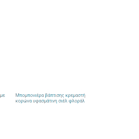
+
 με
Μπομπονιέρα βάπτισης κρεμαστή
ήκη
Πρόσθήκη
κορώνα υφασμάτινη σιέλ φλοράλ
στα
στην λίστα
ιών
επιθυμιών
+