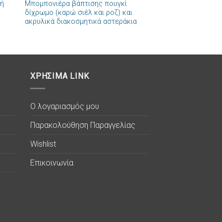
τή
Μπομπονιέρα βάπτισης πουγκί
ήκη
Πρόσθήκη
δίχρωμο (καρώ σιέλ και ροζ) και
στα
στην λίστα
ακρυλικά διακοσμητικά αστεράκια
ιών
επιθυμιών
ΧΡΗΣΙΜΑ LINK
Ο λογαριασμός μου
Παρακολούθηση Παραγγελίας
Wishlist
Επικοινωνία