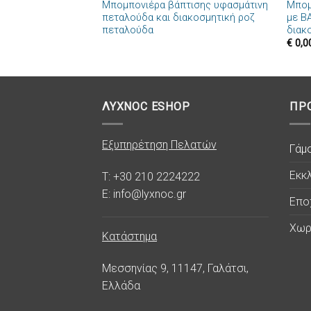
Μπομπονιέρα βάπτισης υφασμάτινη
Μπομ
Πρόσθήκη
πεταλούδα και διακοσμητική ροζ
με B
στην λίστα
πεταλούδα
διακ
επιθυμιών
€
0,0
ΛΥΧΝΟC ESHOP
ΠΡ
Εξυπηρέτηση Πελατών
Γάμ
Εκκλ
T: +30 210 2224222
E: info@lyxnoc.gr
Επο
Χωρ
Κατάστημα
Μεσσηνίας 9, 11147, Γαλάτσι,
Ελλάδα