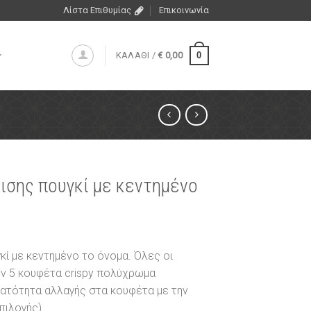
Λίστα Επιθυμίας
Επικοινωνία
0
ΚΑΛΑΘΙ /
€
0,00
ισης πουγκί με κεντημένο
ί με κεντημένο το όνομα. Όλες οι
ν 5 κουφέτα crispy πολύχρωμα
νατότητα αλλαγής στα κουφέτα με την
ιλογής).