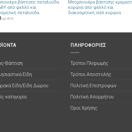
πονιέρα βάπτισης πεταλούδα
Μπομπονιέρα βάπτισης κρεμασ
Πρόσθήκη
Πρόσθ
ABY από φελλό και
κορώνα από φελλό και
στην λίστα
στην λί
οσμητική πεταλούδα
διακοσμητική σιέλ κορώνα
επιθυμιών
επιθυμ
0
με ΦΠΑ
ΟΪΟΝΤΑ
ΠΛΗΡΟΦΟΡΙΕΣ
ος-Βάπτιση
Τρόποι Πληρωμής
ησιαστικά Είδη
Τρόποι Αποστολής
χιακά Είδη/Είδη Δώρου
Πολιτική Επιστροφών
ίς κατηγορία
Πολιτική Απορρήτου
Όροι Χρήσης