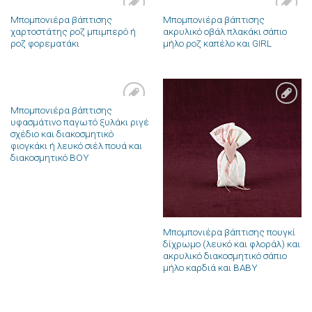
Μπομπονιέρα βάπτισης
Μπομπονιέρα βάπτισης
Πρόσθήκη
Πρόσθήκη
χαρτοστάτης ροζ μπιμπερό ή
ακρυλικό οβάλ πλακάκι σάπιο
στην λίστα
στην λίστα
ροζ φορεματάκι
μήλο ροζ καπέλο και GIRL
επιθυμιών
επιθυμιών
Μπομπονιέρα βάπτισης
Πρόσθήκη
Πρόσθήκη
υφασμάτινο παγωτό ξυλάκι ριγέ
στην λίστα
στην λίστα
σχέδιο και διακοσμητικό
επιθυμιών
επιθυμιών
φιογκάκι ή λευκό σιέλ πουά και
διακοσμητικό BOY
Μπομπονιέρα βάπτισης πουγκί
δίχρωμο (λευκό και φλοράλ) και
ακρυλικό διακοσμητικό σάπιο
μήλο καρδιά και BABY