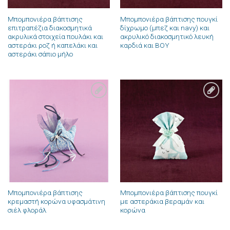
Μπομπονιέρα βάπτισης
Μπομπονιέρα βάπτισης πουγκί
επιτραπέζια διακοσμητικά
δίχρωμο (μπεζ και navy) και
ακρυλικά στοιχεία πουλάκι και
ακρυλικό διακοσμητικό λευκή
αστεράκι ροζ ή καπελάκι και
καρδιά και BOY
αστεράκι σάπιο μήλο
Πρόσθήκη
Πρόσθήκη
στην λίστα
στην λίστα
επιθυμιών
επιθυμιών
Μπομπονιέρα βάπτισης
Μπομπονιέρα βάπτισης πουγκί
κρεμαστή κορώνα υφασμάτινη
με αστεράκια βεραμάν και
σιέλ φλοράλ
κορώνα