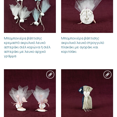
επιθυμιών
επιθυμιών
Μπομπονιέρα βάπτισης
Μπομπονιέρα βάπτισης
κρεμαστό ακρυλικό λευκό
ακρυλικό λευκό στρογγυλό
αστεράκι σιέλ κορώνα ή σιέλ
πλακάκι με αγοράκι και
αστεράκι με λευκο αρχικό
κοριτσάκι
γράμμα
Πρόσθήκη
Πρόσθήκη
στην λίστα
στην λίστα
επιθυμιών
επιθυμιών