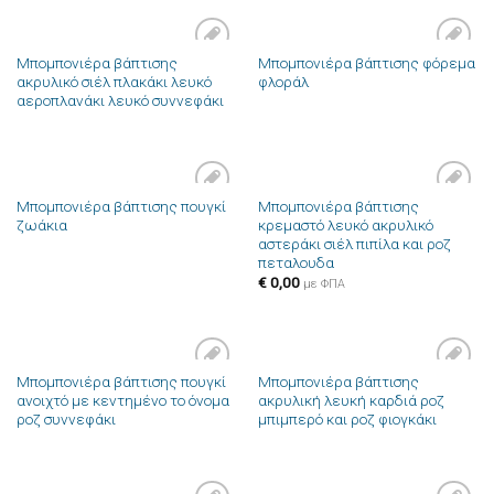
Μπομπονιέρα βάπτισης
Μπομπονιέρα βάπτισης φόρεμα
Πρόσθήκη
Πρόσθήκη
ακρυλικό σιέλ πλακάκι λευκό
φλοράλ
στην λίστα
στην λίστα
αεροπλανάκι λευκό συννεφάκι
επιθυμιών
επιθυμιών
Μπομπονιέρα βάπτισης πουγκί
Μπομπονιέρα βάπτισης
Πρόσθήκη
Πρόσθήκη
ζωάκια
κρεμαστό λευκό ακρυλικό
στην λίστα
στην λίστα
αστεράκι σιέλ πιπίλα και ροζ
επιθυμιών
επιθυμιών
πεταλουδα
€
0,00
με ΦΠΑ
Μπομπονιέρα βάπτισης πουγκί
Μπομπονιέρα βάπτισης
Πρόσθήκη
Πρόσθήκη
ανοιχτό με κεντημένο το όνομα
ακρυλική λευκή καρδιά ροζ
στην λίστα
στην λίστα
ροζ συννεφάκι
μπιμπερό και ροζ φιογκάκι
επιθυμιών
επιθυμιών