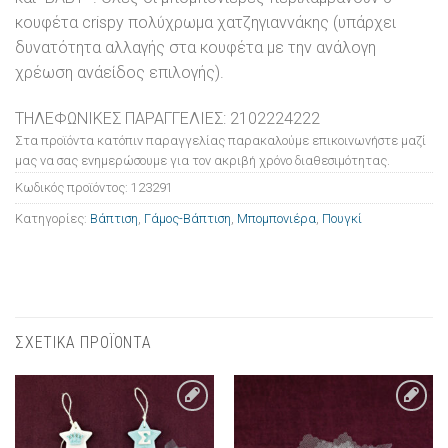
κουφέτα crispy πολύχρωμα χατζηγιαννάκης (υπάρχει
δυνατότητα αλλαγής στα κουφέτα με την ανάλογη
χρέωση ανάείδος επιλογής).
ΤΗΛΕΦΩΝΙΚΕΣ ΠΑΡΑΓΓΕΛΙΕΣ: 2102224222
Στα προϊόντα κατόπιν παραγγελίας παρακαλούμε επικοινωνήστε μαζί
μας να σας ενημερώσουμε για τον ακριβή χρόνο διαθεσιμότητας.
Κωδικός προϊόντος:
123291
Κατηγορίες:
Βάπτιση
,
Γάμος-Βάπτιση
,
Μπομπονιέρα
,
Πουγκί
ΣΧΕΤΙΚΑ ΠΡΟΪΟΝΤΑ
Πρόσθήκη
Πρόσθήκη
στην λίστα
στην λίστα