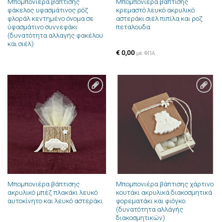
Μπομπονιέρα βάπτισης
Μπομπονιέρα βάπτισης
φάκελος υφασμάτινος ρόζ
κρεμαστό λευκό ακρυλικό
φλοράλ κεντημένο όνομα σε
αστεράκι σιέλ πιπίλα και ροζ
ύφασμάτινο συννεφάκι
πεταλουδα
(δυνατότητα αλλαγής φακέλου
και σιέλ)
€
0,00
με ΦΠΑ
Πρόσθήκη
Πρόσθήκη
στην λίστα
στην λίστα
επιθυμιών
επιθυμιών
Μπομπονιέρα βάπτισης
Μπομπονιέρα βάπτισης χάρτινο
ακρυλικό μπέζ πλακάκι λευκό
κουτάκι ακρυλικά διακοσμητικά
αυτοκίνητο και λευκό αστεράκι
φορεματάκι και φιόγκο
(δυνατότητα αλλάγής
διακοσμητικών)