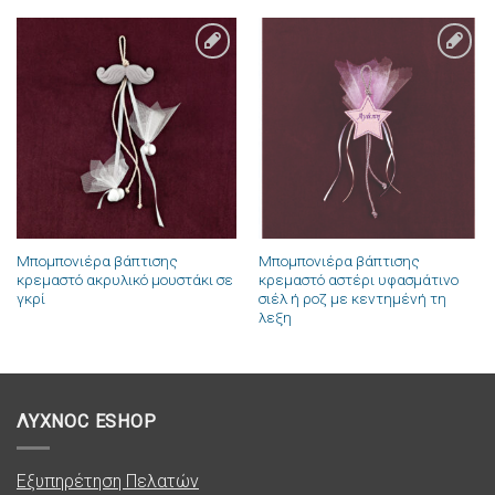
Πρόσθήκη
Πρόσθήκη
στην λίστα
στην λίστα
επιθυμιών
επιθυμιών
Μπομπονιέρα βάπτισης
Μπομπονιέρα βάπτισης
κρεμαστό ακρυλικό μουστάκι σε
κρεμαστό αστέρι υφασμάτινο
γκρί
σιέλ ή ροζ με κεντημένή τη
λεξη
ΛΥΧΝΟC ESHOP
Εξυπηρέτηση Πελατών