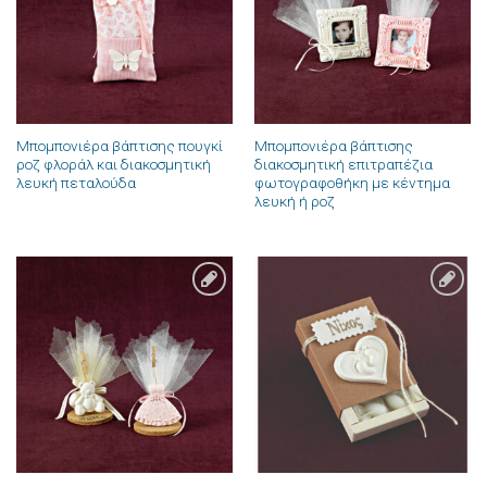
Μπομπονιέρα βάπτισης πουγκί
Μπομπονιέρα βάπτισης
ροζ φλοράλ και διακοσμητική
διακοσμητική επιτραπέζια
λευκή πεταλούδα
φωτογραφοθήκη με κέντημα
λευκή ή ροζ
Πρόσθήκη
Πρόσθήκη
στην λίστα
στην λίστα
επιθυμιών
επιθυμιών