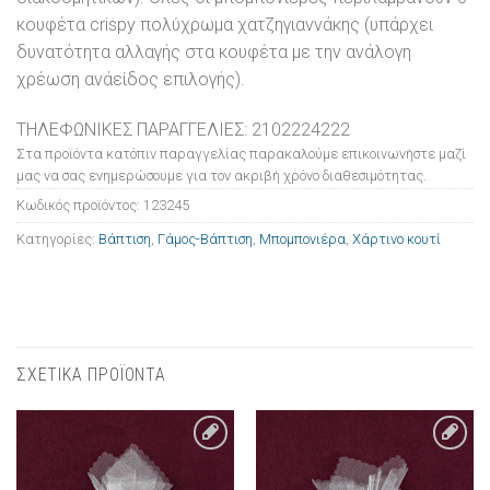
κουφέτα crispy πολύχρωμα χατζηγιαννάκης (υπάρχει
δυνατότητα αλλαγής στα κουφέτα με την ανάλογη
χρέωση ανάείδος επιλογής).
ΤΗΛΕΦΩΝΙΚΕΣ ΠΑΡΑΓΓΕΛΙΕΣ: 2102224222
Στα προϊόντα κατόπιν παραγγελίας παρακαλούμε επικοινωνήστε μαζί
μας να σας ενημερώσουμε για τον ακριβή χρόνο διαθεσιμότητας.
Κωδικός προϊόντος:
123245
Κατηγορίες:
Βάπτιση
,
Γάμος-Βάπτιση
,
Μπομπονιέρα
,
Χάρτινο κουτί
ΣΧΕΤΙΚΑ ΠΡΟΪΟΝΤΑ
Πρόσθήκη
Πρόσθήκη
στην λίστα
στην λίστα