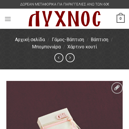
Skip
ΔΩΡΕΑΝ ΜΕΤΑΦΟΡΙΚΑ ΓΙΑ ΠΑΡΑΓΓΕΛΙΕΣ ΑΝΩ ΤΩΝ 60€
to
content
0
Αρχική σελίδα
/
Γάμος-Βάπτιση
/
Βάπτιση
/
Μπομπονιέρα
/
Χάρτινο κουτί
Πρόσθήκη
στην
λίστα
επιθυμιών