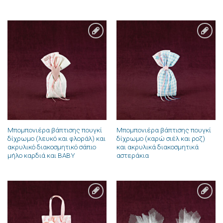
Πρόσθήκη
Πρόσθήκη
στην λίστα
στην λίστα
επιθυμιών
επιθυμιών
Μπομπονιέρα βάπτισης πουγκί
Μπομπονιέρα βάπτισης πουγκί
δίχρωμο (λευκό και φλοράλ) και
δίχρωμο (καρώ σιέλ και ροζ)
ακρυλικό διακοσμητικό σάπιο
και ακρυλικά διακοσμητικά
μήλο καρδιά και BABY
αστεράκια
Πρόσθήκη
Πρόσθήκη
στην λίστα
στην λίστα
επιθυμιών
επιθυμιών