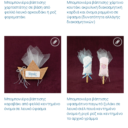
Μπομπονιέρα βάπτισης
Μπομπονιέρα βάπτισης χάρτινο
χαρτοστάτης σε βάση από
κουτάκι ακρυλική διακοσμητική
φελλό λευκό αρκουδάκι ή ροζ
καρδιά και όνομα ραμμένο σε
φορεματάκι
ύφασμα (δυνατότητα αλλάγής
διακοσμητικών)
Πρόσθήκη
Πρόσθήκη
στην λίστα
στην λίστα
επιθυμιών
επιθυμιών
Μπομπονιέρα βάπτισης
Μπομπονιέρα βάπτισης
καραβάκι από φελλό κεντημένο
υφασμάτινο παγωτό ξυλάκι σε
όνομα σε λευκό ύφασμα
λευκό σιέλ πουά κεντημένο
όνομα ή ριγέ ροζ και κεντημένο
το αρχικό γράμμα