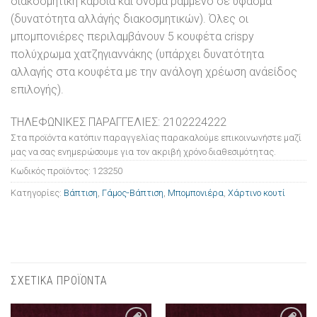
διακοσμητική καρδιά και όνομα ραμμένο σε ύφασμα
(δυνατότητα αλλάγής διακοσμητικών). Όλες οι
μπομπονιέρες περιλαμβάνουν 5 κουφέτα crispy
πολύχρωμα χατζηγιαννάκης (υπάρχει δυνατότητα
αλλαγής στα κουφέτα με την ανάλογη χρέωση ανάείδος
επιλογής).
ΤΗΛΕΦΩΝΙΚΕΣ ΠΑΡΑΓΓΕΛΙΕΣ: 2102224222
Στα προϊόντα κατόπιν παραγγελίας παρακαλούμε επικοινωνήστε μαζί
μας να σας ενημερώσουμε για τον ακριβή χρόνο διαθεσιμότητας.
Κωδικός προϊόντος:
123250
Κατηγορίες:
Βάπτιση
,
Γάμος-Βάπτιση
,
Μπομπονιέρα
,
Χάρτινο κουτί
ΣΧΕΤΙΚΑ ΠΡΟΪΟΝΤΑ