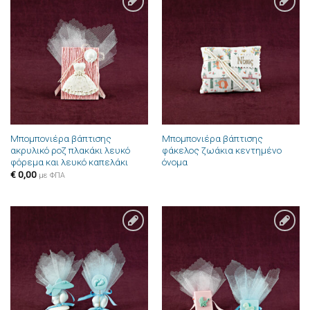
Πρόσθήκη
Πρόσθήκη
στην λίστα
στην λίστα
επιθυμιών
επιθυμιών
Μπομπονιέρα βάπτισης
Μπομπονιέρα βάπτισης
ακρυλικό ροζ πλακάκι λευκό
φάκελος ζωάκια κεντημένο
φόρεμα και λευκό καπελάκι
όνομα
€
0,00
με ΦΠΑ
Πρόσθήκη
Πρόσθήκη
στην λίστα
στην λίστα
επιθυμιών
επιθυμιών