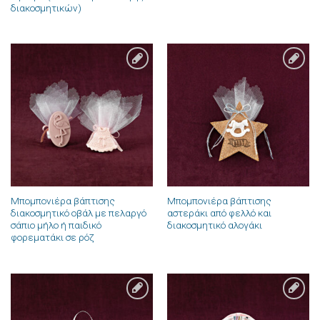
διακοσμητικών)
Πρόσθήκη
Πρόσθήκη
στην λίστα
στην λίστα
επιθυμιών
επιθυμιών
Μπομπονιέρα βάπτισης
Μπομπονιέρα βάπτισης
διακοσμητικό οβάλ με πελαργό
αστεράκι από φελλό και
σάπιο μήλο ή παιδικό
διακοσμητικό αλογάκι
φορεματάκι σε ρόζ
Πρόσθήκη
Πρόσθήκη
στην λίστα
στην λίστα