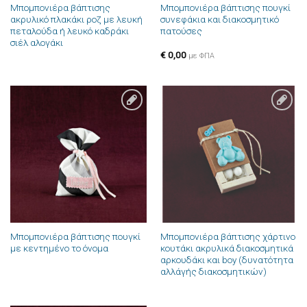
Μπομπονιέρα βάπτισης
Μπομπονιέρα βάπτισης πουγκί
ακρυλικό πλακάκι ροζ με λευκή
συνεφάκια και διακοσμητικό
πεταλούδα ή λευκό καδράκι
πατούσες
σιέλ αλογάκι
€
0,00
με ΦΠΑ
Πρόσθήκη
Πρόσθήκη
στην λίστα
στην λίστα
επιθυμιών
επιθυμιών
Μπομπονιέρα βάπτισης πουγκί
Μπομπονιέρα βάπτισης χάρτινο
με κεντημένο το όνομα
κουτάκι ακρυλικά διακοσμητικά
αρκουδάκι και boy (δυνατότητα
αλλάγής διακοσμητικών)