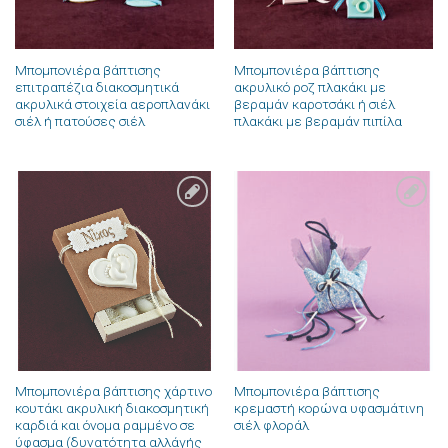
Μπομπονιέρα βάπτισης
Μπομπονιέρα βάπτισης
επιτραπέζια διακοσμητικά
ακρυλικό ροζ πλακάκι με
ακρυλικά στοιχεία αεροπλανάκι
βεραμάν καροτσάκι ή σιέλ
σιέλ ή πατούσες σιέλ
πλακάκι με βεραμάν πιπίλα
Πρόσθήκη
Πρόσθήκη
στην λίστα
στην λίστα
επιθυμιών
επιθυμιών
Μπομπονιέρα βάπτισης χάρτινο
Μπομπονιέρα βάπτισης
κουτάκι ακρυλική διακοσμητική
κρεμαστή κορώνα υφασμάτινη
καρδιά και όνομα ραμμένο σε
σιέλ φλοράλ
ύφασμα (δυνατότητα αλλάγής