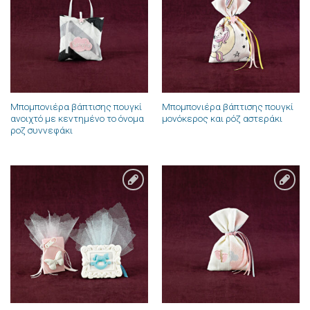
επιθυμιών
επιθυμιών
Μπομπονιέρα βάπτισης πουγκί
Μπομπονιέρα βάπτισης πουγκί
ανοιχτό με κεντημένο το όνομα
μονόκερος και ρόζ αστεράκι
ροζ συννεφάκι
Πρόσθήκη
Πρόσθήκη
στην λίστα
στην λίστα
επιθυμιών
επιθυμιών