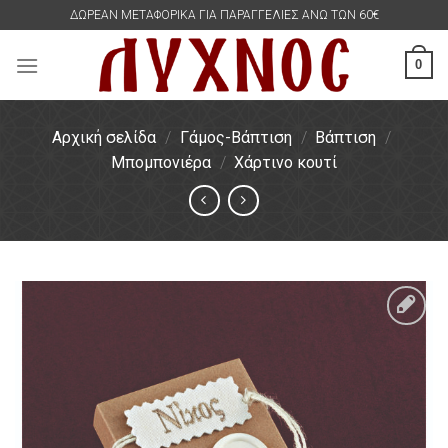
Skip
ΔΩΡΕΑΝ ΜΕΤΑΦΟΡΙΚΑ ΓΙΑ ΠΑΡΑΓΓΕΛΙΕΣ ΑΝΩ ΤΩΝ 60€
to
content
0
Αρχική σελίδα
/
Γάμος-Βάπτιση
/
Βάπτιση
/
Μπομπονιέρα
/
Χάρτινο κουτί
Πρόσθήκη
στην
λίστα
επιθυμιών