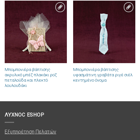
Πρόσθήκη
Πρόσθήκη
στην λίστα
στην λίστα
επιθυμιών
επιθυμιών
Μπομπονιέρα βάπτισης
Μπομπονιέρα βάπτισης
ακρυλικό μπέζ πλακάκι ροζ
υφασμάτινη γραβάτα ριγέ σιέλ
πεταλούδα και πλεκτό
κεντημένο όνομα
λουλουδάκι
ΛΥΧΝΟC ESHOP
Εξυπηρέτηση Πελατών