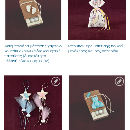
στην λίστα
στην λίστα
επιθυμιών
επιθυμιών
Μπομπονιέρα βάπτισης χάρτινο
Μπομπονιέρα βάπτισης πουγκί
κουτάκι ακρυλικά διακοσμητικά
μονόκερος και ρόζ αστεράκι
πατούσες (δυνατότητα
αλλάγής διακοσμητικών)
Πρόσθήκη
Πρόσθήκη
στην λίστα
στην λίστα
επιθυμιών
επιθυμιών