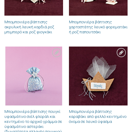
Μπομπονιέρα βάπτισης
Μπομπονιέρα βάπτισης
ακρυλική λευκή καρδιά ροζ
χαρτοστάτης λευκό φορεματάκι
μπιμπερό και ροζ φιογκάκι
ή ροζ παπουτσάκι
Πρόσθήκη
Πρόσθήκη
στην λίστα
στην λίστα
επιθυμιών
επιθυμιών
Μπομπονιέρα βάπτισης πουγκί
Μπομπονιέρα βάπτισης
υφασμάτινο σιέλ φλοράλ και
καραβάκι από φελλό κεντημένο
κεντημένο το αρχικό γράμμα σε
όνομα σε λευκό ύφασμα
ύφασμάτινο αστεράκι
(δυνατότητα αλλαγής πουγκιού