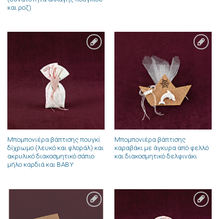
και ροζ)
Πρόσθήκη
Πρόσθήκη
στην λίστα
στην λίστα
επιθυμιών
επιθυμιών
Μπομπονιέρα βάπτισης πουγκί
Μπομπονιέρα βάπτισης
δίχρωμο (λευκό και φλοράλ) και
καραβάκι με άγκυρα από φελλό
ακρυλικό διακοσμητικό σάπιο
και διακοσμητικό δελφινάκι
μήλο καρδιά και BABY
Πρόσθήκη
Πρόσθήκη