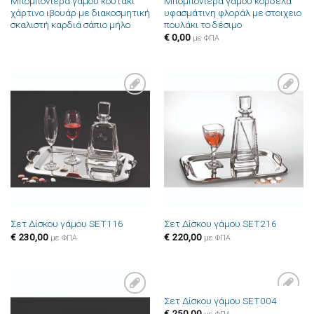
Μπομπονιέρα γάμου κουτάκι
Μπομπονιέρα γάμου κορδέλα
χάρτινο ιβουάρ με διακοσμητική
υφασμάτινη φλοράλ με στοιχειο
σκαλιστή καρδιά σάπιο μήλο
πουλάκι το δέσιμο
€
0,00
με ΦΠΑ
Πρόσθήκη
Πρόσθήκη
στην λίστα
στην λίστα
επιθυμιών
επιθυμιών
Σετ Δίσκου γάμου SET116
Σετ Δίσκου γάμου SET216
€
230,00
€
220,00
με ΦΠΑ
με ΦΠΑ
Σετ Δίσκου γάμου SET004
Πρόσθήκη
Πρόσθήκη
€
250,00
στην λίστα
στην λίστα