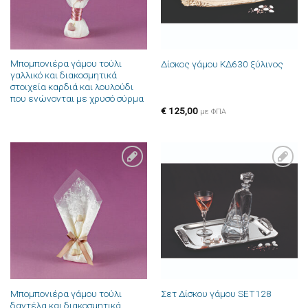
Μπομπονιέρα γάμου τούλι
Δίσκος γάμου ΚΔ630 ξύλινος
γαλλικό και διακοσμητικά
στοιχεία καρδιά και λουλούδι
που ενώνονται με χρυσό σύρμα
€
125,00
με ΦΠΑ
Πρόσθήκη
Πρόσθήκη
στην λίστα
στην λίστα
επιθυμιών
επιθυμιών
Μπομπονιέρα γάμου τούλι
Σετ Δίσκου γάμου SET128
δαντέλα και διακοσμητικά