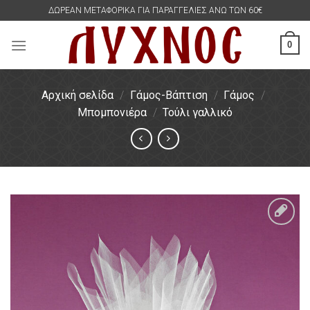
Skip
ΔΩΡΕΑΝ ΜΕΤΑΦΟΡΙΚΑ ΓΙΑ ΠΑΡΑΓΓΕΛΙΕΣ ΑΝΩ ΤΩΝ 60€
to
content
0
Αρχική σελίδα
/
Γάμος-Βάπτιση
/
Γάμος
/
Μπομπονιέρα
/
Τούλι γαλλικό
Πρόσθήκη
στην
λίστα
επιθυμιών