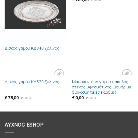
με ΦΠΑ
επιθυμιών
επιθυμιών
Δίσκος γάμου ΚΔ840 ξύλινος
Μπομπονιέρα γάμου φάκελος
Δίσκος γάμου ΚΔ520 ξύλινος
Πρόσθήκη
Πρόσθήκη
στενός υφασμάτινος ιβουάρ με
στην λίστα
στην λίστα
διακοσμητικές καρδιές
επιθυμιών
επιθυμιών
€
75,00
€
0,00
με ΦΠΑ
με ΦΠΑ
ΛΥΧΝΟC ESHOP