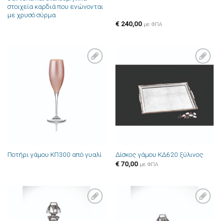
στοιχεία καρδιά που ενώνονται
με χρυσό σύρμα
€
240,00
με ΦΠΑ
Πρόσθήκη
Πρόσθήκη
στην λίστα
στην λίστα
επιθυμιών
επιθυμιών
Ποτήρι γάμου ΚΠ300 από γυαλί
Δίσκος γάμου ΚΔ620 ξύλινος
€
70,00
με ΦΠΑ
Πρόσθήκη
Πρόσθήκη
στην λίστα
στην λίστα