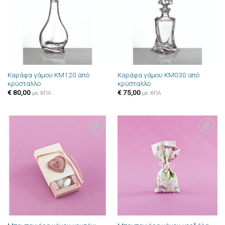
επιθυμιών
επιθυμιών
Καράφα γάμου ΚΜ120 από
Καράφα γάμου ΚΜ030 από
κρύσταλλο
κρύσταλλο
€
80,00
€
75,00
με ΦΠΑ
με ΦΠΑ
Πρόσθήκη
Πρόσθήκη
στην λίστα
στην λίστα
επιθυμιών
επιθυμιών