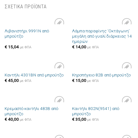
ΣΧΕΤΙΚΑ ΠΡΟΪΟΝΤΑ
Λιβανιστήρι 9991N από
Λάμπα παραφίνης ‘Οκτάγωνη’
Πρόσθήκη
Πρόσθήκη
μπρούτζο
μεγάλη από γυαλί διάρκειας 14
στην λίστα
στην λίστα
ημερών
επιθυμιών
επιθυμιών
€
15,04
€
14,00
με ΦΠΑ
με ΦΠΑ
Καντήλι 4301ΒN από μπρούτζο
Κηροπήγειο 82B από μπρούτζο
Πρόσθήκη
Πρόσθήκη
€
45,00
€
15,00
στην λίστα
στην λίστα
με ΦΠΑ
με ΦΠΑ
επιθυμιών
επιθυμιών
Κρεμαστό καντήλι 483B από
Καντήλι 802N(9541) από
Πρόσθήκη
Πρόσθήκη
μπρούτζο
μπρούτζο
στην λίστα
στην λίστα
επιθυμιών
επιθυμιών
€
40,00
€
35,00
με ΦΠΑ
με ΦΠΑ