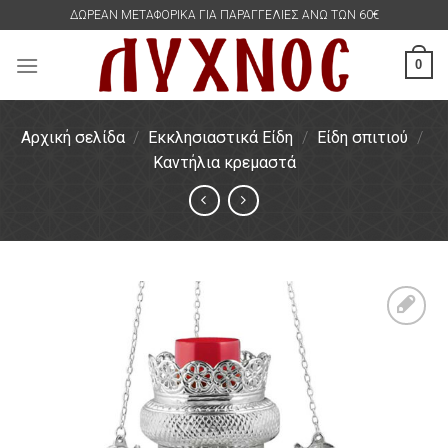
Skip
ΔΩΡΕΑΝ ΜΕΤΑΦΟΡΙΚΑ ΓΙΑ ΠΑΡΑΓΓΕΛΙΕΣ ΑΝΩ ΤΩΝ 60€
to
content
0
Αρχική σελίδα
/
Εκκλησιαστικά Είδη
/
Είδη σπιτιού
/
Καντήλια κρεμαστά
Πρόσθήκη
στην
λίστα
επιθυμιών