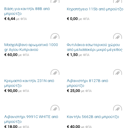
Βάση για καντήλι 88B από
Κηροπήγειο 115b από μπρούτζο
Πρόσθήκη
Πρόσθήκη
μπρούτζο
στην λίστα
στην λίστα
επιθυμιών
επιθυμιών
€
6,44
€
0,00
με ΦΠΑ
με ΦΠΑ
Μοσχολίβανο αρωματικό 1000
Φυτιλάκια εσωτερικού χώρου
Πρόσθήκη
Πρόσθήκη
gr Αγίου Κυπριανού
από μελισσοκέρι μικρό μέγεθος
στην λίστα
στην λίστα
επιθυμιών
επιθυμιών
€
60,00
€
1,50
με ΦΠΑ
με ΦΠΑ
Κρεμαστό καντήλι 231N από
Λιβανιστήρι 8127B από
Πρόσθήκη
Πρόσθήκη
μπρούτζο
μπρούτζο
στην λίστα
στην λίστα
επιθυμιών
επιθυμιών
€
90,00
€
25,00
με ΦΠΑ
με ΦΠΑ
Λιβανιστήρι 9991C WHITE από
Καντήλι 5662B από μπρούτζο
Πρόσθήκη
Πρόσθήκη
μπρούτζο
στην λίστα
στην λίστα
επιθυμιών
επιθυμιών
€
18,00
€
40,00
με ΦΠΑ
με ΦΠΑ