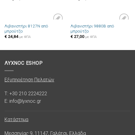
Λιβανιστήρι 8127N από
Λιβανιστήρι 9880B από
Πρόσθήκη
Πρόσθήκη
μπρούτζο
μπρούτζο
στην λίστα
στην λίστα
επιθυμιών
επιθυμιών
€
24,84
€
27,00
με ΦΠΑ
με ΦΠΑ
ΛΥΧΝΟC ESHOP
Εξυπηρέτηση Πελατών
T: +30 210 2224222
E: info@lyxnoc.gr
Κατάστημα
Μεσσηνίας 9, 11147, Γαλάτσι, Ελλάδα