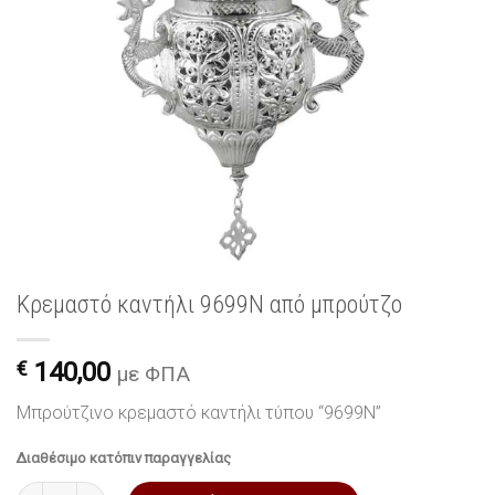
Κρεμαστό καντήλι 9699N από μπρούτζο
€
140,00
με ΦΠΑ
Μπρούτζινο κρεμαστό καντήλι τύπου “9699N”
Διαθέσιμο κατόπιν παραγγελίας
Κρεμαστό καντήλι 9699N από μπρούτζο ποσότητα