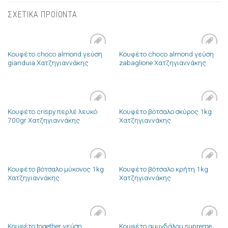
ΣΧΕΤΙΚΑ ΠΡΟΪΟΝΤΑ
Κουφέτο choco almond γεύση
Κουφέτο choco almond γεύση
Πρόσθήκη
Πρόσθήκη
gianduia Χατζηγιαννάκης
zabaglione Χατζηγιαννάκης
στην λίστα
στην λίστα
επιθυμιών
επιθυμιών
Κουφέτο crispy περλέ λευκό
Κουφέτο βότσαλο σκύρος 1kg
Πρόσθήκη
Πρόσθήκη
700gr Χατζηγιαννάκης
Χατζηγιαννάκης
στην λίστα
στην λίστα
επιθυμιών
επιθυμιών
Κουφέτο βότσαλο μύκονος 1kg
Κουφέτο βότσαλο κρήτη 1kg
Πρόσθήκη
Πρόσθήκη
Χατζηγιαννάκης
Χατζηγιαννάκης
στην λίστα
στην λίστα
επιθυμιών
επιθυμιών
Κουφέτο together γεύση
Κουφέτο αμυγδάλου supreme