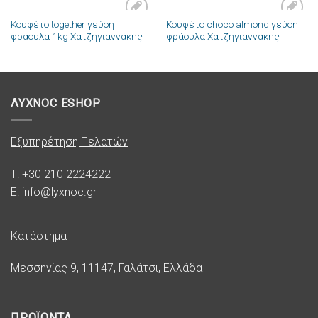
Κουφέτο together γεύση
Κουφέτο choco almond γεύση
Πρόσθήκη
Πρόσθήκη
φράουλα 1kg Χατζηγιαννάκης
φράουλα Χατζηγιαννάκης
στην λίστα
στην λίστα
επιθυμιών
επιθυμιών
ΛΥΧΝΟC ESHOP
Εξυπηρέτηση Πελατών
T: +30 210 2224222
E: info@lyxnoc.gr
Κατάστημα
Μεσσηνίας 9, 11147, Γαλάτσι, Ελλάδα
ΠΡΟΪΟΝΤΑ