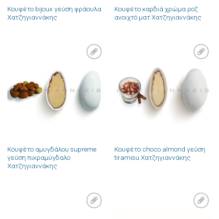
Κουφέτο bijoux γεύση φράουλα
Κουφέτο καρδιά χρώμα ροζ
Χατζηγιαννάκης
ανοιχτό ματ Χατζηγιαννάκης
Πρόσθήκη
Πρόσθήκη
στην λίστα
στην λίστα
επιθυμιών
επιθυμιών
Κουφέτο αμυγδάλου supreme
Κουφέτο choco almond γεύση
γεύση πικραμύγδαλο
tiramisu Χατζηγιαννάκης
Χατζηγιαννάκης
Πρόσθήκη
Πρόσθήκη