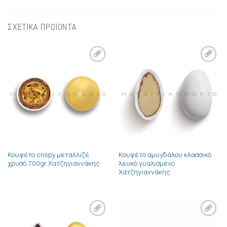
ΣΧΕΤΙΚΑ ΠΡΟΪΟΝΤΑ
Πρόσθήκη
Πρόσθήκη
στην λίστα
στην λίστα
επιθυμιών
επιθυμιών
Κουφέτο crispy μεταλλιζέ
Κουφέτο αμυγδάλου κλασσικό
χρυσό 700gr Χατζηγιαννάκης
λευκό γυαλισμένο
Χατζηγιαννάκης
Πρόσθήκη
Πρόσθήκη