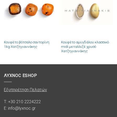
στην λίστα
στην λίστα
επιθυμιών
επιθυμιών
Κουφέτο βότσαλο σαντορίνη
Κουφέτο αμυγδάλου κλασσικό
1kg Χατζηγιαννάκης
midi μεταλλιζέ χρυσό
Χατζηγιαννάκης
ΛΥΧΝΟC ESHOP
Εξυπηρέτηση Πελατών
T: +30 210 2224222
E: info@lyxnoc.gr