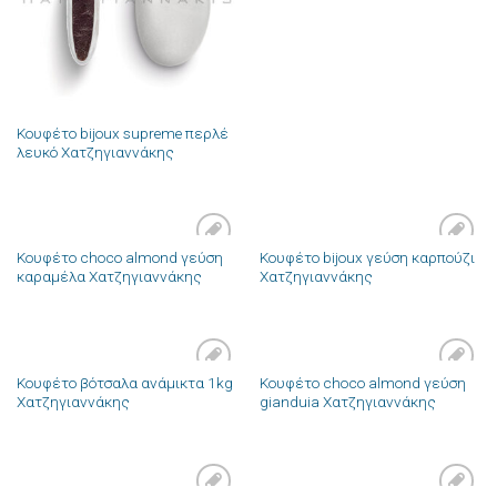
Κουφέτο bijoux supreme περλέ
λευκό Χατζηγιαννάκης
Κουφέτο choco almond γεύση
Κουφέτο bijoux γεύση καρπούζι
Πρόσθήκη
Πρόσθήκη
καραμέλα Χατζηγιαννάκης
Χατζηγιαννάκης
στην λίστα
στην λίστα
επιθυμιών
επιθυμιών
Κουφέτο βότσαλα ανάμικτα 1kg
Κουφέτο choco almond γεύση
Πρόσθήκη
Πρόσθήκη
Χατζηγιαννάκης
gianduia Χατζηγιαννάκης
στην λίστα
στην λίστα
επιθυμιών
επιθυμιών