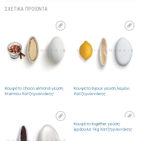
ΣΧΕΤΙΚΑ ΠΡΟΪΟΝΤΑ
Πρόσθήκη
Πρόσθήκη
στην λίστα
στην λίστα
επιθυμιών
επιθυμιών
Κουφέτο choco almond γεύση
Κουφέτο bijoux γεύση λεμόνι
tiramisu Χατζηγιαννάκης
Χατζηγιαννάκης
Κουφέτο together γεύση
Πρόσθήκη
Πρόσθήκη
φράουλα 1kg Χατζηγιαννάκης
στην λίστα
στην λίστα
επιθυμιών
επιθυμιών