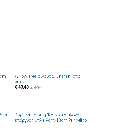
+
3cm
Willow Tree φιγούρα “Cherish” από
ήκη
Πρόσθήκη
ρητίνη
στα
στην λίστα
€
43,40
ιών
επιθυμιών
με ΦΠΑ
+
25cm
Κορνίζα παιδική ‘Κουνιστό αλογάκι’
ήκη
Πρόσθήκη
επάργυρη μπλε 9cmx13cm Princelino
στα
στην λίστα
ιών
επιθυμιών