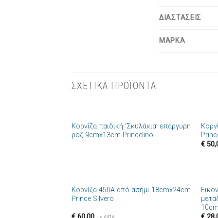
ΔΙΑΣΤΑΣΕΙΣ
ΜΑΡΚΑ
ΣΧΕΤΙΚΑ ΠΡΟΪΟΝΤΑ
+
+
Κορνίζα παιδική ‘Σκυλάκια’ επάργυρη
Κορν
Πρόσθήκη
ροζ 9cmx13cm Princelino
Princ
στην λίστα
€
50,
επιθυμιών
+
+
Κορνίζα 450A από ασήμι 18cmx24cm
Εικο
Πρόσθήκη
Prince Silvero
μετα
στην λίστα
10cm
επιθυμιών
€
60,00
€
28,
με ΦΠΑ