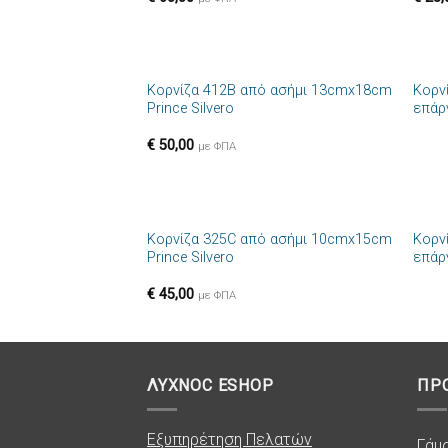
+
+
Κορνίζα 412B από ασήμι 13cmx18cm
Κορν
Πρόσθήκη
Prince Silvero
επάρ
στην λίστα
επιθυμιών
€
50,00
με ΦΠΑ
+
+
Κορνίζα 325C από ασήμι 10cmx15cm
Κορνί
Πρόσθήκη
Prince Silvero
επάρ
στην λίστα
επιθυμιών
€
45,00
με ΦΠΑ
ΛΥΧΝΟC ESHOP
ΠΡ
Εξυπηρέτηση Πελατών
Γάμ