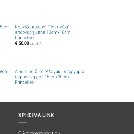
+
25cm
Κορνίζα παιδική ‘Ποντικάκι’
ήκη
Πρόσθήκη
επάργυρη μπλε 13cmx18cm
στα
στην λίστα
Princelino
ιών
επιθυμιών
€
50,00
με ΦΠΑ
+
18cm
Album παιδικό ‘Αλογάκι’ επάργυρο/
ήκη
Πρόσθήκη
δερματίνη ροζ 15cmx20cm
στα
στην λίστα
Princelino
ιών
επιθυμιών
ΧΡΗΣΙΜΑ LINK
Ο λογαριασμός μου