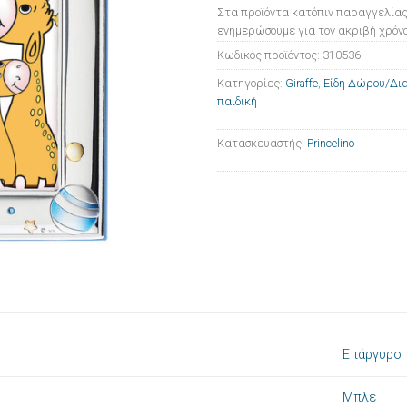
Στα προϊόντα κατόπιν παραγγελίας
ενημερώσουμε για τον ακριβή χρόνο
Κωδικός προϊόντος:
310536
Κατηγορίες:
Giraffe
,
Είδη Δώρου/Δι
παιδική
Κατασκευαστής:
Princelino
Επάργυρο
Μπλε