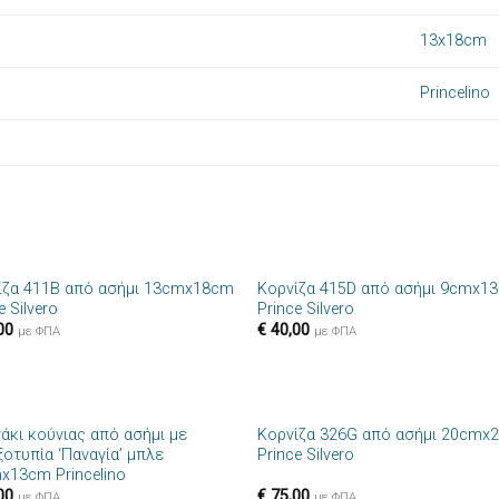
13x18cm
Princelino
+
ίζα 411B από ασήμι 13cmx18cm
Κορνίζα 415D από ασήμι 9cmx1
Πρόσθήκη
Πρόσθ
e Silvero
Prince Silvero
στην λίστα
στην λί
00
€
40,00
επιθυμιών
επιθυμ
με ΦΠΑ
με ΦΠΑ
+
νάκι κούνιας από ασήμι με
Κορνίζα 326G από ασήμι 20cmx
Πρόσθήκη
Πρόσθ
ξοτυπία ‘Παναγία’ μπλε
Prince Silvero
στην λίστα
στην λί
x13cm Princelino
επιθυμιών
επιθυμ
00
€
75,00
με ΦΠΑ
με ΦΠΑ