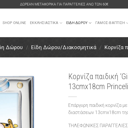
ΔΩΡΕΑΝ ΜΕΤΑΦΟΡΙΚΑ ΓΙΑ ΠΑΡΑΓΓΕΛΙΕΣ ΑΝΩ ΤΩΝ 60€
SHOP ONLINE
ΕΚΚΛΗΣΙΑΣΤΙΚΑ
ΕΙΔΗ ΔΩΡΟΥ
ΓΑΜΟΣ-ΒΑΠΤΙΣΗ
ίδη Δώρου
/
Είδη Δώρου/Διακοσμητικά
/
Κορνίζα π
Κορνίζα παιδική ‘Gi
13cmx18cm Princel
Πρόσθήκη
στην
λίστα
επιθυμιών
Επάργυρη παιδική κορνίζα με 
διαστάσεων 13cmx18cm της γ
ΤΗΛΕΦΩΝΙΚΕΣ ΠΑΡΑΓΓΕΛΙΕΣ