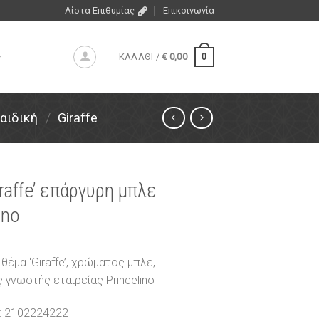
Λίστα Επιθυμίας
Επικοινωνία
0
ΚΑΛΑΘΙ /
€
0,00
αιδική
/
Giraffe
raffe’ επάργυρη μπλε
ino
θέμα ‘Giraffe’, χρώματος μπλε,
νωστής εταιρείας Princelino
: 2102224222