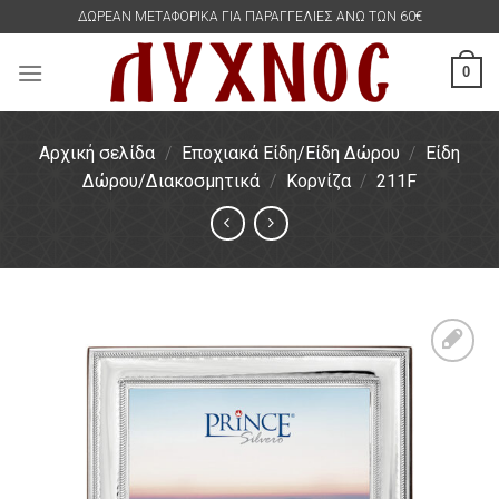
Skip
ΔΩΡΕΑΝ ΜΕΤΑΦΟΡΙΚΑ ΓΙΑ ΠΑΡΑΓΓΕΛΙΕΣ ΑΝΩ ΤΩΝ 60€
to
content
0
Αρχική σελίδα
/
Εποχιακά Είδη/Είδη Δώρου
/
Είδη
Δώρου/Διακοσμητικά
/
Κορνίζα
/
211F
Πρόσθήκη
στην
λίστα
επιθυμιών