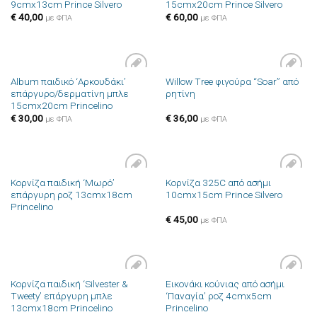
9cmx13cm Prince Silvero
15cmx20cm Prince Silvero
στην λίστα
στην λίστα
επιθυμιών
επιθυμιών
€
40,00
€
60,00
με ΦΠΑ
με ΦΠΑ
Album παιδικό ‘Αρκουδάκι’
Willow Tree φιγούρα “Soar” από
Πρόσθήκη
Πρόσθήκη
επάργυρο/δερματίνη μπλε
ρητίνη
στην λίστα
στην λίστα
15cmx20cm Princelino
επιθυμιών
επιθυμιών
€
30,00
€
36,00
με ΦΠΑ
με ΦΠΑ
Κορνίζα παιδική ‘Μωρό’
Κορνίζα 325C από ασήμι
Πρόσθήκη
Πρόσθήκη
επάργυρη ροζ 13cmx18cm
10cmx15cm Prince Silvero
στην λίστα
στην λίστα
Princelino
επιθυμιών
επιθυμιών
€
45,00
με ΦΠΑ
Κορνίζα παιδική ‘Silvester &
Εικονάκι κούνιας από ασήμι
Πρόσθήκη
Πρόσθήκη
Tweety’ επάργυρη μπλε
‘Παναγία’ ροζ 4cmx5cm
στην λίστα
στην λίστα
13cmx18cm Princelino
Princelino
επιθυμιών
επιθυμιών