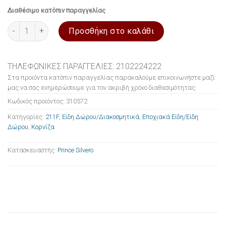
Διαθέσιμο κατόπιν παραγγελίας
Κορνίζα 211F από ασήμι 15cmx20cm Prince Silvero ποσότητα
Προσθήκη στο καλάθι
ΤΗΛΕΦΩΝΙΚΕΣ ΠΑΡΑΓΓΕΛΙΕΣ: 2102224222
Στα προϊόντα κατόπιν παραγγελίας παρακαλούμε επικοινωνήστε μαζί
μας να σας ενημερώσουμε για τον ακριβή χρόνο διαθεσιμότητας.
Κωδικός προϊόντος:
310572
Κατηγορίες:
211F
,
Είδη Δώρου/Διακοσμητικά
,
Εποχιακά Είδη/Είδη
Δώρου
,
Κορνίζα
Κατασκευαστής:
Prince Silvero