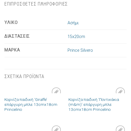
ΕΠΙΠΡΟΣΘΕΤΕΣ ΠΛΗΡΟΦΟΡΙΕΣ
ΥΛΙΚΟ
Ασήμι
ΔΙΑΣΤΑΣΕΙΣ
15x20cm
ΜΑΡΚΑ
Prince Silvero
ΣΧΕΤΙΚΑ ΠΡΟΪΟΝΤΑ
Κορνίζα παιδική ‘Giraffe’
Κορνίζα παιδική ‘Ποντικάκια
Πρόσθήκη
Πρόσθήκη
επάργυρη μπλε 13cmx18cm
(m&m)’ επάργυρη μπλε
στην λίστα
στην λίστα
Princelino
13cmx18cm Princelino
επιθυμιών
επιθυμιών