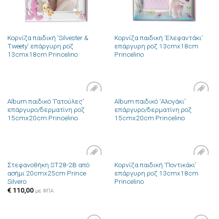
Κορνίζα παιδική ‘Silvester &
Κορνίζα παιδική ‘Ελεφαντάκι’
Tweety’ επάργυρη ροζ
επάργυρη ροζ 13cmx18cm
13cmx18cm Princelino
Princelino
Album παιδικό ‘Γατούλες’
Album παιδικό ‘Αλογάκι’
Πρόσθήκη
Πρόσθήκη
επάργυρο/δερματίνη ροζ
επάργυρο/δερματίνη ροζ
στην λίστα
στην λίστα
15cmx20cm Princelino
15cmx20cm Princelino
επιθυμιών
επιθυμιών
Στεφανοθήκη ST28-2B από
Κορνίζα παιδική ‘Ποντικάκι’
Πρόσθήκη
Πρόσθήκη
ασήμι 20cmx25cm Prince
επάργυρη ροζ 13cmx18cm
στην λίστα
στην λίστα
Silvero
Princelino
επιθυμιών
επιθυμιών
€
110,00
με ΦΠΑ