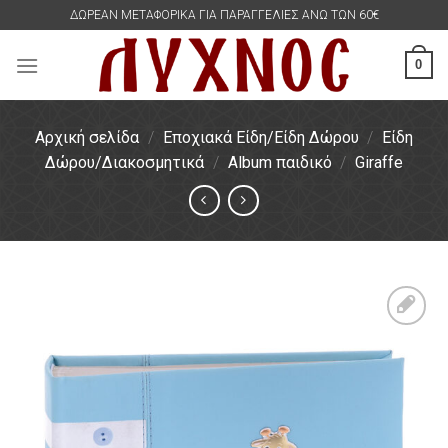
Skip
ΔΩΡΕΑΝ ΜΕΤΑΦΟΡΙΚΑ ΓΙΑ ΠΑΡΑΓΓΕΛΙΕΣ ΑΝΩ ΤΩΝ 60€
to
content
0
Αρχική σελίδα
/
Εποχιακά Είδη/Είδη Δώρου
/
Είδη
Δώρου/Διακοσμητικά
/
Album παιδικό
/
Giraffe
Πρόσθήκη
στην
λίστα
επιθυμιών