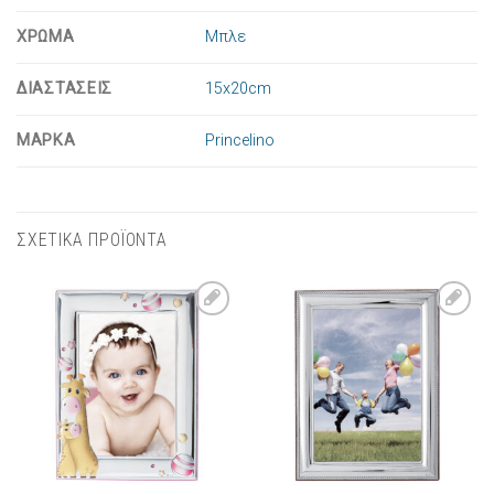
ΧΡΩΜΑ
Μπλε
ΔΙΑΣΤΑΣΕΙΣ
15x20cm
ΜΑΡΚΑ
Princelino
ΣΧΕΤΙΚΑ ΠΡΟΪΟΝΤΑ
Πρόσθήκη
Πρόσθήκη
στην λίστα
στην λίστα
επιθυμιών
επιθυμιών