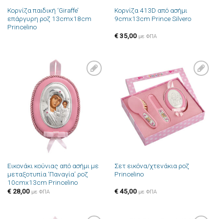
Κορνίζα παιδική ‘Giraffe’
Κορνίζα 413D από ασήμι
επάργυρη ροζ 13cmx18cm
9cmx13cm Prince Silvero
Princelino
€
35,00
με ΦΠΑ
Πρόσθήκη
Πρόσθήκη
στην λίστα
στην λίστα
επιθυμιών
επιθυμιών
Εικονάκι κούνιας από ασήμι με
Σετ εικόνα/χτενάκια ροζ
μεταξοτυπία ‘Παναγία’ ροζ
Princelino
10cmx13cm Princelino
€
28,00
€
45,00
με ΦΠΑ
με ΦΠΑ