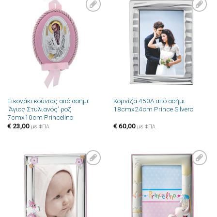
Πρόσθήκη
Πρόσθήκη
στην λίστα
στην λίστα
επιθυμιών
επιθυμιών
Εικονάκι κούνιας από ασήμι
Κορνίζα 450A από ασήμι
‘Άγιος Στυλιανός’ ροζ
18cmx24cm Prince Silvero
7cmx10cm Princelino
€
23,00
€
60,00
με ΦΠΑ
με ΦΠΑ
Πρόσθήκη
Πρόσθήκη
στην λίστα
στην λίστα
επιθυμιών
επιθυμιών