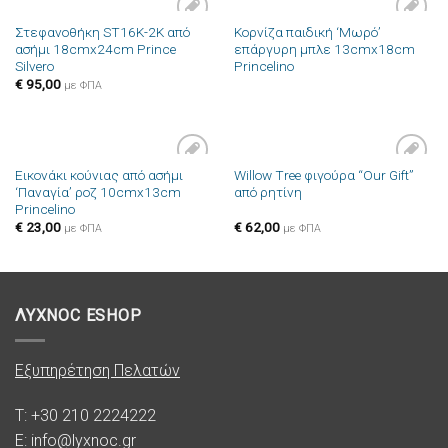
Στεφανοθήκη ST16K-2K από
Κορνίζα παιδική ‘Μωρό’
Πρόσθήκη
Πρόσθήκη
ασήμι 18cmx24cm Prince
επάργυρη μπλε 13cmx18cm
στην λίστα
στην λίστα
Silvero
Princelino
επιθυμιών
επιθυμιών
€
95,00
με ΦΠΑ
Εικονάκι κούνιας από ασήμι
Willow Tree φιγούρα “Our Gift”
Πρόσθήκη
Πρόσθήκη
‘Παναγία’ ροζ 10cmx13cm
από ρητίνη
στην λίστα
στην λίστα
Princelino
επιθυμιών
επιθυμιών
€
23,00
€
62,00
με ΦΠΑ
με ΦΠΑ
ΛΥΧΝΟC ESHOP
Εξυπηρέτηση Πελατών
T: +30 210 2224222
E: info@lyxnoc.gr