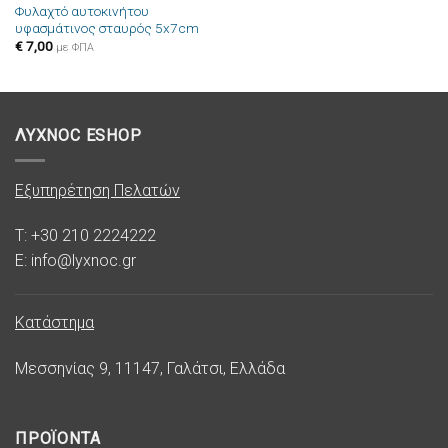
Φυλαχτό αυτοκινήτου
Πρόσθήκη
υφασμάτινος σταυρός 5x7cm
στην λίστα
επιθυμιών
€
7,00
με ΦΠΑ
ΛΥΧΝΟC ESHOP
Εξυπηρέτηση Πελατών
T: +30 210 2224222
E: info@lyxnoc.gr
Κατάστημα
Μεσσηνίας 9, 11147, Γαλάτσι, Ελλάδα
ΠΡΟΪΟΝΤΑ