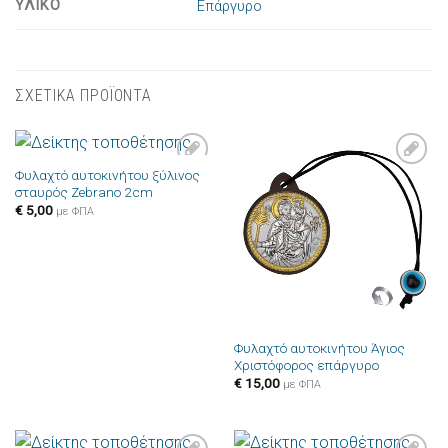
ΥΛΙΚΟ
Επάργυρο
ΣΧΕΤΙΚΑ ΠΡΟΪΟΝΤΑ
Φυλαχτό αυτοκινήτου ξύλινος
Πρόσθήκη
Πρόσθήκη
σταυρός Zebrano 2cm
στην λίστα
στην λίστα
επιθυμιών
επιθυμιών
€
5,00
με ΦΠΑ
Φυλαχτό αυτοκινήτου Άγιος
Χριστόφορος επάργυρο
€
15,00
με ΦΠΑ