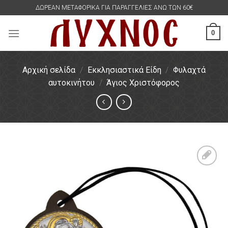
Skip
ΔΩΡΕΑΝ ΜΕΤΑΦΟΡΙΚΑ ΓΙΑ ΠΑΡΑΓΓΕΛΙΕΣ ΑΝΩ ΤΩΝ 60€
to
content
0
Αρχική σελίδα
/
Εκκλησιαστικά Είδη
/
Φυλαχτά
αυτοκινήτου
/
Άγιος Χριστόφορος
Πρόσθήκη
στην
λίστα
επιθυμιών