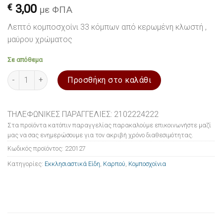
€
3,00
με ΦΠΑ
Λεπτό κομποσχοίνι 33 κόμπων από κερωμένη κλωστή ,
μαύρου χρώματος
Σε απόθεμα
Κομποσχοίνι καρπού από κερωμένο σχοινί μαύρο 33 κόμπων π
Προσθήκη στο καλάθι
ΤΗΛΕΦΩΝΙΚΕΣ ΠΑΡΑΓΓΕΛΙΕΣ: 2102224222
Στα προϊόντα κατόπιν παραγγελίας παρακαλούμε επικοινωνήστε μαζί
μας να σας ενημερώσουμε για τον ακριβή χρόνο διαθεσιμότητας.
Κωδικός προϊόντος:
220127
Κατηγορίες:
Εκκλησιαστικά Είδη
,
Καρπού
,
Κομποσχοίνια