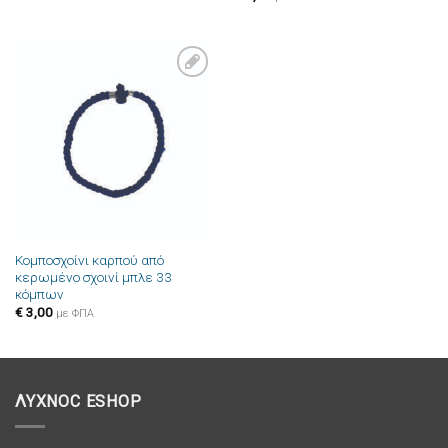
Πρόσθήκη
στην λίστα
επιθυμιών
Κομποσχοίνι καρπού από
κερωμένο σχοινί μπλε 33
κόμπων
€
3,00
με ΦΠΑ
ΛΥΧΝΟC ESHOP