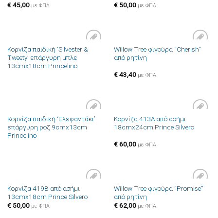
επιθυμιών
επιθυμιών
€
45,00
€
50,00
με ΦΠΑ
με ΦΠΑ
Κορνίζα παιδική ‘Silvester &
Willow Tree φιγούρα “Cherish”
Πρόσθήκη
Πρόσθήκη
Tweety’ επάργυρη μπλε
από ρητίνη
στην λίστα
στην λίστα
13cmx18cm Princelino
επιθυμιών
επιθυμιών
€
43,40
με ΦΠΑ
Κορνίζα παιδική ‘Ελεφαντάκι’
Κορνίζα 413A από ασήμι
Πρόσθήκη
Πρόσθήκη
επάργυρη ροζ 9cmx13cm
18cmx24cm Prince Silvero
στην λίστα
στην λίστα
Princelino
επιθυμιών
επιθυμιών
€
60,00
με ΦΠΑ
Κορνίζα 419B από ασήμι
Willow Tree φιγούρα “Promise”
Πρόσθήκη
Πρόσθήκη
13cmx18cm Prince Silvero
από ρητίνη
στην λίστα
στην λίστα
επιθυμιών
επιθυμιών
€
50,00
€
62,00
με ΦΠΑ
με ΦΠΑ