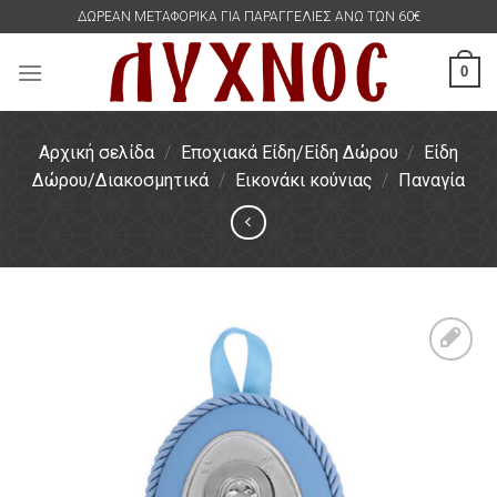
Skip
ΔΩΡΕΑΝ ΜΕΤΑΦΟΡΙΚΑ ΓΙΑ ΠΑΡΑΓΓΕΛΙΕΣ ΑΝΩ ΤΩΝ 60€
to
content
0
Αρχική σελίδα
/
Εποχιακά Είδη/Είδη Δώρου
/
Είδη
Δώρου/Διακοσμητικά
/
Εικονάκι κούνιας
/
Παναγία
Πρόσθήκη
στην
λίστα
επιθυμιών