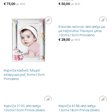
€
75,00
€
50,00
με ΦΠΑ
με ΦΠΑ
Εικονάκι κούνιας από ασήμι με
Πρόσθήκη
Πρόσθήκη
μεταξοτυπία ‘Παναγία’ μπλε
στην λίστα
στην λίστα
10cmx13cm Princelino
επιθυμιών
επιθυμιών
€
28,00
με ΦΠΑ
Κορνίζα παιδική ‘Μωρό’
επάργυρη ροζ 9cmx13cm
Princelino
Κορνίζα 212C από ασήμι
Κορνίζα 415B από ασήμι
Πρόσθήκη
Πρόσθήκη
10cmx15cm Prince Silvero
13cmx18cm Prince Silvero
στην λίστα
στην λίστα