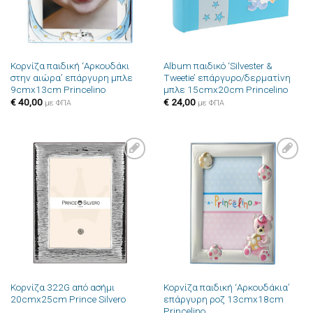
Κορνίζα παιδική ‘Αρκουδάκι
Album παιδικό ‘Silvester &
στην αιώρα’ επάργυρη μπλε
Tweetie’ επάργυρο/δερματίνη
9cmx13cm Princelino
μπλε 15cmx20cm Princelino
€
40,00
€
24,00
με ΦΠΑ
με ΦΠΑ
Πρόσθήκη
Πρόσθήκη
στην λίστα
στην λίστα
επιθυμιών
επιθυμιών
Κορνίζα 322G από ασήμι
Κορνίζα παιδική ‘Αρκουδάκια’
20cmx25cm Prince Silvero
επάργυρη ροζ 13cmx18cm
Princelino