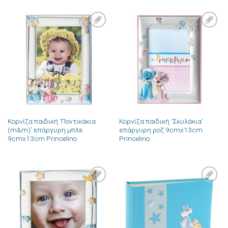
Πρόσθήκη
Πρόσθήκη
στην λίστα
στην λίστα
επιθυμιών
επιθυμιών
Κορνίζα παιδική ‘Ποντικάκια
Κορνίζα παιδική ‘Σκυλάκια’
(m&m)’ επάργυρη μπλε
επάργυρη ροζ 9cmx13cm
9cmx13cm Princelino
Princelino
Πρόσθήκη
Πρόσθήκη
στην λίστα
στην λίστα
επιθυμιών
επιθυμιών