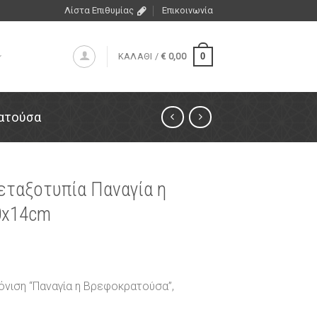
Λίστα Επιθυμίας
Επικοινωνία
0
ΚΑΛΑΘΙ /
€
0,00
ατούσα
μεταξοτυπία Παναγία η
0x14cm
όνιση “Παναγία η Βρεφοκρατούσα”,