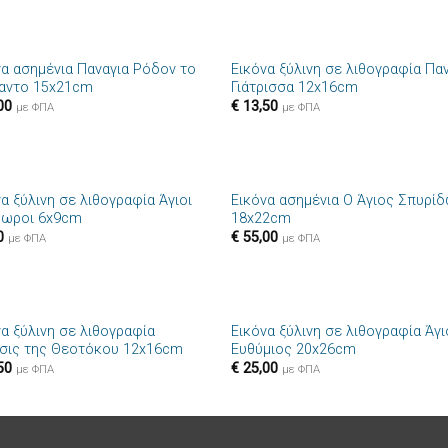
+
να ασημένια Παναγια Ρόδον το
Εικόνα ξύλινη σε λιθογραφία Πα
Πρόσθήκη
Πρόσθ
αντο 15x21cm
Γιάτρισσα 12x16cm
στην λίστα
στην λί
00
€
13,50
επιθυμιών
επιθυμ
με ΦΠΑ
με ΦΠΑ
+
α ξύλινη σε λιθογραφία Άγιοι
Εικόνα ασημένια Ο Άγιος Σπυρί
Πρόσθήκη
Πρόσθ
ωροι 6x9cm
18x22cm
στην λίστα
στην λί
0
€
55,00
επιθυμιών
επιθυμ
με ΦΠΑ
με ΦΠΑ
+
να ξύλινη σε λιθογραφία
Εικόνα ξύλινη σε λιθογραφία Άγ
Πρόσθήκη
Πρόσθ
ισις της Θεοτόκου 12x16cm
Ευθύμιος 20x26cm
στην λίστα
στην λί
50
€
25,00
επιθυμιών
επιθυμ
με ΦΠΑ
με ΦΠΑ