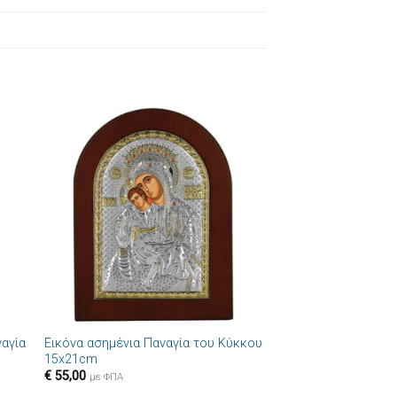
ήκη
Πρόσθήκη
στα
στην λίστα
ιών
επιθυμιών
+
ναγία
Εικόνα ασημένια Παναγία του Κύκκου
15x21cm
€
55,00
με ΦΠΑ