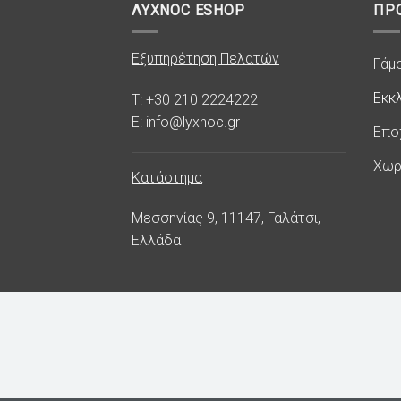
ΛΥΧΝΟC ESHOP
ΠΡ
Εξυπηρέτηση Πελατών
Γάμ
Εκκλ
T: +30 210 2224222
E: info@lyxnoc.gr
Επο
Χωρ
Κατάστημα
Μεσσηνίας 9, 11147, Γαλάτσι,
Ελλάδα