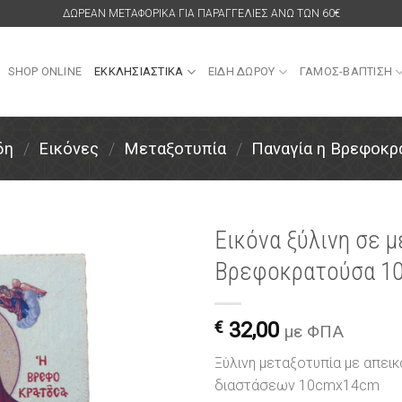
ΔΩΡΕΑΝ ΜΕΤΑΦΟΡΙΚΑ ΓΙΑ ΠΑΡΑΓΓΕΛΙΕΣ ΑΝΩ ΤΩΝ 60€
SHOP ONLINE
ΕΚΚΛΗΣΙΑΣΤΙΚΑ
ΕΙΔΗ ΔΩΡΟΥ
ΓΑΜΟΣ-ΒΑΠΤΙΣΗ
δη
/
Εικόνες
/
Μεταξοτυπία
/
Παναγία η Βρεφοκρ
Εικόνα ξύλινη σε 
Βρεφοκρατούσα 1
Πρόσθήκη
στην
λίστα
€
32,00
επιθυμιών
με ΦΠΑ
Ξύλινη μεταξοτυπία με απεικ
διαστάσεων 10cmx14cm