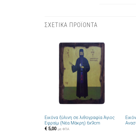
ΣΧΕΤΙΚΑ ΠΡΟΪΟΝΤΑ
Πρόσθήκη
στην λίστα
επιθυμιών
+
+
Εικόνα ξύλινη σε λιθογραφία Άγιος
Εικόν
Εφραίμ (Νέα Μάκρη) 6x9cm
Ανασ
€
5,00
με ΦΠΑ