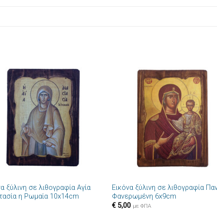
Πρόσθήκη
Πρόσθ
στην λίστα
στην λί
επιθυμιών
επιθυμ
+
α ξύλινη σε λιθογραφία Αγία
Εικόνα ξύλινη σε λιθογραφία Πα
τασία η Ρωμαία 10x14cm
Φανερωμένη 6x9cm
€
5,00
με ΦΠΑ