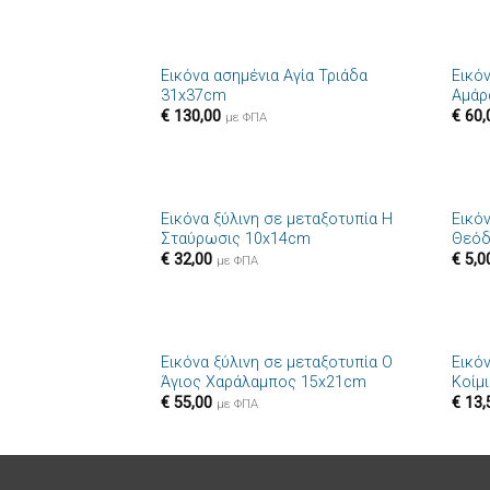
+
+
Εικόνα ασημένια Αγία Τριάδα
Εικό
Πρόσθήκη
31x37cm
Αμάρ
στην λίστα
€
130,00
€
60,
επιθυμιών
με ΦΠΑ
+
+
Εικόνα ξύλινη σε μεταξοτυπία Η
Εικόν
Πρόσθήκη
Σταύρωσις 10x14cm
Θεόδ
στην λίστα
€
32,00
€
5,0
επιθυμιών
με ΦΠΑ
+
+
Εικόνα ξύλινη σε μεταξοτυπία Ο
Εικό
Πρόσθήκη
Άγιος Χαράλαμπος 15x21cm
Κοίμ
στην λίστα
€
55,00
€
13,
επιθυμιών
με ΦΠΑ