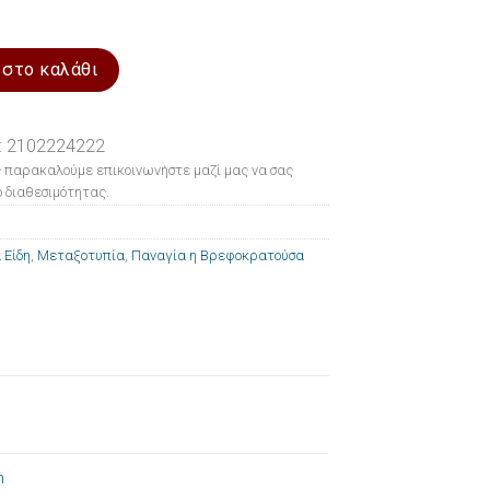
α Παναγία η Βρεφοκρατούσα 10x14cm ποσότητα
 στο καλάθι
: 2102224222
 παρακαλούμε επικοινωνήστε μαζί μας να σας
 διαθεσιμότητας.
 Είδη
,
Μεταξοτυπία
,
Παναγία η Βρεφοκρατούσα
m