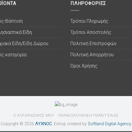
ΟΪΟΝΤΑ
ΠΛΗΡΟΦΟΡΙΕΣ
ος-Βάπτιση
Τρόποι Πληρωμής
ησιαστικά Είδη
Τρόποι Αποστολής
χιακά Είδη/Είδη Δώρου
Πολιτική Επιστροφών
ίς κατηγορία
Πολιτική Απορρήτου
Όροι Χρήσης
Ο ΛΟΓΑΡΙΑΣΜΟΣ ΜΟΥ
ΠΑΡΑΚΟΛΟΥΘΗΣΗ ΠΑΡΑΓΓΕΛΙΑΣ
Copyright © 2026
ΛΥΧΝΟC
. Eshop created by
Softland Digital Agency.