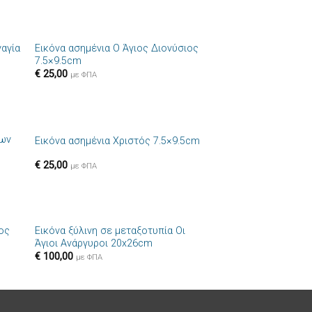
+
ναγία
Εικόνα ασημένια Ο Άγιος Διονύσιος
ήκη
Πρόσθήκη
7.5×9.5cm
στα
στην λίστα
€
25,00
ιών
επιθυμιών
με ΦΠΑ
+
δων
Εικόνα ασημένια Χριστός 7.5×9.5cm
ήκη
Πρόσθήκη
στα
στην λίστα
€
25,00
ιών
επιθυμιών
με ΦΠΑ
+
ιος
Εικόνα ξύλινη σε μεταξοτυπία Οι
ήκη
Πρόσθήκη
Άγιοι Ανάργυροι 20x26cm
στα
στην λίστα
€
100,00
ιών
επιθυμιών
με ΦΠΑ