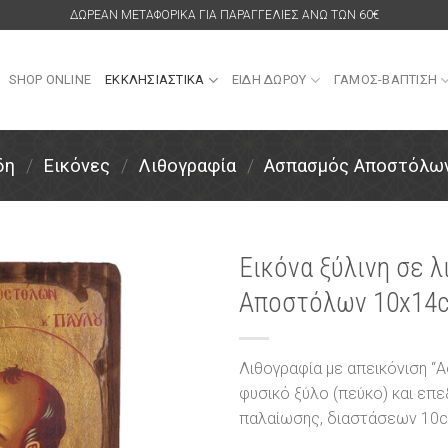
ΔΩΡΕΑΝ ΜΕΤΑΦΟΡΙΚΑ ΓΙΑ ΠΑΡΑΓΓΕΛΙΕΣ ΑΝΩ ΤΩΝ 60€
SHOP ONLINE
ΕΚΚΛΗΣΙΑΣΤΙΚΑ
ΕΙΔΗ ΔΩΡΟΥ
ΓΑΜΟΣ-ΒΑΠΤΙΣΗ
δη
/
Εικόνες
/
Λιθογραφία
/
Ασπασμός Αποστόλω
Εικόνα ξύλινη σε 
Αποστόλων 10x14
Πρόσθήκη
στην
λίστα
επιθυμιών
Λιθογραφία με απεικόνιση 
φυσικό ξύλο (πεύκο) και επ
παλαίωσης, διαστάσεων 1