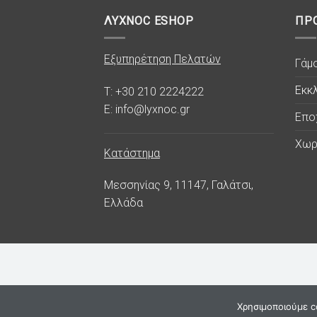
ΛΥΧΝΟC ESHOP
ΠΡ
Εξυπηρέτηση Πελατών
Γάμ
Εκκλ
T: +30 210 2224222
E: info@lyxnoc.gr
Επο
Χωρ
Κατάστημα
Μεσσηνίας 9, 11147, Γαλάτσι,
Ελλάδα
Χρησιμοποιούμε co