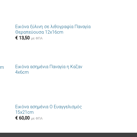
+
Εικόνα ξύλινη σε λιθογραφία Παναγία
ήκη
Πρόσθήκη
Θεραπεύουσα 12x16cm
στα
στην λίστα
€
13,50
ιών
επιθυμιών
με ΦΠΑ
+
Εικόνα ασημένια Παναγία η Καζαν
cm
ήκη
Πρόσθήκη
4x6cm
στα
στην λίστα
ιών
επιθυμιών
+
Εικόνα ασημένια Ο Ευαγγελισμός
ήκη
Πρόσθήκη
15x21cm
στα
στην λίστα
€
60,00
ιών
επιθυμιών
με ΦΠΑ