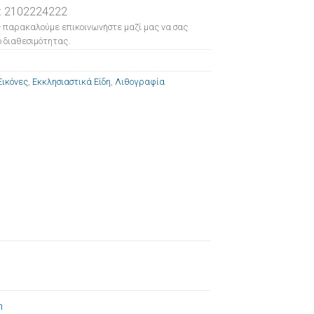
: 2102224222
 παρακαλούμε επικοινωνήστε μαζί μας να σας
 διαθεσιμότητας.
Εικόνες
,
Εκκλησιαστικά Είδη
,
Λιθογραφία
m