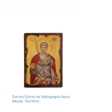
ήκη
Πρόσθήκη
στα
στην λίστα
ιών
επιθυμιών
+
Εικόνα ξύλινη σε λιθογραφία Άγιος
Μηνάς 10x14cm