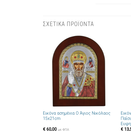
ΣΧΕΤΙΚΑ ΠΡΟΪΟΝΤΑ
Πρόσθήκη
στην λίστα
επιθυμιών
+
+
Εικόνα ασημένια Ο Άγιος Νικόλαος
Εικό
15x21cm
Παΐσ
Ευφη
€
60,00
€
13,
με ΦΠΑ