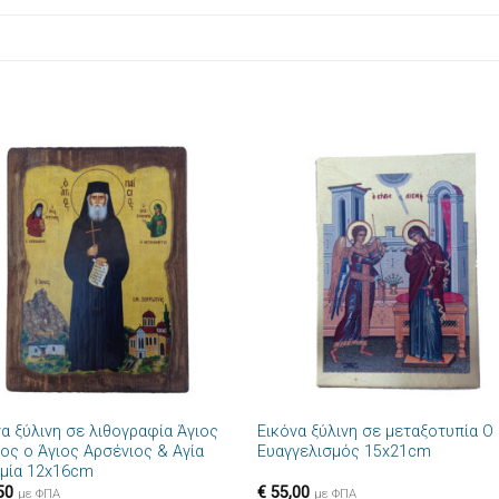
Πρόσθήκη
Πρόσθ
στην λίστα
στην λί
επιθυμιών
επιθυμ
+
να ξύλινη σε λιθογραφία Άγιος
Εικόνα ξύλινη σε μεταξοτυπία Ο
ιος ο Άγιος Αρσένιος & Αγία
Ευαγγελισμός 15x21cm
μία 12x16cm
50
€
55,00
με ΦΠΑ
με ΦΠΑ