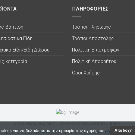
ΟΪΟΝΤΑ
ΠΛΗΡΟΦΟΡΙΕΣ
ος-Βάπτιση
Τρόποι Πληρωμής
ησιαστικά Είδη
Τρόποι Αποστολής
χιακά Είδη/Είδη Δώρου
Πολιτική Επιστροφών
ίς κατηγορία
Πολιτική Απορρήτου
Όροι Χρήσης
Ο ΛΟΓΑΡΙΑΣΜΟΣ ΜΟΥ
ΠΑΡΑΚΟΛΟΥΘΗΣΗ ΠΑΡΑΓΓΕΛΙΑΣ
okies για να βελτιώσουμε την εμπειρία στις αγορές σας.
Αποδοχή
Copyright © 2026
ΛΥΧΝΟC
. Eshop created by
Softland Digital Agency.