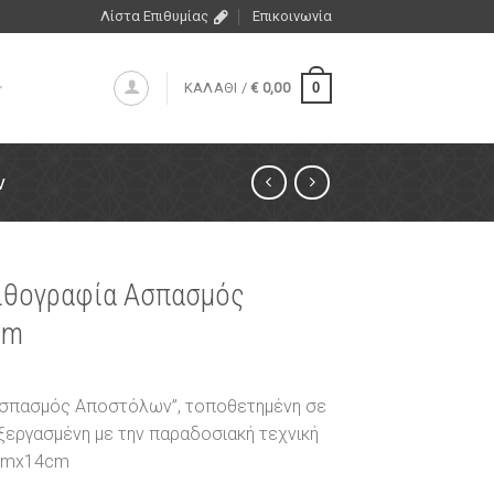
Λίστα Επιθυμίας
Επικοινωνία
0
ΚΑΛΑΘΙ /
€
0,00
ν
λιθογραφία Ασπασμός
cm
“Ασπασμός Αποστόλων”, τοποθετημένη σε
εξεργασμένη με την παραδοσιακή τεχνική
0cmx14cm