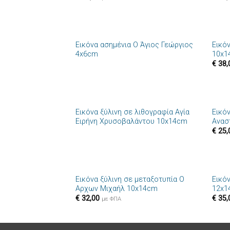
+
+
Εικόνα ασημένια Ο Άγιος Γεώργιος
Εικό
Πρόσθήκη
4x6cm
10x1
στην λίστα
€
38,
επιθυμιών
+
+
Εικόνα ξύλινη σε λιθογραφία Αγία
Εικόν
Πρόσθήκη
Ειρήνη Χρυσοβαλάντου 10x14cm
Ανασ
στην λίστα
€
25,
επιθυμιών
+
+
Εικόνα ξύλινη σε μεταξοτυπία Ο
Εικό
Πρόσθήκη
Αρχων Μιχαήλ 10x14cm
12x1
στην λίστα
€
32,00
€
35,
επιθυμιών
με ΦΠΑ