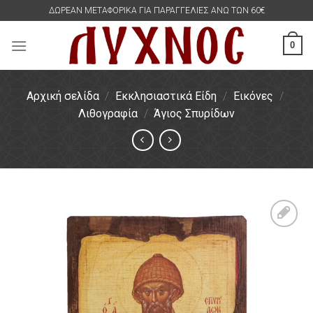
Skip
ΔΩΡΕΑΝ ΜΕΤΑΦΟΡΙΚΑ ΓΙΑ ΠΑΡΑΓΓΕΛΙΕΣ ΑΝΩ ΤΩΝ 60€
to
content
0
Αρχική σελίδα
/
Εκκλησιαστικά Είδη
/
Εικόνες
/
Λιθογραφία
/
Άγιος Σπυρίδων
Πρόσθήκη
στην
λίστα
επιθυμιών