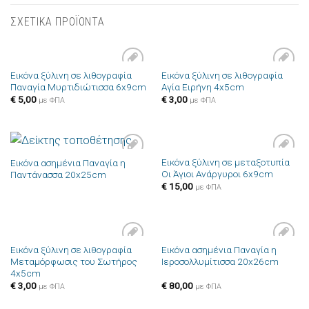
ΣΧΕΤΙΚΑ ΠΡΟΪΟΝΤΑ
Εικόνα ξύλινη σε λιθογραφία
Εικόνα ξύλινη σε λιθογραφία
Πρόσθήκη
Πρόσθήκη
Παναγία Μυρτιδιώτισσα 6x9cm
Αγία Ειρήνη 4x5cm
στην λίστα
στην λίστα
επιθυμιών
επιθυμιών
€
5,00
€
3,00
με ΦΠΑ
με ΦΠΑ
Εικόνα ξύλινη σε μεταξοτυπία
Εικόνα ασημένια Παναγία η
Πρόσθήκη
Πρόσθήκη
Οι Άγιοι Ανάργυροι 6x9cm
Παντάνασσα 20x25cm
στην λίστα
στην λίστα
επιθυμιών
επιθυμιών
€
15,00
με ΦΠΑ
Εικόνα ξύλινη σε λιθογραφία
Εικόνα ασημένια Παναγία η
Πρόσθήκη
Πρόσθήκη
Μεταμόρφωσις του Σωτήρος
Ιεροσολλυμίτισσα 20x26cm
στην λίστα
στην λίστα
4x5cm
επιθυμιών
επιθυμιών
€
3,00
€
80,00
με ΦΠΑ
με ΦΠΑ