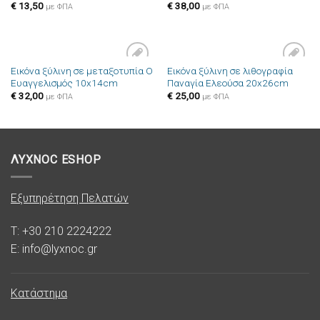
επιθυμιών
επιθυμιών
€
13,50
€
38,00
με ΦΠΑ
με ΦΠΑ
Εικόνα ξύλινη σε μεταξοτυπία Ο
Εικόνα ξύλινη σε λιθογραφία
Πρόσθήκη
Πρόσθήκη
Ευαγγελισμός 10x14cm
Παναγία Ελεούσα 20x26cm
στην λίστα
στην λίστα
επιθυμιών
επιθυμιών
€
32,00
€
25,00
με ΦΠΑ
με ΦΠΑ
ΛΥΧΝΟC ESHOP
Εξυπηρέτηση Πελατών
T: +30 210 2224222
E: info@lyxnoc.gr
Κατάστημα