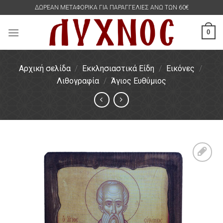
Skip
ΔΩΡΕΑΝ ΜΕΤΑΦΟΡΙΚΑ ΓΙΑ ΠΑΡΑΓΓΕΛΙΕΣ ΑΝΩ ΤΩΝ 60€
to
content
0
Αρχική σελίδα
/
Εκκλησιαστικά Είδη
/
Εικόνες
/
Λιθογραφία
/
Άγιος Ευθύμιος
Πρόσθήκη
στην
λίστα
επιθυμιών