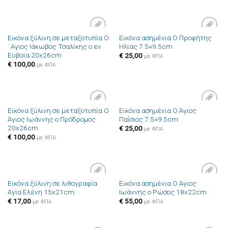
Εικόνα ξύλινη σε μεταξοτυπία Ο
Εικόνα ασημένια Ο Προφήτης
Πρόσθήκη
Πρόσθήκη
¨Αγιος Ιάκωβος Τσαλίκης ο εν
Ηλίας 7.5×9.5cm
στην λίστα
στην λίστα
Ευβοία 20x26cm
επιθυμιών
επιθυμιών
€
25,00
με ΦΠΑ
€
100,00
με ΦΠΑ
Εικόνα ξύλινη σε μεταξοτυπία Ο
Εικόνα ασημένια Ο Άγιος
Πρόσθήκη
Πρόσθήκη
Άγιος Ιωάννης ο Πρόδρομος
Παΐσιος 7.5×9.5cm
στην λίστα
στην λίστα
20x26cm
επιθυμιών
επιθυμιών
€
25,00
με ΦΠΑ
€
100,00
με ΦΠΑ
Εικόνα ξύλινη σε λιθογραφία
Εικόνα ασημένια Ο Άγιος
Πρόσθήκη
Πρόσθήκη
Αγία Ελένη 15x21cm
Ιωάννης ο Ρώσος 18x22cm
στην λίστα
στην λίστα
επιθυμιών
επιθυμιών
€
17,00
€
55,00
με ΦΠΑ
με ΦΠΑ