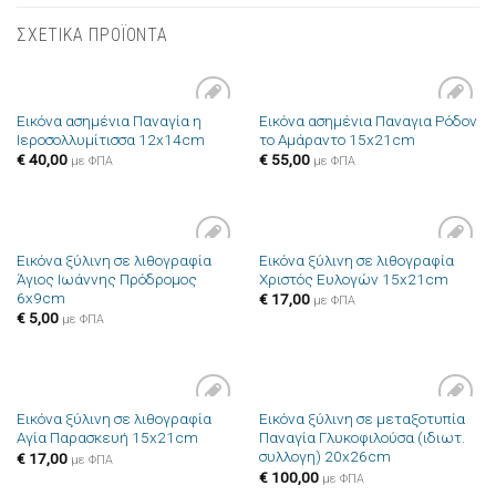
ΣΧΕΤΙΚΑ ΠΡΟΪΟΝΤΑ
Εικόνα ασημένια Παναγία η
Εικόνα ασημένια Παναγια Ρόδον
Πρόσθήκη
Πρόσθήκη
Ιεροσολλυμίτισσα 12x14cm
το Αμάραντο 15x21cm
στην λίστα
στην λίστα
επιθυμιών
επιθυμιών
€
40,00
€
55,00
με ΦΠΑ
με ΦΠΑ
Εικόνα ξύλινη σε λιθογραφία
Εικόνα ξύλινη σε λιθογραφία
Πρόσθήκη
Πρόσθήκη
Άγιος Ιωάννης Πρόδρομος
Χριστός Ευλογών 15x21cm
στην λίστα
στην λίστα
6x9cm
επιθυμιών
επιθυμιών
€
17,00
με ΦΠΑ
€
5,00
με ΦΠΑ
Εικόνα ξύλινη σε λιθογραφία
Εικόνα ξύλινη σε μεταξοτυπία
Πρόσθήκη
Πρόσθήκη
Αγία Παρασκευή 15x21cm
Παναγία Γλυκοφιλούσα (ιδιωτ.
στην λίστα
στην λίστα
συλλογη) 20x26cm
επιθυμιών
επιθυμιών
€
17,00
με ΦΠΑ
€
100,00
με ΦΠΑ