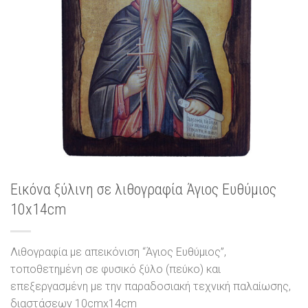
Εικόνα ξύλινη σε λιθογραφία Άγιος Ευθύμιος
10x14cm
Λιθογραφία με απεικόνιση “Άγιος Ευθύμιος”,
τοποθετημένη σε φυσικό ξύλο (πεύκο) και
επεξεργασμένη με την παραδοσιακή τεχνική παλαίωσης,
διαστάσεων 10cmx14cm