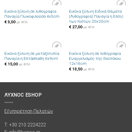
Εικόνα ξύλινη σε λιθογραφία
Εικόνα ξύλινη Ειδικά Θέματα
Πρόσθήκη
Πρόσθήκη
Παναγία Γλυκοφιλούσα 4x5cm
(Λιθογραφία) Παναγία η Ελπίς
στην λίστα
στην λίστα
των πιστών 20x20cm
επιθυμιών
επιθυμιών
€
3,00
με ΦΠΑ
€
27,00
με ΦΠΑ
Εικόνα ξύλινη σε μεταξοτυπία
Εικόνα ξύλινη σε λιθογραφία
Πρόσθήκη
Πρόσθήκη
Παναγία η Επτάσπαθη 6x9cm
Ευαγγελισμός της Θεοτόκου
στην λίστα
στην λίστα
12x16cm
επιθυμιών
επιθυμιών
€
15,00
με ΦΠΑ
€
13,50
με ΦΠΑ
ΛΥΧΝΟC ESHOP
Εξυπηρέτηση Πελατών
T: +30 210 2224222